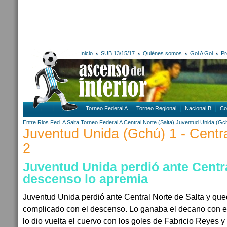
Inicio
SUB 13/15/17
Quiénes somos
Gol A Gol
Pr
Torneo Federal A
Torneo Regional
Nacional B
Co
Entre Rios
Fed. A
Salta
Torneo Federal A
Central Norte (Salta)
Juventud Unida (Gc
Juventud Unida (Gchú) 1 - Centra
2
Juventud Unida perdió ante Centra
descenso lo apremia
Juventud Unida perdió ante Central Norte de Salta y qu
complicado con el descenso. Lo ganaba el decano con el
lo dio vuelta el cuervo con los goles de Fabricio Reyes 