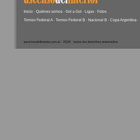
Inicio
·
Quiénes somos
·
Gol a Gol
·
Ligas
·
Fotos
Torneo Federal A
·
Torneo Federal B
·
Nacional B
·
Copa Argentina
·
ascensodelinterior.com.ar · 2026 · todos los derechos reservados