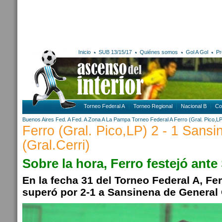
Inicio
SUB 13/15/17
Quiénes somos
Gol A Gol
Pr
Torneo Federal A
Torneo Regional
Nacional B
Co
Buenos Aires
Fed. A
Fed. A Zona A
La Pampa
Torneo Federal A
Ferro (Gral. Pico,L
Ferro (Gral. Pico,LP) 2 - 1 Sansi
(Gral.Cerri)
Sobre la hora, Ferro festejó ant
En la fecha 31 del Torneo Federal A, Fer
superó por 2-1 a Sansinena de General C