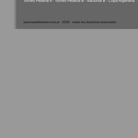
Torneo Federal A
·
Torneo Federal B
·
Nacional B
·
Copa Argentina
·
ascensodelinterior.com.ar · 2026 · todos los derechos reservados