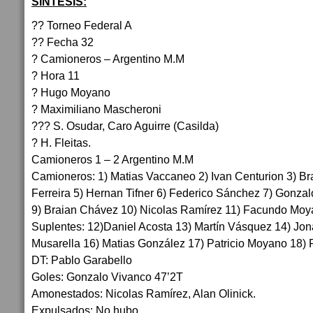
SÍNTESIS:
?? Torneo Federal A
?? Fecha 32
? Camioneros – Argentino M.M
? Hora 11
? Hugo Moyano
? Maximiliano Mascheroni
??? S. Osudar, Caro Aguirre (Casilda)
? H. Fleitas.
Camioneros 1 – 2 Argentino M.M
Camioneros: 1) Matias Vaccaneo 2) Ivan Centurion 3) Br
Ferreira 5) Hernan Tifner 6) Federico Sánchez 7) Gonzal
9) Braian Chávez 10) Nicolas Ramírez 11) Facundo Moy
Suplentes: 12)Daniel Acosta 13) Martín Vásquez 14) Jo
Musarella 16) Matias González 17) Patricio Moyano 18) 
DT: Pablo Garabello
Goles: Gonzalo Vivanco 47’2T
Amonestados: Nicolas Ramírez, Alan Olinick.
Expulsados: No hubo.