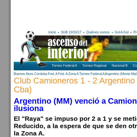
Inicio
SUB 13/15/17
Quiénes somos
Gol A Gol
Pr
Torneo Federal A
Torneo Regional
Nacional B
Co
Buenos Aires
Cordoba
Fed. A
Fed. A Zona A
Torneo Federal A
Argentino (Monte Maí
Club Camioneros 1 - 2 Argentino
Cba)
Argentino (MM) venció a Camion
ilusiona
El "Raya" se impuso por 2 a 1 y se met
Reducido, a la espera de que se den ot
la Zona A.