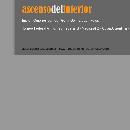
Inicio
·
Quiénes somos
·
Gol a Gol
·
Ligas
·
Fotos
Torneo Federal A
·
Torneo Federal B
·
Nacional B
·
Copa Argentina
·
ascensodelinterior.com.ar · 2026 · todos los derechos reservados