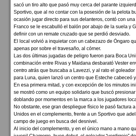
sacó un tiro alto que pasó muy cerca del parante izquier
Sportivo, que al no contar con la posesión de la pelota
ocasión jugar directo para sus delanteros, contó con un
Franco se le escabulló el balón por abajo de la suela y 
definir con un remate cruzado que se perdió desviado.
El local volvió a inquietar con un cabezazo de Óngaro que
apenas por sobre el travesaño, al córner.
Las dos últimas jugadas de peligro fueron para Boca U
combinación entre Rivas y Maidana desbarató Vester envi
centro atrás que buscaba a Lavezzi, y al rato el goleador
para Luna, quien lanzó un centro que Esteche cabeceó y 
En esa primera mitad, y con excepción de los minutos inic
se mostró como un equipo solidario que buscó presionar
doblando por momentos en la marca a los jugadores loca
No obstante, ese gran despliegue físico le pasó factura 
Unidos en el complemento, frente a un Sportivo que adel
campo de juego en busca del desnivel.
Al inicio del complemento, y en el único mano a mano que
juvenil Chamorro -buen debut- el goleador “verdirrojo” de