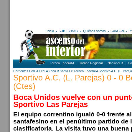
Inicio
SUB 13/15/17
Quiénes somos
Gol A Gol
Pr
Torneo Federal A
Torneo Regional
Nacional B
Co
Corrientes
Fed. A
Fed. A Zona B
Santa Fe
Torneo Federal A
Sportivo A.C. (L. Parej
Sportivo A.C. (L. Parejas) 0 - 0 
(Ctes)
Boca Unidos vuelve con un punto
Sportivo Las Parejas
El equipo correntino igualó 0-0 frente al
santafesino en el penúltimo partido de 
clasificatoria. La visita tuvo una buena