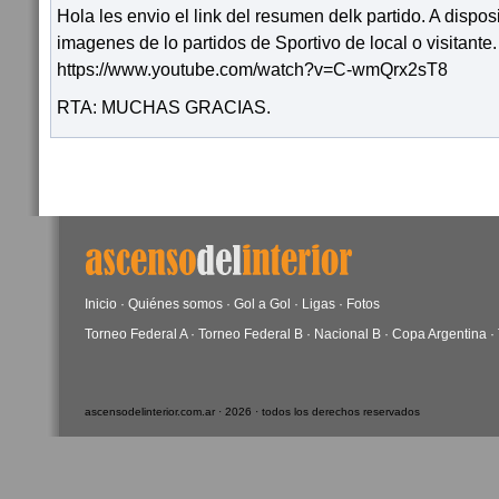
Hola les envio el link del resumen delk partido. A dispos
imagenes de lo partidos de Sportivo de local o visitante
https://www.youtube.com/watch?v=C-wmQrx2sT8
RTA: MUCHAS GRACIAS.
Inicio
·
Quiénes somos
·
Gol a Gol
·
Ligas
·
Fotos
Torneo Federal A
·
Torneo Federal B
·
Nacional B
·
Copa Argentina
·
ascensodelinterior.com.ar · 2026 · todos los derechos reservados