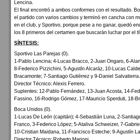
Lencina.
El final encontró a ambos conformes con el resultado. 
el partido con varios cambios y terminó en cancha con 
en el club, y Sportivo, porque pese a no ganar, quedó e
los 8 primeros del certamen que buscarán luchar por el tí
SÍNTESIS:
Sportivo Las Parejas (0).
1-Pablo Lencina; 4-Lucas Bracco, 2-Juan Ongaro, 6-Alan
8-Federico Pizzichini, 5-Agustín Alcaráz, 10-Lucas Calde
Bracamonte; 7-Santiago Gutiérrez y 9-Daniel Salvatierra.
Director Técnico: Alexis Ferrero.
Suplentes: 12-Pablo Fernández, 13-Juan Acosta, 14-Fede
Fassino, 16-Rodrigo Gómez, 17-Mauricio Sperduti, 18-B
Boca Unidos (0).
1-Lucas De León (capitán); 4-Sebastián Luna, 2-Santia
Franco, 3-Federico López; 5-Ataliva Schweizer, 7-Gabrie
10-Cristian Maidana, 11-Francisco Esteche; 9-Agustín La
Director Técnico: Roberto Marioni.