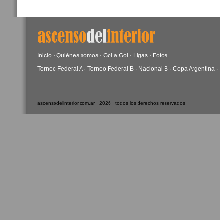
Inicio
·
Quiénes somos
·
Gol a Gol
·
Ligas
·
Fotos
Torneo Federal A
·
Torneo Federal B
·
Nacional B
·
Copa Argentina
·
ascensodelinterior.com.ar · 2026 · todos los derechos reservados