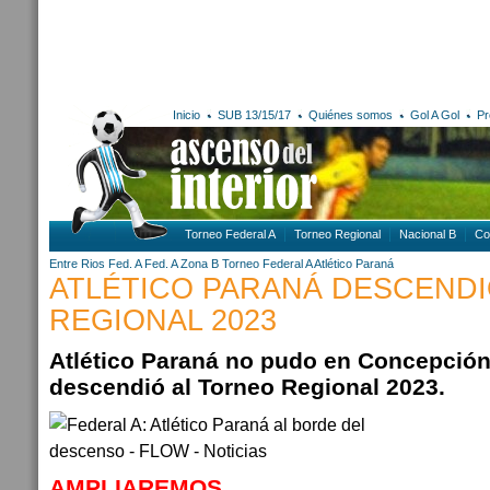
Inicio
SUB 13/15/17
Quiénes somos
Gol A Gol
Pr
Torneo Federal A
Torneo Regional
Nacional B
Co
Entre Rios
Fed. A
Fed. A Zona B
Torneo Federal A
Atlético Paraná
ATLÉTICO PARANÁ DESCENDI
REGIONAL 2023
Atlético Paraná no pudo en Concepción
descendió al Torneo Regional 2023.
AMPLIAREMOS...