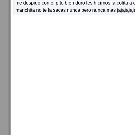
me despido con el pito bien duro les hicimos la colita a d
manchita no te la sacas nunca pero nunca mas jajajajajaj