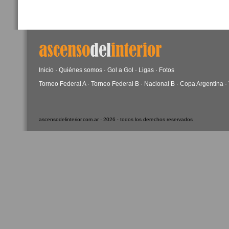
Inicio
·
Quiénes somos
·
Gol a Gol
·
Ligas
·
Fotos
Torneo Federal A
·
Torneo Federal B
·
Nacional B
·
Copa Argentina
·
ascensodelinterior.com.ar · 2026 · todos los derechos reservados