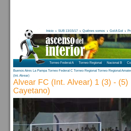
Inicio
SUB 13/15/17
Quiénes somos
Gol A Gol
Pr
Torneo Federal A
Torneo Regional
Nacional B
Co
Buenos Aires
La Pampa
Torneo Federal C
Torneo Regional
Torneo Regional Amate
(Int. Alvear)
Alvear FC (Int. Alvear) 1 (3) - (5
Cayetano)