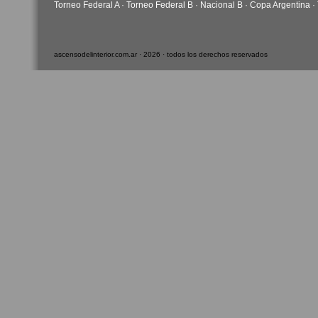
Torneo Federal A
·
Torneo Federal B
·
Nacional B
·
Copa Argentina
·
ascensodelinterior.com.ar · 2026 · todos los derechos reservados