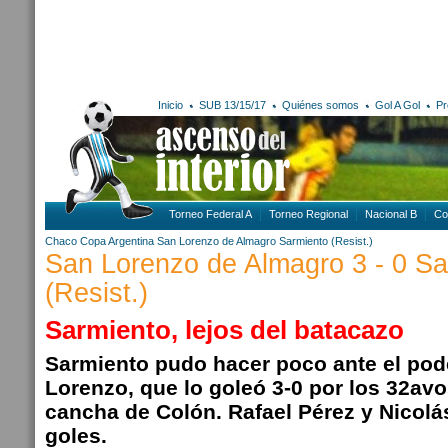
Inicio
SUB 13/15/17
Quiénes somos
Gol A Gol
Pr
Torneo Federal A
Torneo Regional
Nacional B
Co
Chaco
Copa Argentina
San Lorenzo de Almagro
Sarmiento (Resist.)
San Lorenzo de Almagro 3 - 0 Sa
(Resist.)
Sarmiento, lejos del batacazo
Sarmiento pudo hacer poco ante el pod
Lorenzo, que lo goleó 3-0 por los 32avos
cancha de Colón. Rafael Pérez y Nicolás
goles.