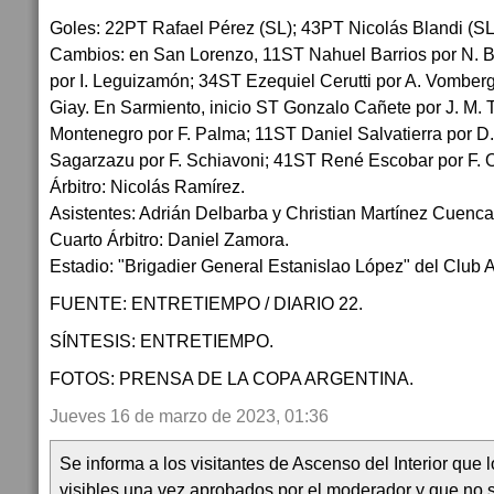
Goles: 22PT Rafael Pérez (SL); 43PT Nicolás Blandi (SL)
Cambios: en San Lorenzo, 11ST Nahuel Barrios por N. 
por I. Leguizamón; 34ST Ezequiel Cerutti por A. Vomberg
Giay. En Sarmiento, inicio ST Gonzalo Cañete por J. M. 
Montenegro por F. Palma; 11ST Daniel Salvatierra por D.
Sagarzazu por F. Schiavoni; 41ST René Escobar por F. 
Árbitro: Nicolás Ramírez.
Asistentes: Adrián Delbarba y Christian Martínez Cuenca
Cuarto Árbitro: Daniel Zamora.
Estadio: "Brigadier General Estanislao López" del Club A
FUENTE: ENTRETIEMPO / DIARIO 22.
SÍNTESIS: ENTRETIEMPO.
FOTOS: PRENSA DE LA COPA ARGENTINA.
Jueves 16 de marzo de 2023, 01:36
Se informa a los visitantes de Ascenso del Interior que
visibles una vez aprobados por el moderador y que no 