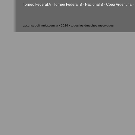
Torneo Federal A
·
Torneo Federal B
·
Nacional B
·
Copa Argentina
·
ascensodelinterior.com.ar · 2026 · todos los derechos reservados