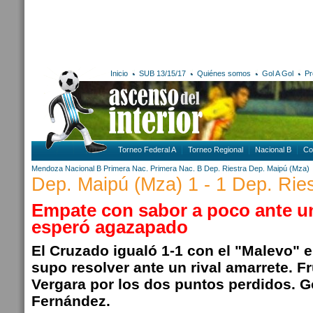
Inicio
SUB 13/15/17
Quiénes somos
Gol A Gol
Pr
Torneo Federal A
Torneo Regional
Nacional B
Co
Mendoza
Nacional B
Primera Nac.
Primera Nac. B
Dep. Riestra
Dep. Maipú (Mza)
Dep. Maipú (Mza) 1 - 1 Dep. Ries
Empate con sabor a poco ante un
esperó agazapado
El Cruzado igualó 1-1 con el "Malevo" 
supo resolver ante un rival amarrete. Fr
Vergara por los dos puntos perdidos. G
Fernández.