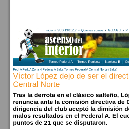
Inicio
SUB 13/15/17
Quiénes somos
Gol A Gol
Pr
Torneo Federal A
Torneo Regional
Nacional B
Co
Fed. A
Fed. A Zona 4
Federal A
Salta
Torneo Federal A
Central Norte (Salta)
Víctor López dejo de ser el direc
Central Norte
Tras la derrota en el clásico salteño, L
renuncia ante la comisión directiva de C
dirigencia del club aceptó la dimisión d
malos resultados en el Federal A. El cu
puntos de 21 que se disputaron.