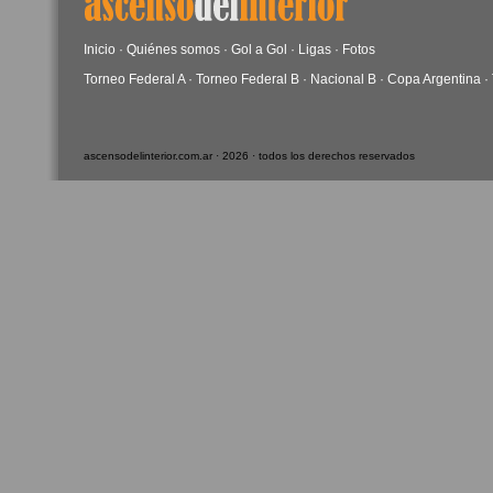
Inicio
·
Quiénes somos
·
Gol a Gol
·
Ligas
·
Fotos
Torneo Federal A
·
Torneo Federal B
·
Nacional B
·
Copa Argentina
·
ascensodelinterior.com.ar · 2026 · todos los derechos reservados