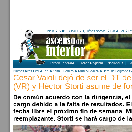
Inicio
SUB 13/15/17
Quiénes somos
Gol A Gol
Pr
Torneo Federal A
Torneo Regional
Nacional B
Co
Buenos Aires
Fed. A
Fed. A Zona 3
Federal A
Torneo Federal A
Defe. de Belgrano (
Cesar Vaioli dejó de ser el DT d
(VR) y Héctor Storti asume de fo
De común acuerdo con la dirigencia, el 
cargo debido a la falta de resultados. E
fecha libre el próximo fin de semana. Mi
reemplazante, Storti se hará cargo de l