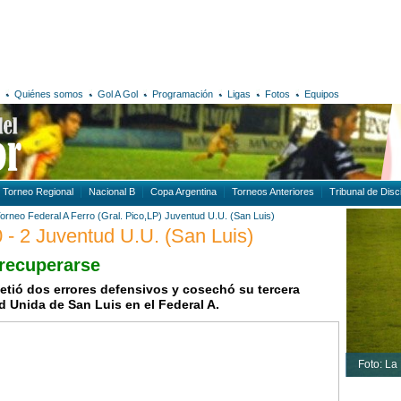
Quiénes somos
Gol A Gol
Programación
Ligas
Fotos
Equipos
Torneo Regional
Nacional B
Copa Argentina
Torneos Anteriores
Tribunal de Disci
orneo Federal A
Ferro (Gral. Pico,LP)
Juventud U.U. (San Luis)
0 - 2 Juventud U.U. (San Luis)
 recuperarse
tió dos errores defensivos y cosechó su tercera
 Unida de San Luis en el Federal A.
Foto: La