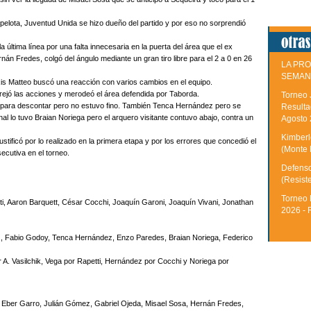
pelota, Juventud Unida se hizo dueño del partido y por eso no sorprendió
a última línea por una falta innecesaria en la puerta del área que el ex
nán Fredes, colgó del ángulo mediante un gran tiro libre para el 2 a 0 en 26
LA PRO
SEMAN
exis Matteo buscó una reacción con varios cambios en el equipo.
arejó las acciones y merodeó el área defendida por Taborda.
Torneo 
 para descontar pero no estuvo fino. También Tenca Hernández pero se
Resulta
al lo tuvo Braian Noriega pero el arquero visitante contuvo abajo, contra un
Agosto
Kimberle
ustificó por lo realizado en la primera etapa y por los errores que concedió el
(Monte 
ecutiva en el torneo.
Defenso
(Resist
Torneo 
ti, Aaron Barquett, César Cocchi, Joaquín Garoni, Joaquín Vivani, Jonathan
2026 - 
z, Fabio Godoy, Tenca Hernández, Enzo Paredes, Braian Noriega, Federico
 A. Vasilchik, Vega por Rapetti, Hernández por Cocchi y Noriega por
 Eber Garro, Julián Gómez, Gabriel Ojeda, Misael Sosa, Hernán Fredes,