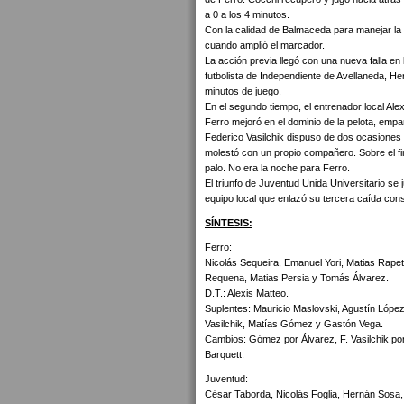
a 0 a los 4 minutos.
Con la calidad de Balmaceda para manejar la 
cuando amplió el marcador.
La acción previa llegó con una nueva falla en l
futbolista de Independiente de Avellaneda, Her
minutos de juego.
En el segundo tiempo, el entrenador local Al
Ferro mejoró en el dominio de la pelota, emp
Federico Vasilchik dispuso de dos ocasiones
molestó con un propio compañero. Sobre el fin
palo. No era la noche para Ferro.
El triunfo de Juventud Unida Universitario se j
equipo local que enlazó su tercera caída cons
SÍNTESIS:
Ferro:
Nicolás Sequeira, Emanuel Yori, Matias Rapet
Requena, Matias Persia y Tomás Álvarez.
D.T.: Alexis Matteo.
Suplentes: Mauricio Maslovski, Agustín Lópe
Vasilchik, Matías Gómez y Gastón Vega.
Cambios: Gómez por Álvarez, F. Vasilchik por
Barquett.
Juventud:
César Taborda, Nicolás Foglia, Hernán Sosa,