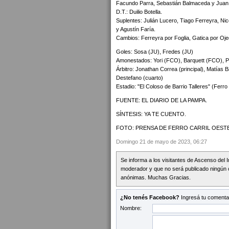
Facundo Parra, Sebastián Balmaceda y Juan
D.T.: Duilio Botella.
Suplentes: Julián Lucero, Tiago Ferreyra, N
y Agustín Faría.
Cambios: Ferreyra por Foglia, Gatica por Oj
Goles: Sosa (JU), Fredes (JU)
Amonestados: Yori (FCO), Barquett (FCO), Pa
Árbitro: Jonathan Correa (principal), Matías B
Destefano (cuarto)
Estadio: "El Coloso de Barrio Talleres" (Ferro
FUENTE: EL DIARIO DE LA PAMPA.
SÍNTESIS: YA TE CUENTO.
FOTO: PRENSA DE FERRO CARRIL OESTE
Domingo 21 de mayo de 2023, 06:27
Se informa a los visitantes de Ascenso del 
moderador y que no será publicado ningún 
anónimas. Muchas Gracias.
¿No tenés Facebook?
Ingresá tu comentar
Nombre: