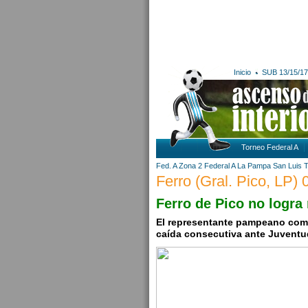
Inicio
SUB 13/15/17
Torneo Federal A
Fed. A Zona 2
Federal A
La Pampa
San Luis
T
Ferro (Gral. Pico, LP) 
Ferro de Pico no logra
El representante pampeano come
caída consecutiva ante Juventud