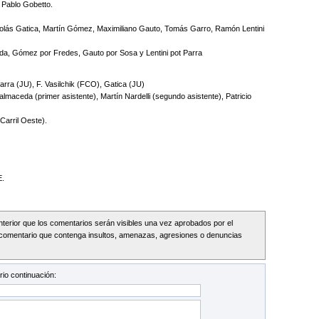
 Pablo Gobetto.
icolás Gatica, Martín Gómez, Maximiliano Gauto, Tomás Garro, Ramón Lentini
eda, Gómez por Fredes, Gauto por Sosa y Lentini pot Parra
rra (JU), F. Vasilchik (FCO), Gatica (JU)
almaceda (primer asistente), Martín Nardelli (segundo asistente), Patricio
 Carril Oeste).
.
Interior que los comentarios serán visibles una vez aprobados por el
comentario que contenga insultos, amenazas, agresiones o denuncias
io continuación: