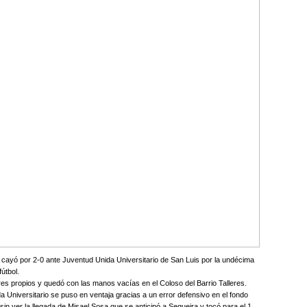
y cayó por 2-0 ante Juventud Unida Universitario de San Luis por la undécima
útbol.
s propios y quedó con las manos vacías en el Coloso del Barrio Talleres.
 Universitario se puso en ventaja gracias a un error defensivo en el fondo
sin ver la llegada de Misael Sosa que se anticipó a Sequeira y tocó para el 1