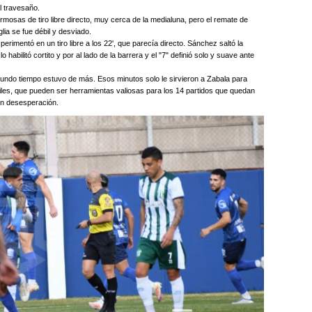
l travesaño.
mosas de tiro libre directo, muy cerca de la medialuna, pero el remate de
lia se fue débil y desviado.
rimentó en un tiro libre a los 22', que parecía directo. Sánchez saltó la
 habilitó cortito y por al lado de la barrera y el "7" definió solo y suave ante
egundo tiempo estuvo de más. Esos minutos solo le sirvieron a Zabala para
niles, que pueden ser herramientas valiosas para los 14 partidos que quedan
on desesperación.