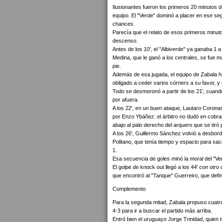
Ilusionantes fueron los primeros 20 minutos 
equipo. El "Verde" dominó a placer en ese se
chances.
Parecía que el relato de esos primeros minutos
descenso.
Antes de los 10', el "Albiverde" ya ganaba 1 
Medina, que le ganó a los centrales, se fue m
pie.
Además de esa jugada, el equipo de Zabala h
obligado a ceder varios córners a su favor, y e
Todo se desmoronó a partir de los 21', cuando
por afuera.
A los 22', en un buen ataque, Lautaro Corona
por Enzo Ybáñez: el árbitro no dudó en cobra
abajo al palo derecho del arquero que se tiró p
A los 26', Guillermo Sánchez volvió a desbo
Politano, que tenía tiempo y espacio para saca
1.
Esa secuencia de goles minó la moral del "Ve
El golpe de knock out llegó a los 44' con otro
que encontró al "Tanque" Guerreiro, que definió
Complemento
Para la segunda mitad, Zabala propuso cuatro
4-3 para ir a buscar el partido más arriba.
Entró bien el uruguayo Jorge Trinidad, quien