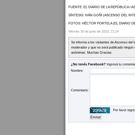
FUENTE: EL DIARIO DE LA REPÚBLICA / 
SÍNTESIS: IVÁN GOÑI (ASCENSO DEL INT
FOTOS: HÉCTOR PORTELA (EL DIARIO DE 
Viernes 30 de junio de 2023, 21:24
Se informa a los visitantes de Ascenso del 
moderador y que no será publicado ningún 
anónimas. Muchas Gracias.
¿No tenés Facebook?
Ingresá tu comentar
Nombre:
Comentario:
Por favor ingre