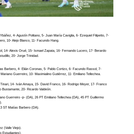
áñez, 4- Agustín Politano, 5- Juan María Caviglia, 6- Ezequiel Filipetto, 7-
ero, 10- Alejo Blanco, 11- Facundo Hang.
l, 14- Alexis Orué, 15- Ismael Zapata, 16- Fernando Lucero, 17- Berardo
udillo, 20- Jorge Trinidad.
ías Barbero, 4- Elián Coronas, 5- Pablo Cortizo, 6- Facundo Rassol, 7-
Mariano Guerreiro, 10- Maximialino Gutiérrez, 11- Emiliano Tellechea.
Tinari, 14- Iván Amaya, 15- David Franco, 16- Rodrigo Meyer, 17- Franco
no Bustamante, 20- Ricardo Valdeón.
no Guerreiro -p- (DA), 26 PT Emiliano Tellechea (DA), 45 PT Guillermo
).
3 ST Matías Barbero (DA).
z (Valle Viejo).
o Estudiantes).