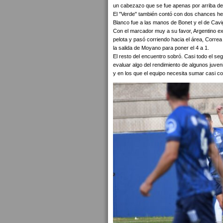
un cabezazo que se fue apenas por arriba de
El "Verde" también contó con dos chances her
Blanco fue a las manos de Bonet y el de Cavig
Con el marcador muy a su favor, Argentino expe
pelota y pasó corriendo hacia el área, Correa lo
la salida de Moyano para poner el 4 a 1.
El resto del encuentro sobró. Casi todo el s
evaluar algo del rendimiento de algunos juve
y en los que el equipo necesita sumar casi c