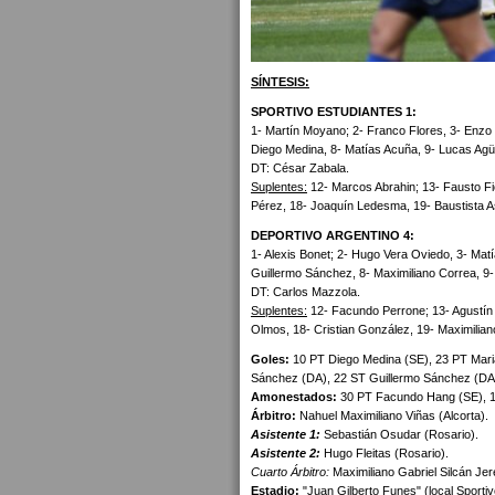
SÍNTESIS:
SPORTIVO ESTUDIANTES 1:
1- Martín Moyano; 2- Franco Flores, 3- Enzo Yb
Diego Medina, 8- Matías Acuña, 9- Lucas Agü
DT: César Zabala.
Suplentes:
12- Marcos Abrahin; 13- Fausto Fio
Pérez, 18- Joaquín Ledesma, 19- Baustista Ast
DEPORTIVO ARGENTINO 4:
1- Alexis Bonet; 2- Hugo Vera Oviedo, 3- Mat
Guillermo Sánchez, 8- Maximiliano Correa, 9- 
DT: Carlos Mazzola.
Suplentes:
12- Facundo Perrone; 13- Agustín 
Olmos, 18- Cristian González, 19- Maximilia
Goles:
10 PT Diego Medina (SE), 23 PT Maria
Sánchez (DA), 22 ST Guillermo Sánchez (DA
Amonestados:
30 PT Facundo Hang (SE), 1
Árbitro:
Nahuel Maximiliano Viñas (Alcorta).
Asistente 1:
Sebastián Osudar (Rosario).
Asistente 2:
Hugo Fleitas (Rosario).
Cuarto Árbitro:
Maximiliano Gabriel Silcán Jere
Estadio:
"Juan Gilberto Funes" (local Sportiv