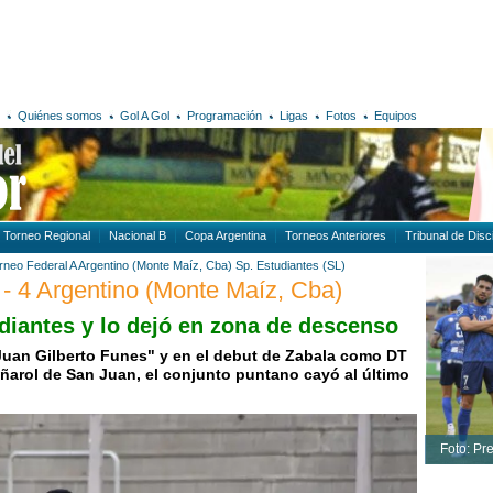
Quiénes somos
Gol A Gol
Programación
Ligas
Fotos
Equipos
Torneo Regional
Nacional B
Copa Argentina
Torneos Anteriores
Tribunal de Disci
rneo Federal A
Argentino (Monte Maíz, Cba)
Sp. Estudiantes (SL)
 - 4 Argentino (Monte Maíz, Cba)
diantes y lo dejó en zona de descenso
 "Juan Gilberto Funes" y en el debut de Zabala como DT
Peñarol de San Juan, el conjunto puntano cayó al último
Foto: Pr