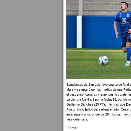
Estudiantes de San Luis tuvo una tarde fatal
Maíz y se enteró por los medios de que Peñar
el descenso, ganaron y entonces lo condenaron
La derrota fue 4 a 1 por la fecha 18, por los 
Guillermo Sánchez (23 PT), mientras que Die
Fue un inicio fallido para el entrenador César
en ataque y unos primeros 20 minutos muy bue
fase defensiva.
El juego