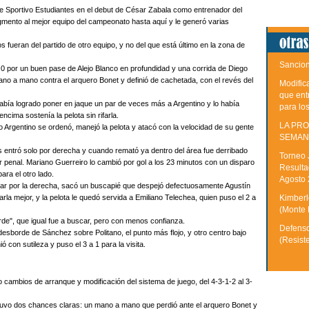
de Sportivo Estudiantes en el debut de César Zabala como entrenador del
gmento al mejor equipo del campeonato hasta aquí y le generó varias
 fueran del partido de otro equipo, y no del que está último en la zona de
Sancion
a 0 por un buen pase de Alejo Blanco en profundidad y una corrida de Diego
ano a mano contra el arquero Bonet y definió de cachetada, con el revés del
Modific
que ent
abía logrado poner en jaque un par de veces más a Argentino y lo había
para lo
ncima sostenía la pelota sin rifarla.
LA PRO
 Argentino se ordenó, manejó la pelota y atacó con la velocidad de su gente
SEMAN
s entró solo por derecha y cuando remató ya dentro del área fue derribado
Torneo 
r penal. Mariano Guerreiro lo cambió por gol a los 23 minutos con un disparo
Resulta
ara el otro lado.
Agosto
rdar por la derecha, sacó un buscapié que despejó defectuosamente Agustín
Kimberle
rla mejor, y la pelota le quedó servida a Emiliano Telechea, quien puso el 2 a
(Monte 
rde", que igual fue a buscar, pero con menos confianza.
Defenso
 desborde de Sánchez sobre Politano, el punto más flojo, y otro centro bajo
(Resist
 con sutileza y puso el 3 a 1 para la visita.
 cambios de arranque y modificación del sistema de juego, del 4-3-1-2 al 3-
 tuvo dos chances claras: un mano a mano que perdió ante el arquero Bonet y