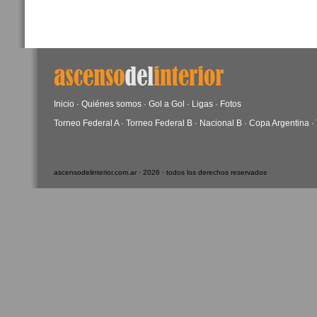
Inicio
·
Quiénes somos
·
Gol a Gol
·
Ligas
·
Fotos
Torneo Federal A
·
Torneo Federal B
·
Nacional B
·
Copa Argentina
·
ascensodelinterior.com.ar · 2026 · todos los derechos reservados