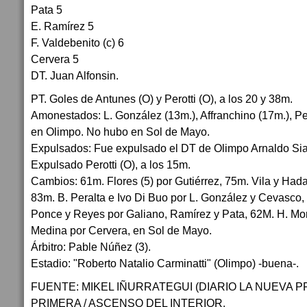
Pata 5
E. Ramírez 5
F. Valdebenito (c) 6
Cervera 5
DT. Juan Alfonsin.
PT. Goles de Antunes (O) y Perotti (O), a los 20 y 38m.
Amonestados: L. González (13m.), Affranchino (17m.), Per
en Olimpo. No hubo en Sol de Mayo.
Expulsados: Fue expulsado el DT de Olimpo Arnaldo Sial
Expulsado Perotti (O), a los 15m.
Cambios: 61m. Flores (5) por Gutiérrez, 75m. Vila y Hada
83m. B. Peralta e Ivo Di Buo por L. González y Cevasco,
Ponce y Reyes por Galiano, Ramírez y Pata, 62M. H. Mor
Medina por Cervera, en Sol de Mayo.
Árbitro: Pable Núñez (3).
Estadio: "Roberto Natalio Carminatti" (Olimpo) -buena-.
FUENTE: MIKEL IÑURRATEGUI (DIARIO LA NUEVA PR
PRIMERA / ASCENSO DEL INTERIOR.