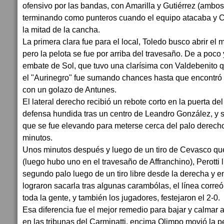
ofensivo por las bandas, con Amarilla y Gutiérrez (ambo
terminando como punteros cuando el equipo atacaba y
la mitad de la cancha.
La primera clara fue para el local, Toledo busco abrir el
pero la pelota se fue por arriba del travesaño. De a poco
embate de Sol, que tuvo una clarísima con Valdebenito q
el "Aurinegro" fue sumando chances hasta que encontró 
con un golazo de Antunes.
El lateral derecho recibió un rebote corto en la puerta de
defensa hundida tras un centro de Leandro González, y 
que se fue elevando para meterse cerca del palo derech
minutos.
Unos minutos después y luego de un tiro de Cevasco qu
(luego hubo uno en el travesaño de Affranchino), Perotti l
segundo palo luego de un tiro libre desde la derecha y e
lograron sacarla tras algunas carambólas, el línea correó 
toda la gente, y también los jugadores, festejaron el 2-0.
Esa diferencia fue el mejor remedio para bajar y calmar
en las tribunas del Carminatti, encima Olimpo movió la pe