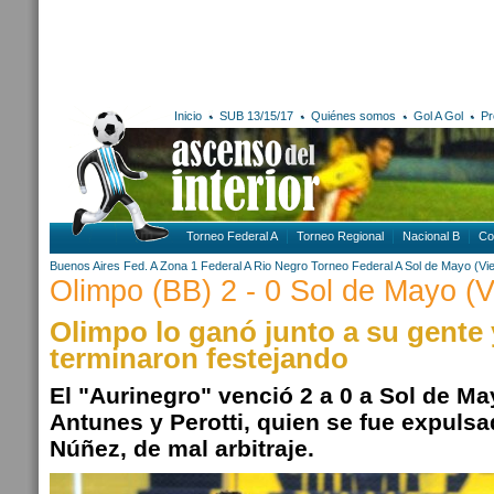
Inicio
SUB 13/15/17
Quiénes somos
Gol A Gol
Pr
Torneo Federal A
Torneo Regional
Nacional B
Co
Buenos Aires
Fed. A Zona 1
Federal A
Rio Negro
Torneo Federal A
Sol de Mayo (Vi
Olimpo (BB) 2 - 0 Sol de Mayo (
Olimpo lo ganó junto a su gente
terminaron festejando
El "Aurinegro" venció 2 a 0 a Sol de Ma
Antunes y Perotti, quien se fue expuls
Núñez, de mal arbitraje.