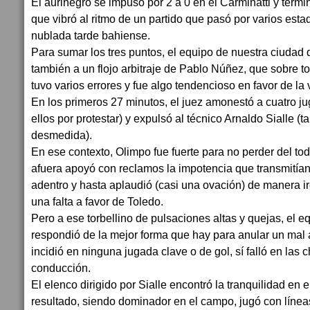
El aurinegro se impuso por 2 a 0 en el Carminatti y termi
que vibró al ritmo de un partido que pasó por varios estad
nublada tarde bahiense.
Para sumar los tres puntos, el equipo de nuestra ciudad d
también a un flojo arbitraje de Pablo Núñez, que sobre to
tuvo varios errores y fue algo tendencioso en favor de la v
En los primeros 27 minutos, el juez amonestó a cuatro ju
ellos por protestar) y expulsó al técnico Arnaldo Sialle (
desmedida).
En ese contexto, Olimpo fue fuerte para no perder del to
afuera apoyó con reclamos la impotencia que transmitía
adentro y hasta aplaudió (casi una ovación) de manera i
una falta a favor de Toledo.
Pero a ese torbellino de pulsaciones altas y quejas, el e
respondió de la mejor forma que hay para anular un mal a
incidió en ninguna jugada clave o de gol, sí falló en las c
conducción.
El elenco dirigido por Sialle encontró la tranquilidad en e
resultado, siendo dominador en el campo, jugó con línea