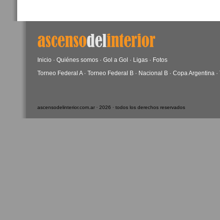
Inicio
·
Quiénes somos
·
Gol a Gol
·
Ligas
·
Fotos
Torneo Federal A
·
Torneo Federal B
·
Nacional B
·
Copa Argentina
·
ascensodelinterior.com.ar · 2026 · todos los derechos reservados