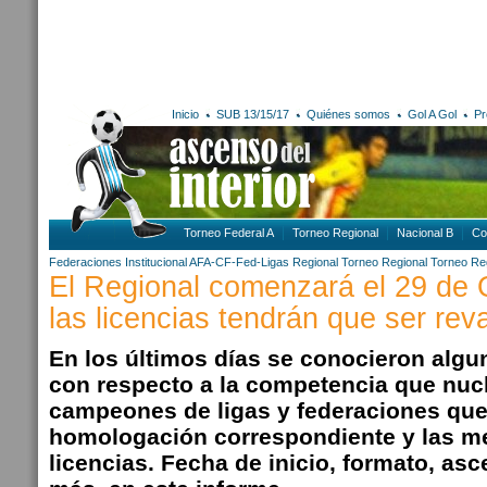
Inicio
SUB 13/15/17
Quiénes somos
Gol A Gol
Pr
Torneo Federal A
Torneo Regional
Nacional B
Co
Federaciones
Institucional AFA-CF-Fed-Ligas
Regional
Torneo Regional
Torneo Re
El Regional comenzará el 29 de 
las licencias tendrán que ser rev
En los últimos días se conocieron algu
con respecto a la competencia que nucl
campeones de ligas y federaciones que
homologación correspondiente y las 
licencias. Fecha de inicio, formato, a