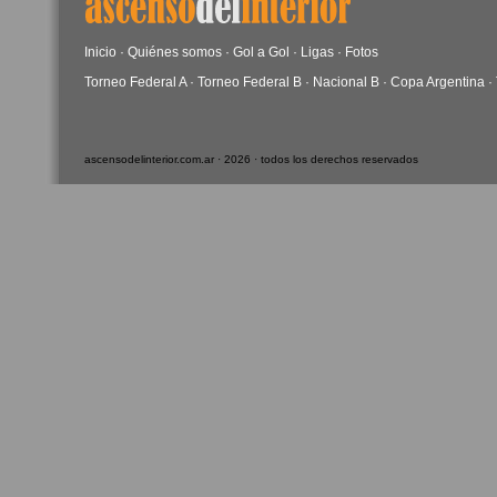
Inicio
·
Quiénes somos
·
Gol a Gol
·
Ligas
·
Fotos
Torneo Federal A
·
Torneo Federal B
·
Nacional B
·
Copa Argentina
·
ascensodelinterior.com.ar · 2026 · todos los derechos reservados