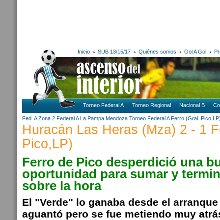
Inicio
SUB 13/15/17
Quiénes somos
Gol A Gol
Pr
Torneo Federal A
Torneo Regional
Nacional B
Co
Fed. A Zona 2
Federal A
La Pampa
Mendoza
Torneo Federal A
Ferro (Gral. Pico,LP
Huracán Las Heras (Mza) 2 - 1 Fe
Pico,LP)
Ferro de Pico desperdició una b
oportunidad para sumar y termi
sobre la hora
El "Verde" lo ganaba desde el arranque 
aguantó pero se fue metiendo muy atrá