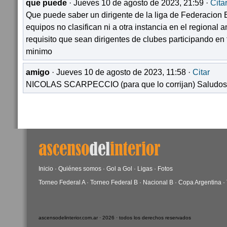
que puede
· Jueves 10 de agosto de 2023, 21:59 ·
Cita
Que puede saber un dirigente de la liga de Federacion 
equipos no clasifican ni a otra instancia en el regional 
requisito que sean dirigentes de clubes participando en
minimo
amigo
· Jueves 10 de agosto de 2023, 11:58 ·
Citar
NICOLAS SCARPECCIO (para que lo corrijan) Saludos
Inicio
·
Quiénes somos
·
Gol a Gol
·
Ligas
·
Fotos
Torneo Federal A
·
Torneo Federal B
·
Nacional B
·
Copa Argentina
·
ascensodelinterior.com.ar · 2026 · todos los derechos reservados