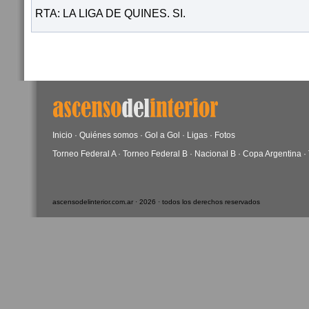
RTA: LA LIGA DE QUINES. SI.
Inicio
·
Quiénes somos
·
Gol a Gol
·
Ligas
·
Fotos
Torneo Federal A
·
Torneo Federal B
·
Nacional B
·
Copa Argentina
·
ascensodelinterior.com.ar · 2026 · todos los derechos reservados