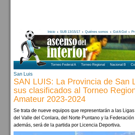
Inicio
SUB 13/15/17
Quiénes somos
Gol A Gol
Pr
Torneo Federal A
Torneo Regional
Nacional B
Co
San Luis
SAN LUIS: La Provincia de San L
sus clasificados al Torneo Regio
Amateur 2023-2024
Se trata de nueve equipos que representarán a las Liga
del Valle del Conlara, del Norte Puntano y la Federación
además, será de la partida por Licencia Deportiva.