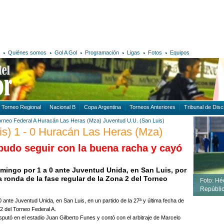
Quiénes somos
Gol A Gol
Programación
Ligas
Fotos
Equipos
Torneo Regional
Nacional B
Copa Argentina
Torneos Anteriores
Tribunal de Disci
orneo Federal A
Huracán Las Heras (Mza)
Juventud U.U. (San Luis)
is) 1 - 0 Huracán Las Heras (Mza)
pudo seguir con la buena racha y cayó
mingo por 1 a 0 ante Juventud Unida, en San Luis, por
ra ronda de la fase regular de la Zona 2 del Torneo
Foto: Héc
Repúblic
ante Juventud Unida, en San Luis, en un partido de la 27ª y última fecha de
 2 del Torneo Federal A.
isputó en el estadio Juan Gilberto Funes y contó con el arbitraje de Marcelo