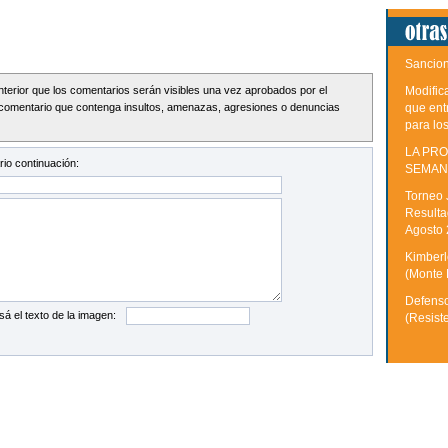
Sancion
Modific
Interior que los comentarios serán visibles una vez aprobados por el
que ent
comentario que contenga insultos, amenazas, agresiones o denuncias
para lo
LA PRO
io continuación:
SEMAN
Torneo 
Resulta
Agosto
Kimberle
(Monte 
Defenso
sá el texto de la imagen:
(Resist