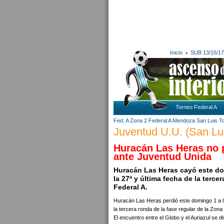
Inicio
SUB 13/15/17
Torneo Federal A
Fed. A Zona 2
Federal A
Mendoza
San Luis
T
Juventud U.U. (San Lu
Huracán Las Heras no 
ante Juventud Unida
Huracán Las Heras cayó este do
la 27ª y última fecha de la terce
Federal A.
Huracán Las Heras perdió este domingo 1 a 0 
la tercera ronda de la fase regular de la Zona
El encuentro entre el Globo y el Auriazul se d