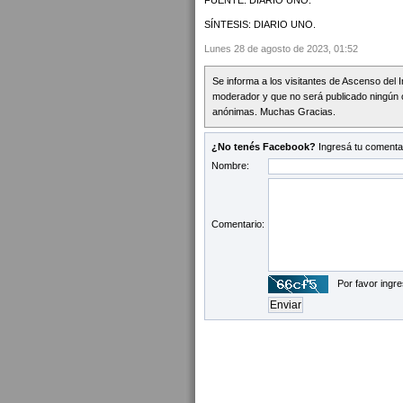
FUENTE: DIARIO UNO.
SÍNTESIS: DIARIO UNO.
Lunes 28 de agosto de 2023, 01:52
Se informa a los visitantes de Ascenso del 
moderador y que no será publicado ningún 
anónimas. Muchas Gracias.
¿No tenés Facebook?
Ingresá tu comentar
Nombre:
Comentario:
Por favor ingre