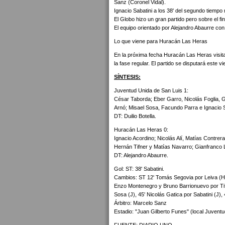
Sanz (Coronel Vidal).
Ignacio Sabatini a los 38' del segundo tiempo
El Globo hizo un gran partido pero sobre el fi
El equipo orientado por Alejandro Abaurre con
Lo que viene para Huracán Las Heras
En la próxima fecha Huracán Las Heras visitar
la fase regular. El partido se disputará este 
SÍNTESIS:
Juventud Unida de San Luis 1:
César Taborda; Eber Garro, Nicolás Foglia,
Arnó; Misael Sosa, Facundo Parra e Ignacio S
DT: Duilio Botella.
Huracán Las Heras 0:
Ignacio Acordino; Nicolás Alí, Matías Contrer
Hernán Tifner y Matías Navarro; Gianfranco Lei
DT: Alejandro Abaurre.
Gol: ST: 38' Sabatini.
Cambios: ST 12' Tomás Segovia por Leiva (HL
Enzo Montenegro y Bruno Barrionuevo por Tifn
Sosa (J), 45' Nicolás Gatica por Sabatini (J),
Árbitro: Marcelo Sanz
Estadio: "Juan Gilberto Funes" (local Juventu