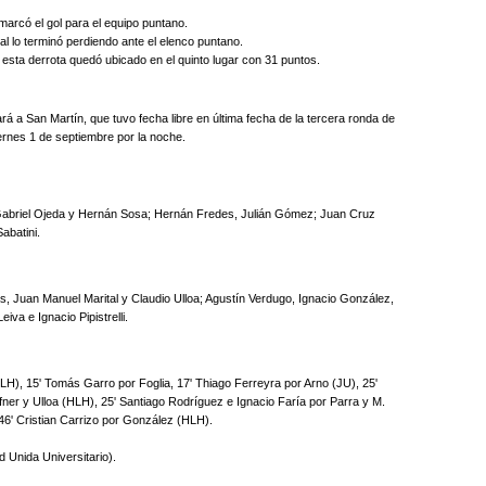
 marcó el gol para el equipo puntano.
nal lo terminó perdiendo ante el elenco puntano.
 esta derrota quedó ubicado en el quinto lugar con 31 puntos.
á a San Martín, que tuvo fecha libre en última fecha de la tercera ronda de
viernes 1 de septiembre por la noche.
 Gabriel Ojeda y Hernán Sosa; Hernán Fredes, Julián Gómez; Juan Cruz
abatini.
as, Juan Manuel Marital y Claudio Ulloa; Agustín Verdugo, Ignacio González,
va e Ignacio Pipistrelli.
H), 15' Tomás Garro por Foglia, 17' Thiago Ferreyra por Arno (JU), 25'
er y Ulloa (HLH), 25' Santiago Rodríguez e Ignacio Faría por Parra y M.
 46' Cristian Carrizo por González (HLH).
d Unida Universitario).