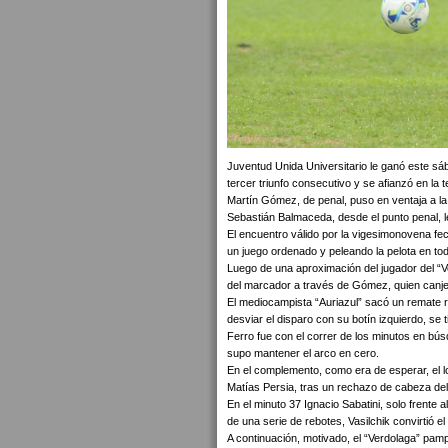
Juventud Unida Universitario le ganó este sá
tercer triunfo consecutivo y se afianzó en la 
Martín Gómez, de penal, puso en ventaja a la 
Sebastián Balmaceda, desde el punto penal, le 
El encuentro válido por la vigesimonovena fe
un juego ordenado y peleando la pelota en todo
Luego de una aproximación del jugador del “Ve
del marcador a través de Gómez, quien canjeó
El mediocampista “Auriazul” sacó un remate r
desviar el disparo con su botín izquierdo, se t
Ferro fue con el correr de los minutos en bús
supo mantener el arco en cero.
En el complemento, como era de esperar, el lo
Matías Persia, tras un rechazo de cabeza del
En el minuto 37 Ignacio Sabatini, solo frente
de una serie de rebotes, Vasilchik convirtió el 
A continuación, motivado, el “Verdolaga” pamp