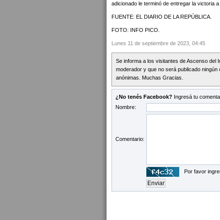
adicionado le terminó de entregar la victoria 
FUENTE: EL DIARIO DE LA REPÚBLICA.
FOTO: INFO PICO.
Lunes 11 de septiembre de 2023, 04:45
Se informa a los visitantes de Ascenso del 
moderador y que no será publicado ningún 
anónimas. Muchas Gracias.
¿No tenés Facebook?
Ingresá tu comentar
Nombre:
Comentario:
Por favor ingre