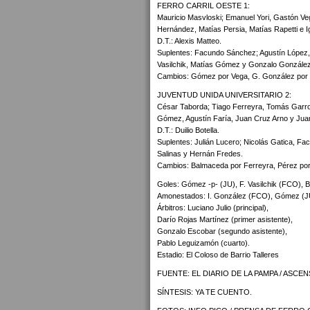
FERRO CARRIL OESTE 1:
Mauricio Masvloski; Emanuel Yori, Gastón Veg
Hernández, Matías Persia, Matías Rapetti e 
D.T.: Alexis Matteo.
Suplentes: Facundo Sánchez; Agustín López, F
Vasilchik, Matías Gómez y Gonzalo González
Cambios: Gómez por Vega, G. González por Vi
JUVENTUD UNIDA UNIVERSITARIO 2:
César Taborda; Tiago Ferreyra, Tomás Garro,
Gómez, Agustín Faría, Juan Cruz Arno y Jua
D.T.: Duilio Botella.
Suplentes: Julián Lucero; Nicolás Gatica, F
Salinas y Hernán Fredes.
Cambios: Balmaceda por Ferreyra, Pérez por 
Goles: Gómez -p- (JU), F. Vasilchik (FCO), 
Amonestados: I. González (FCO), Gómez (JU)
Árbitros: Luciano Julio (principal),
Darío Rojas Martínez (primer asistente),
Gonzalo Escobar (segundo asistente),
Pablo Leguizamón (cuarto).
Estadio: El Coloso de Barrio Talleres
FUENTE: EL DIARIO DE LA PAMPA / ASCE
SÍNTESIS: YA TE CUENTO.