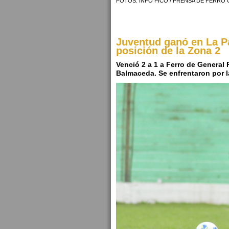
FOTOS: INFO PICO / PRENSA DE FERRO 
Juventud ganó en La Pa
posición de la Zona 2
Venció 2 a 1 a Ferro de General
Balmaceda. Se enfrentaron por l