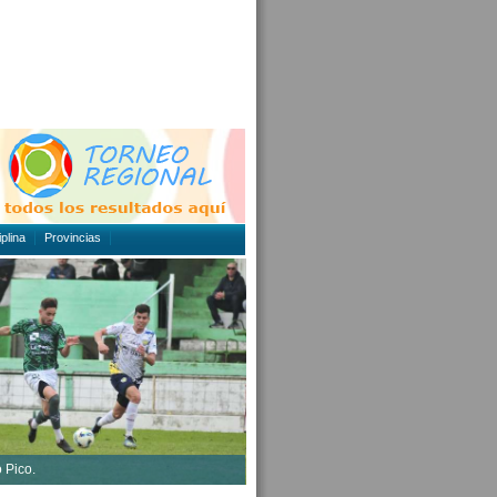
plina
Provincias
o Pico.