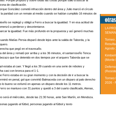
ido. Porque propuso y sobre todas las cosas porque salió a buscar la
zona de clasificación.
que González cometió infracción dentro del área y Julio marcó el círculo
la paridad con un remate al medio cuando se habían cumplido 16 minutos de
luiseño se replegó y obligó a Ferro a buscar la igualdad. Y en esa actitud de
omenzó a perderse y desorientarse.
LA PRO
marcar la igualdad. Fue más profundo en la propuesta y así generó muchas
SEMAN
Torneo 
uando Matías Persia disparó desde lejos ante la salida de Taborda, y la
Resulta
rquero.
Agosto
erecha que pegó en el travesaño.
a del área y remató por arriba y a los 36 minutos, el santarroseño Tenca
Kimberle
bezazo que fue detenido en dos tiempos por el arquero Taborda que se
(Monte 
l estaba al caer. Y llegó a los 39 cuando en una serie de rebotes y
Defenso
ha casi con bronca para el 1-1.
(Resist
ue Ferro estaba en su gran momento y con la decisión de ir a buscar la
Torneo 
terminó en penal, gol que convirtió Balmaceda con un disparo al palo derecho
2026 - 
todo lo bueno se esfumó en apenas un disparo desde los 11 metros.
Ferro se mantuvo con 31 puntos y quedó a 3 del cuarto clasificado, Atenas,
teo será el miércoles, desde las 21:30 horas, ante San Martín, en Mendoza.