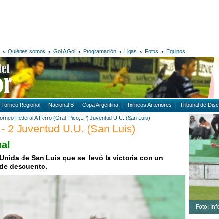
Quiénes somos
Gol A Gol
Programación
Ligas
Fotos
Equipos
Torneo Regional
Nacional B
Copa Argentina
Torneos Anteriores
Tribunal de Disci
orneo Federal A
Ferro (Gral. Pico,LP)
Juventud U.U. (San Luis)
 - 2 Juventud U.U. (San Luis)
nal
Unida de San Luis que se llevó la victoria con un
 de descuento.
Foto: Inf