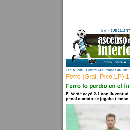
Inicio
SUB 13/15/17
Torneo Federal A
Fed. A Zona 2
Federal A
La Pampa
San Luis
T
Ferro (Gral. Pico,LP) 1
Ferro lo perdió en el fi
El Verde cayó 2-1 con Juventud 
penal cuando se jugaba tiempo