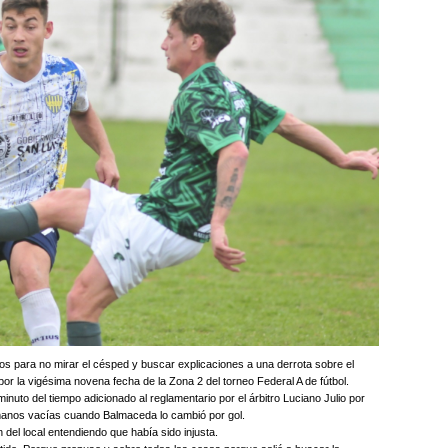
tos para no mirar el césped y buscar explicaciones a una derrota sobre el
or la vigésima novena fecha de la Zona 2 del torneo Federal A de fútbol.
inuto del tiempo adicionado al reglamentario por el árbitro Luciano Julio por
 manos vacías cuando Balmaceda lo cambió por gol.
 del local entendiendo que había sido injusta.