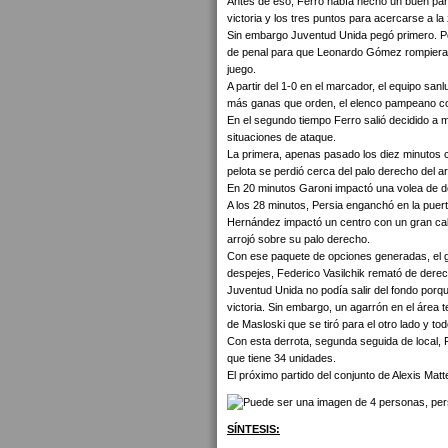
Antes de eso, Ferro había hecho un buen part
victoria y los tres puntos para acercarse a la 
Sin embargo Juventud Unida pegó primero. Por
de penal para que Leonardo Gómez rompiera 
juego.
A partir del 1-0 en el marcador, el equipo san
más ganas que orden, el elenco pampeano c
En el segundo tiempo Ferro salió decidido a 
situaciones de ataque.
La primera, apenas pasado los diez minutos c
pelota se perdió cerca del palo derecho del a
En 20 minutos Garoni impactó una volea de d
A los 28 minutos, Persia enganchó en la puert
Hernández impactó un centro con un gran ca
arrojó sobre su palo derecho.
Con ese paquete de opciones generadas, el go
despejes, Federico Vasilchik remató de derec
Juventud Unida no podía salir del fondo porq
victoria. Sin embargo, un agarrón en el área 
de Masloski que se tiró para el otro lado y 
Con esta derrota, segunda seguida de local, 
que tiene 34 unidades.
El próximo partido del conjunto de Alexis Mat
SÍNTESIS: