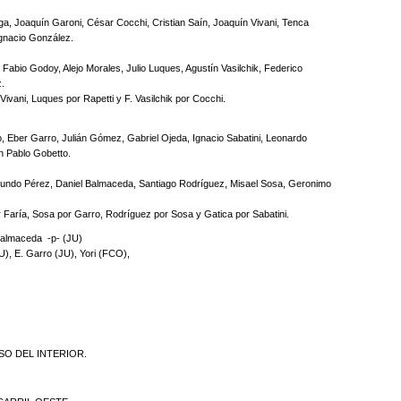
a, Joaquín Garoni, César Cocchi, Cristian Saín, Joaquín Vivani, Tenca
Ignacio González.
abio Godoy, Alejo Morales, Julio Luques, Agustín Vasilchik, Federico
.
vani, Luques por Rapetti y F. Vasilchik por Cocchi.
 Eber Garro, Julián Gómez, Gabriel Ojeda, Ignacio Sabatini, Leonardo
n Pablo Gobetto.
acundo Pérez, Daniel Balmaceda, Santiago Rodríguez, Misael Sosa, Geronimo
Faría, Sosa por Garro, Rodríguez por Sosa y Gatica por Sabatini.
Balmaceda -p- (JU)
, E. Garro (JU), Yori (FCO),
NSO DEL INTERIOR.