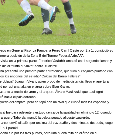
bado en General Pico, La Pampa, a Ferro Carril Oeste por 2 a 1, consiguió su
tercera posición de la Zona B del Torneo Federal A de AFA.
visita en la primera parte. Federico Vasilchik empató en el segundo tiempo y
dio el triunfo al “Juve” sobre el cierre.
cha presentó una primera parte entretenida, que tuvo al conjunto puntano con
s los rincones del estadio “Coloso del Barrio Talleres”.
rdolaga” Joaquín Vivani, quien probó de media distancia, llegó el apertura
 por gol una falta en el área sobre Eber Garro.
asante al medio del arco y el arquero Álvaro Maslovski, que casi logró
iró hacia el palo derecho.
queda del empate, pero se topó con un rival que cubrió bien los espacios y
cal fue para adelante y estuvo cerca de la igualdad en el minuto 12, cuando
 arquero Taborda, mandó la pelota pegado al poste izquierdo.
 al arco, envió el balón por encima del travesaño y dos minutos después, luego
1 a 1 parcial.
eano fue por los tres puntos, pero una nueva falta en el área en el