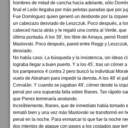
hombres de mitad de cancha hacia adelante, sólo Domíng
final el León llegaba por más pelotas paradas que por ju
Fue Domínguez quien generó un desborde por la izquier
un cabezazo desviado de Leszczuk. Poco después, a los 
cabeceó hacia atrás y le regaló una contra al Verde, que 
última puntada. A los 39', tiro libre de Amaya, peinó Rodr
Maslovski. Poco después, pared entre Reggi y Leszczuk, 
desviado.
No había caso. La búsqueda y la insistencia, sin ideas cla
lograba llegar a buen puerto. Y a los 45', tras un córner a
los pampeanos 4 contra 2 pero buscó la individual Morale
vuelo de Abraham para impedir la derrota. A los 48' el pa
Corvalán. Y cuando se jugaban 49', córner desde la izqu
penal por una supuesta falta sobre Illanes. Tan rápido sa
que Pieres terminaría anotando.
Increíblemente, Illanes, que de inmediato había tomado el
remató bien y una vez más Maslovski se transformó en 
penal en la noche. Para enmarcar lo que fue la noche neg
dos intentos de ataque con pases a los costados que term