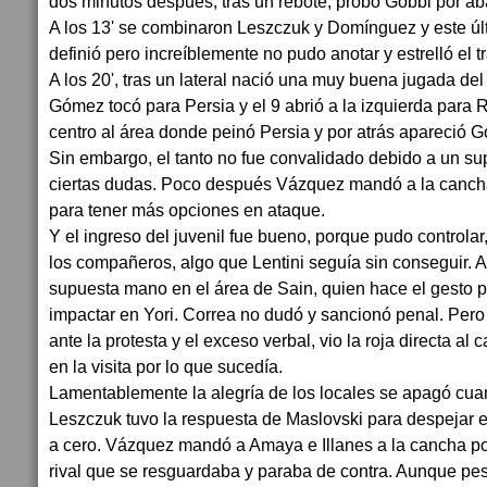
dos minutos después, tras un rebote, probó Gobbi por abaj
A los 13' se combinaron Leszczuk y Domínguez y este úl
definió pero increíblemente no pudo anotar y estrelló el 
A los 20', tras un lateral nació una muy buena jugada 
Gómez tocó para Persia y el 9 abrió a la izquierda para R
centro al área donde peinó Persia y por atrás apareció G
Sin embargo, el tanto no fue convalidado debido a un su
ciertas dudas. Poco después Vázquez mandó a la cancha
para tener más opciones en ataque.
Y el ingreso del juvenil fue bueno, porque pudo controlar
los compañeros, algo que Lentini seguía sin conseguir. A 
supuesta mano en el área de Sain, quien hace el gesto p
impactar en Yori. Correa no dudó y sancionó penal. Pero
ante la protesta y el exceso verbal, vio la roja directa al 
en la visita por lo que sucedía.
Lamentablemente la alegría de los locales se apagó cuan
Leszczuk tuvo la respuesta de Maslovski para despejar e
a cero. Vázquez mandó a Amaya e Illanes a la cancha por
rival que se resguardaba y paraba de contra. Aunque pe