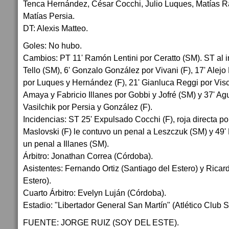
Tenca Hernández, César Cocchi, Julio Luques, Matías Ra
Matías Persia.
DT: Alexis Matteo.
Goles: No hubo.
Cambios: PT 11' Ramón Lentini por Ceratto (SM). ST al i
Tello (SM), 6' Gonzalo González por Vivani (F), 17' Ale
por Luques y Hernández (F), 21' Gianluca Reggi por Visc
Amaya y Fabricio Illanes por Gobbi y Jofré (SM) y 37' Ag
Vasilchik por Persia y González (F).
Incidencias: ST 25' Expulsado Cocchi (F), roja directa po
Maslovski (F) le contuvo un penal a Leszczuk (SM) y 49' 
un penal a Illanes (SM).
Árbitro: Jonathan Correa (Córdoba).
Asistentes: Fernando Ortiz (Santiago del Estero) y Ricar
Estero).
Cuarto Árbitro: Evelyn Luján (Córdoba).
Estadio: "Libertador General San Martín" (Atlético Club S
FUENTE: JORGE RUIZ (SOY DEL ESTE).