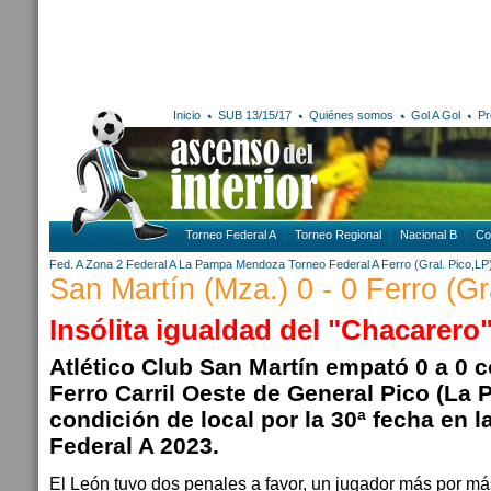
Inicio
SUB 13/15/17
Quiénes somos
Gol A Gol
Pr
Torneo Federal A
Torneo Regional
Nacional B
Co
Fed. A Zona 2
Federal A
La Pampa
Mendoza
Torneo Federal A
Ferro (Gral. Pico,LP
San Martín (Mza.) 0 - 0 Ferro (Gr
Insólita igualdad del "Chacarero
Atlético Club San Martín empató 0 a 0 c
Ferro Carril Oeste de General Pico (La
condición de local por la 30ª fecha en l
Federal A 2023.
El León tuvo dos penales a favor, un jugador más por má