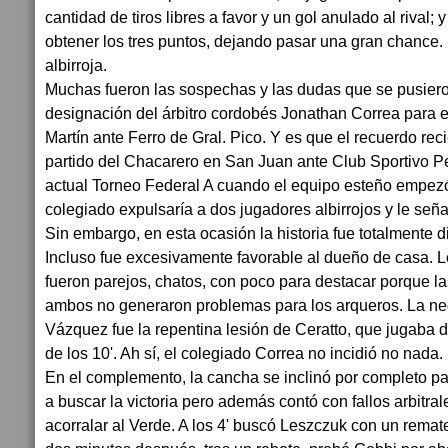
cantidad de tiros libres a favor y un gol anulado al rival;
obtener los tres puntos, dejando pasar una gran chance.
albirroja.
Muchas fueron las sospechas y las dudas que se pusiero
designación del árbitro cordobés Jonathan Correa para 
Martín ante Ferro de Gral. Pico. Y es que el recuerdo re
partido del Chacarero en San Juan ante Club Sportivo Pe
actual Torneo Federal A cuando el equipo esteño empezó
colegiado expulsaría a dos jugadores albirrojos y le seña
Sin embargo, en esta ocasión la historia fue totalmente d
Incluso fue excesivamente favorable al dueño de casa. 
fueron parejos, chatos, con poco para destacar porque l
ambos no generaron problemas para los arqueros. La neg
Vázquez fue la repentina lesión de Ceratto, que jugaba d
de los 10'. Ah sí, el colegiado Correa no incidió no nada.
En el complemento, la cancha se inclinó por completo pa
a buscar la victoria pero además contó con fallos arbitra
acorralar al Verde. A los 4' buscó Leszczuk con un rema