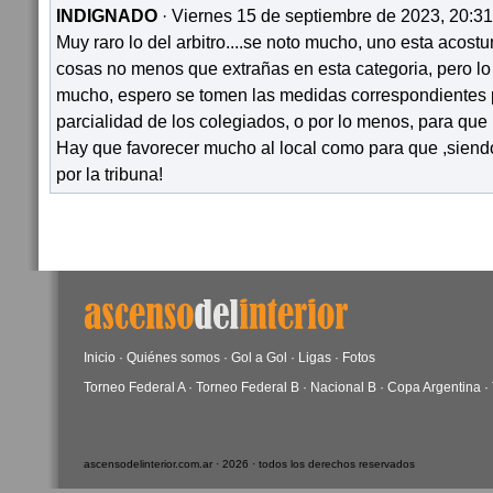
INDIGNADO
· Viernes 15 de septiembre de 2023, 20:31
Muy raro lo del arbitro....se noto mucho, uno esta acos
cosas no menos que extrañas en esta categoria, pero lo 
mucho, espero se tomen las medidas correspondientes p
parcialidad de los colegiados, o por lo menos, para que
Hay que favorecer mucho al local como para que ,siendo
por la tribuna!
Inicio
·
Quiénes somos
·
Gol a Gol
·
Ligas
·
Fotos
Torneo Federal A
·
Torneo Federal B
·
Nacional B
·
Copa Argentina
·
ascensodelinterior.com.ar · 2026 · todos los derechos reservados