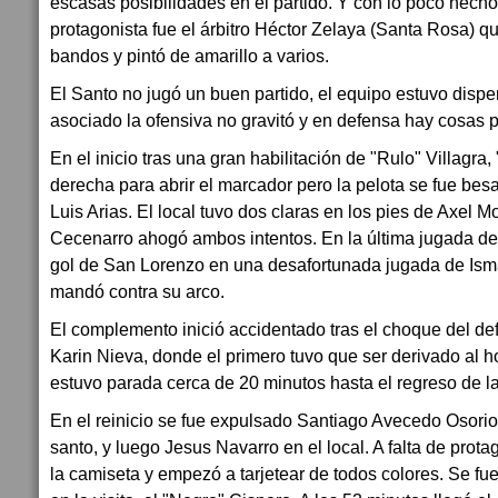
escasas posibilidades en el partido. Y con lo poco hecho
protagonista fue el árbitro Héctor Zelaya (Santa Rosa) q
bandos y pintó de amarillo a varios.
El Santo no jugó un buen partido, el equipo estuvo dispe
asociado la ofensiva no gravitó y en defensa hay cosas po
En el inicio tras una gran habilitación de "Rulo" Villagra,
derecha para abrir el marcador pero la pelota se fue be
Luis Arias. El local tuvo dos claras en los pies de Axel M
Cecenarro ahogó ambos intentos. En la última jugada de l
gol de San Lorenzo en una desafortunada jugada de Ism
mandó contra su arco.
El complemento inició accidentado tras el choque del d
Karin Nieva, donde el primero tuvo que ser derivado al ho
estuvo parada cerca de 20 minutos hasta el regreso de l
En el reinicio se fue expulsado Santiago Avecedo Osorio 
santo, y luego Jesus Navarro en el local. A falta de prota
la camiseta y empezó a tarjetear de todos colores. Se fu