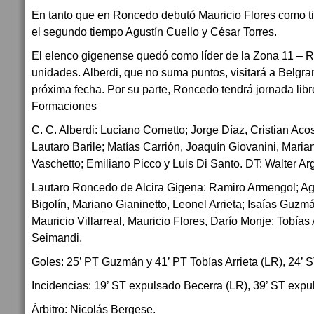
En tanto que en Roncedo debutó Mauricio Flores como tit
el segundo tiempo Agustín Cuello y César Torres.
El elenco gigenense quedó como líder de la Zona 11 – 
unidades. Alberdi, que no suma puntos, visitará a Belgra
próxima fecha. Por su parte, Roncedo tendrá jornada libr
Formaciones
C. C. Alberdi: Luciano Cometto; Jorge Díaz, Cristian Ac
Lautaro Barile; Matías Carrión, Joaquín Giovanini, Mari
Vaschetto; Emiliano Picco y Luis Di Santo. DT: Walter Arg
Lautaro Roncedo de Alcira Gigena: Ramiro Armengol; Ag
Bigolín, Mariano Gianinetto, Leonel Arrieta; Isaías Guzm
Mauricio Villarreal, Mauricio Flores, Darío Monje; Tobías 
Seimandi.
Goles: 25’ PT Guzmán y 41’ PT Tobías Arrieta (LR), 24’ S
Incidencias: 19’ ST expulsado Becerra (LR), 39’ ST expu
Árbitro: Nicolás Bergese.