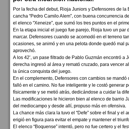
Por la fecha del debut, Rioja Juniors y Defensores de la
cancha “Pedro Camilo Alem”, con buena concurrencia de 
el elenco “Xeneize”, que sumó los tres puntos en el prim
En la etapa inicial el juego fue parejo, Rioja tuvo un pa
marcar. Defensores cuando se acomodó en el terreno ta
ocasiones, se animó y en una pelota donde quedó mal pa
aprovechó.
A los 42’, un pase filtrado de Pablo Guzmán encontró a 
derecha ingresó al área y remató cruzado, para vencer al 
la única conquista del juego.
En el complemento, Defensores con cambios se mandó c
falló en el camino. No fue inteligente y le costó generar 
físicamente y se metió atrás, dedicándose a cuidar la dif
Las modificaciones le hicieron bien al elenco de barrio 
del mediocampo y desde allí, propuso más en ofensiva.
La chance más clara la tuvo el “Defe” sobre el final y el
erigió en figura para evitar el empate y mantener el triunfo
El elenco “Boquense” intentó, pero no fue certero y el fes