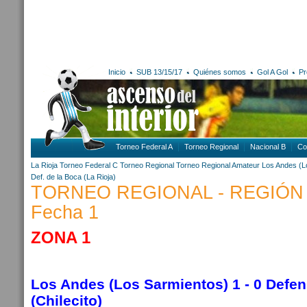
Inicio
SUB 13/15/17
Quiénes somos
Gol A Gol
Pr
Torneo Federal A
Torneo Regional
Nacional B
Co
La Rioja
Torneo Federal C
Torneo Regional
Torneo Regional Amateur
Los Andes (L
Def. de la Boca (La Rioja)
TORNEO REGIONAL - REGIÓN
Fecha 1
ZONA 1
Los Andes (Los Sarmientos) 1 - 0 Defen
(Chilecito)