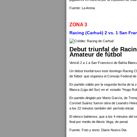
Fuente: La Arena
ZONA 3
Racing (Carhué) 2 vs. 1 San Fra
Debut triunfal de Raci
Amateur de fútbol
Venció 2 a 1 a San Francisco de Bahía Blanca,
Un debut triunfal tuvo este domingo Racing C
de fútbol que organiza el Consejo Federal de 
En partido válido por la segunda fecha de la
Blanca (Liga del Sur) en el estadio “Hugo Robi
En partido dirigido por Mario García, de Tren
Coronel Suárez fueron obra de Leandro Hekel,
a los 22 minutos también del período inicial.
El elenco bahiense, que a los 4 minutos del 
final por medio de Alexis Vega, de penal.
Fuente: Foto y texto: Diario Nuevo Dia