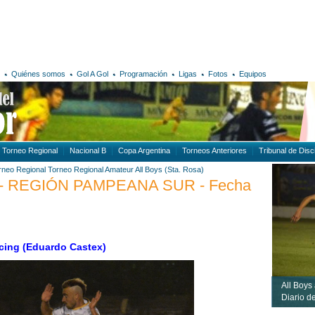
Quiénes somos
Gol A Gol
Programación
Ligas
Fotos
Equipos
Torneo Regional
Nacional B
Copa Argentina
Torneos Anteriores
Tribunal de Disci
rneo Regional
Torneo Regional Amateur
All Boys (Sta. Rosa)
 REGIÓN PAMPEANA SUR - Fecha
acing (Eduardo Castex)
All Boys 
Diario 