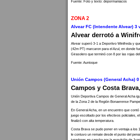
Fuente: Foto y texto: depormaniacos
ZONA 2
Alvear FC (Intendente Alvear) 3 
Alvear derrotó a Winif
Alvear superó 3-1 a Deportivo Winifreda y q
(42m PT) marcaron para el Azul, en donde fu
Girasolero que terminó con 8 por las rojas de
Fuente: Auntoque
Unión Campos (General Acha) 0 v
Campos y Costa Brava,
Unión Deportiva Campos de General Acha igua
de la Zona 2 de la Región Bonaerense Pampe
En General Acha, en un encuentro que contó c
juego escoltado por los efectivos policiales
finalizó con alta temperatura.
Costa Brava se pudo poner en ventaja a los 
le contuvo un remate desde el punto del penal
jugadores en cancha por la expulsión de Juan