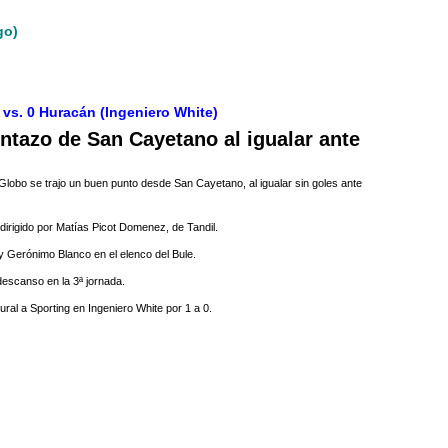
go)
vs. 0 Huracán (Ingeniero White)
untazo de San Cayetano al igualar ante
Globo se trajo un buen punto desde San Cayetano, al igualar sin goles ante
 dirigido por Matías Picot Domenez, de Tandil.
y Gerónimo Blanco en el elenco del Bule.
escanso en la 3ª jornada.
ural a Sporting en Ingeniero White por 1 a 0.