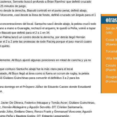
 castense, Servetto buscó profundo a Brian Ramírez que definió cruzado
s 25 minutos de juego.
desde la derecha, Biasutti controló en el punto penal, definió abajo,
ceconte, casi desde la línea de fondo, definió cruzado sin ángulo para el 1
sconcentraciones del local. Santucho sacó desde abajo, la pelota cruzó todo
o a mano a Guaraglia, rechazó el arquero, le quedó a Peña, volvió a tapar
Sol de 
Biasutti que definió para el 2 a 1 en 34.
(VR)
n Palma lanzó un centro desde la derecha, por detrás llegó Hernán
Costa B
r el 2 a 2 ante las protestas de todo Racing porque el juez marcó cuatro
(Rawso
l quinto.
Tucumán
Villa Mi
blemente. All Boys ajustó algunas posiciones en mitad de cancha y ya no
Circulo
ue contuvo Santucho abajo fue la más clara para el local.
(Puerto
ado, All Boys llegó al área como si fuera un scrum de rugby, la pelota
Douglas
ó Giuliano Guinchinao para convertir el definitivo 3 a 2 para los
(Formo
añana domingo en el Próspero Jáñez de Eduardo Castex donde Estudiantil
as.
o, Javier De Olivera, Federico Ihitsague y Tomás Arzer; Giuliano Guinchinao,
 Hernán Altolaguirre y Agustín Servetto. DT: Cristian Santamaría.
undo Jofre, Emiliano Otero, Renzo Frank y Emmanuel Viceconte; Agustín
Máximo Peña y Bautista Godoy. DT: Edgardo Leguizamón.