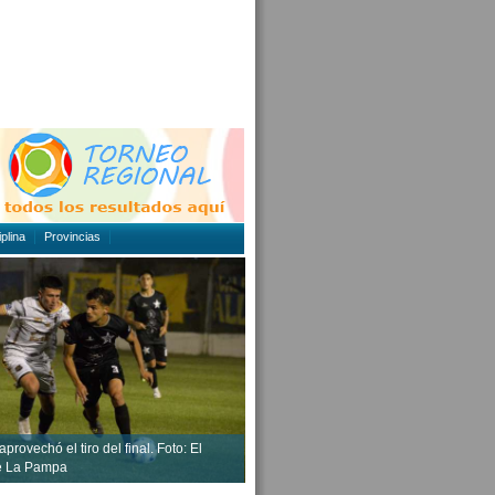
plina
Provincias
aprovechó el tiro del final. Foto: El
de La Pampa