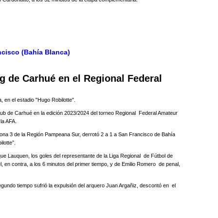
ncisco (Bahía Blanca)
ng de Carhué en el Regional Federal
 en el estadio "Hugo Robilotte".
lub de Carhué en la edición 2023/2024 del torneo Regional Federal Amateur
la AFA.
 zona 3 de la Región Pampeana Sur, derrotó 2 a 1 a San Francisco de Bahía
lotte”.
que Lauquen, los goles del representante de la Liga Regional de Fútbol de
 en contra, a los 6 minutos del primer tiempo, y de Emilio Romero de penal,
segundo tiempo sufrió la expulsión del arquero Juan Argañiz, descontó en el