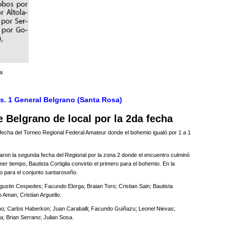
pa
vs. 1 General Belgrano (Santa Rosa)
e Belgrano de local por la 2da fecha
fecha del Torneo Regional Federal Amateur donde el bohemio igualó por 1 a 1
aron la segunda fecha del Regional por la zona 2 donde el encuentro culminó
mer tiempo, Bautista Cortiglia convirtio el primero para el bohemio. En la
o para el conjunto santaroseño.
stin Cespedes; Facundo Elorga; Braian Toro; Cristian Sain; Bautista
o Aman; Cristian Arguello.
; Carlos Haberkon; Juan Caraballi; Facundo Guiñazu; Leonel Nievas;
; Brian Serrano; Julian Sosa.