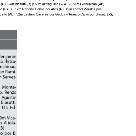
R), 34m Biasutti (R) y 50m Altolaguirre (AB). ST 51m Guinchinao (AB)
 (R). ST 12m Roberto Cobos por Alles (R), 19m Leonel Morales por
rvetto (AB), 32m Lautaro Cáceres por Godoy y Franco Calvo por Biasutti (R),