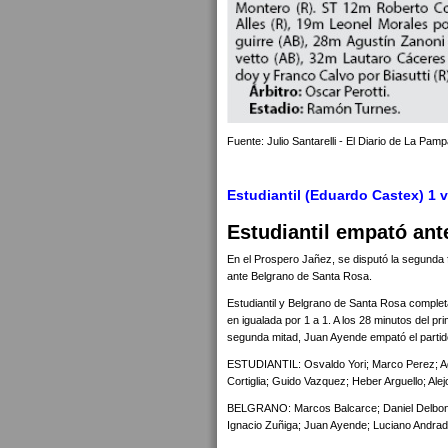
Fuente: Julio Santarelli - El Diario de La Pam
Estudiantil (Eduardo Castex) 1 
Estudiantil empató ant
En el Prospero Jañez, se disputó la segunda 
ante Belgrano de Santa Rosa.
Estudiantil y Belgrano de Santa Rosa complet
en igualada por 1 a 1. A los 28 minutos del pri
segunda mitad, Juan Ayende empató el partid
ESTUDIANTIL: Osvaldo Yori; Marco Perez; Agu
Cortiglia; Guido Vazquez; Heber Arguello; Alej
BELGRANO: Marcos Balcarce; Daniel Delbono
Ignacio Zuñiga; Juan Ayende; Luciano Andrada