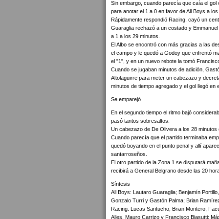
Sin embargo, cuando parecía que caía el gol
para anotar el 1 a 0 en favor de All Boys a lo
Rápidamente respondió Racing, cayó un centro 
Guaraglia rechazó a un costado y Emmanuel Vi
a 1 a los 29 minutos.
El Albo se encontró con más gracias a las de
el campo y le quedó a Godoy que enfrentó man
el "1", y en un nuevo rebote la tomó Francisco 
Cuando se jugaban minutos de adición, Gastó
Altolaguirre para meter un cabezazo y decreta
minutos de tiempo agregado y el gol llegó en e
Se emparejó
En el segundo tiempo el ritmo bajó considera
pasó tantos sobresaltos.
Un cabezazo de De Olivera a los 28 minutos q
Cuando parecía que el partido terminaba empat
quedó boyando en el punto penal y allí apareci
santarroseños.
El otro partido de la Zona 1 se disputará m
recibirá a General Belgrano desde las 20 hor
Síntesis
All Boys: Lautaro Guaraglia; Benjamín Portill
Gonzalo Turri y Gastón Palma; Brian Ramírez,
Racing: Lucas Santucho; Brian Montero, Fac
Alles, Mauro Carrizo y Francisco Biasutti; 