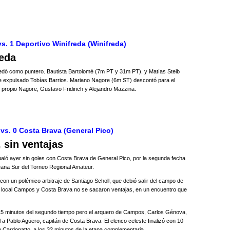
vs. 1 Deportivo Winifreda (Winifreda)
reda
uedó como puntero. Bautista Bartolomé (7m PT y 31m PT), y Matías Steib
e expulsado Tobías Barrios. Mariano Nagore (6m ST) descontó para el
l propio Nagore, Gustavo Fridirich y Alejandro Mazzina.
s. 0 Costa Brava (General Pico)
 sin ventajas
ló ayer sin goles con Costa Brava de General Pico, por la segunda fecha
ana Sur del Torneo Regional Amateur.
on un polémico arbitraje de Santiago Scholl, que debió salir del campo de
, el local Campos y Costa Brava no se sacaron ventajas, en un encuentro que
15 minutos del segundo tiempo pero el arquero de Campos, Carlos Génova,
 a Pablo Agüero, capitán de Costa Brava. El elenco celeste finalizó con 10
 Cardonatto, a los 32 minutos de la etapa complementaria.