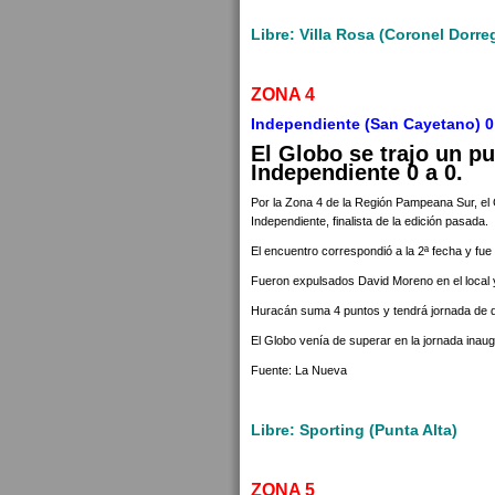
Libre: Villa Rosa (Coronel Dorre
ZONA 4
Independiente (San Cayetano) 0 
El Globo se trajo un p
Independiente 0 a 0.
Por la Zona 4 de la Región Pampeana Sur, el 
Independiente, finalista de la edición pasada.
El encuentro correspondió a la 2ª fecha y fue
Fueron expulsados David Moreno en el local 
Huracán suma 4 puntos y tendrá jornada de d
El Globo venía de superar en la jornada inaug
Fuente: La Nueva
Libre: Sporting (Punta Alta)
ZONA 5