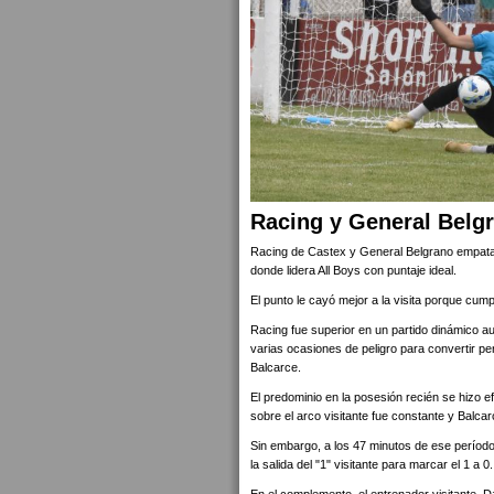
Racing y General Belgr
Racing de Castex y General Belgrano empatar
donde lidera All Boys con puntaje ideal.
El punto le cayó mejor a la visita porque cu
Racing fue superior en un partido dinámico 
varias ocasiones de peligro para convertir per
Balcarce.
El predominio en la posesión recién se hizo e
sobre el arco visitante fue constante y Balcar
Sin embargo, a los 47 minutos de ese período,
la salida del "1" visitante para marcar el 1 a 0.