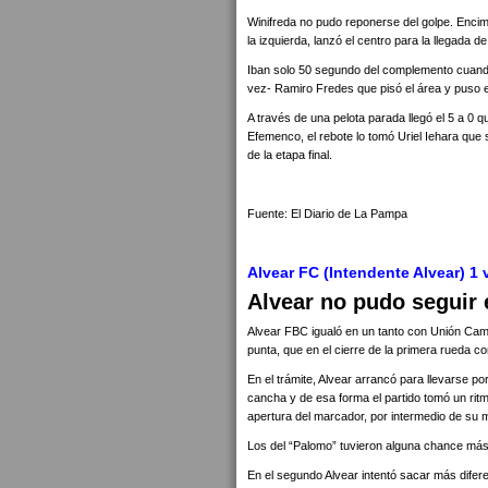
Winifreda no pudo reponerse del golpe. Encima
la izquierda, lanzó el centro para la llegada d
Iban solo 50 segundo del complemento cuando 
vez- Ramiro Fredes que pisó el área y puso el
A través de una pelota parada llegó el 5 a 0 q
Efemenco, el rebote lo tomó Uriel Iehara que 
de la etapa final.
Fuente: El Diario de La Pampa
Alvear FC (Intendente Alvear) 1
Alvear no pudo seguir 
Alvear FBC igualó en un tanto con Unión Ca
punta, que en el cierre de la primera rueda c
En el trámite, Alvear arrancó para llevarse 
cancha y de esa forma el partido tomó un ritm
apertura del marcador, por intermedio de su 
Los del “Palomo” tuvieron alguna chance más
En el segundo Alvear intentó sacar más difer