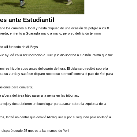
es ante Estudiantil
arle los caminos al local y hasta dispuso de una ocasión de peligro a los 8
uierda, enfrentó a Guaraglia mano a mano, pero su definición terminó
 allí fue todo de All Boys.
 le ayudó en la recuperación a Turri y le dio libertad a Gastón Palma que fue
mírez hizo lo suyo antes del cuarto de hora. El delantero recibió sobre la
ra su zurda y sacó un disparo recto que se metió contra el palo de Yori para
asiones para convertir.
afuera del área hizo parar a la gente en las tribunas.
antojo y descubrieron un buen lugar para atacar sobre la izquierda de la
os, lanzó un centro que desvió Altolaguirre y por el segundo palo no llegó a
y disparó desde 25 metros a las manos de Yori.