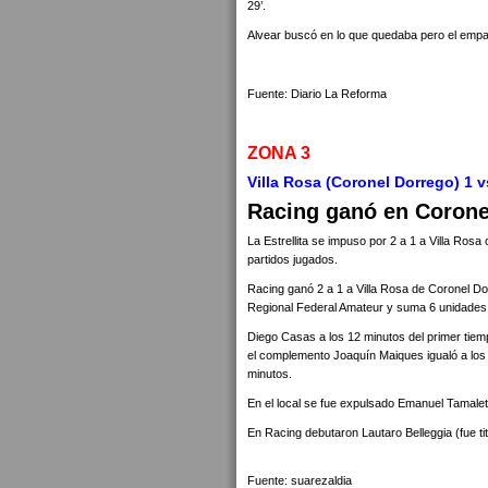
29’.
Alvear buscó en lo que quedaba pero el empa
Fuente: Diario La Reforma
ZONA 3
Villa Rosa (Coronel Dorrego) 1 v
Racing ganó en Coronel
La Estrellita se impuso por 2 a 1 a Villa Ro
partidos jugados.
Racing ganó 2 a 1 a Villa Rosa de Coronel Do
Regional Federal Amateur y suma 6 unidades
Diego Casas a los 12 minutos del primer tiempo
el complemento Joaquín Maiques igualó a los 1
minutos.
En el local se fue expulsado Emanuel Tamalet
En Racing debutaron Lautaro Belleggia (fue t
Fuente: suarezaldia