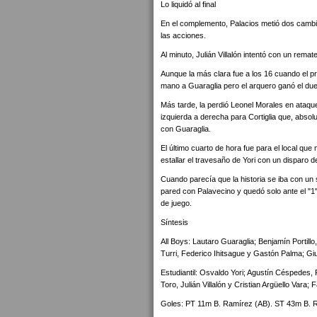
Lo liquidó al final
En el complemento, Palacios metió dos cambio
las acciones.
Al minuto, Julián Villalón intentó con un remat
Aunque la más clara fue a los 16 cuando el pr
mano a Guaraglia pero el arquero ganó el due
Más tarde, la perdió Leonel Morales en ataqu
izquierda a derecha para Cortiglia que, abs
con Guaraglia.
El último cuarto de hora fue para el local qu
estallar el travesaño de Yori con un disparo d
Cuando parecía que la historia se iba con un 
pared con Palavecino y quedó solo ante el "1" 
de juego.
Síntesis
All Boys: Lautaro Guaraglia; Benjamín Portil
Turri, Federico Ihitsague y Gastón Palma; Giu
Estudiantil: Osvaldo Yori; Agustín Céspedes,
Toro, Julián Villalón y Cristian Argüello Var
Goles: PT 11m B. Ramírez (AB). ST 43m B. 