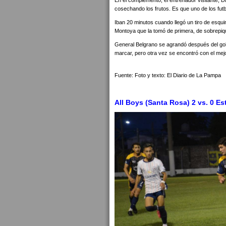
En el complemento, el entrenador visitante, D
cosechando los frutos. Es que uno de los futb
Iban 20 minutos cuando llegó un tiro de esqu
Montoya que la tomó de primera, de sobrepique
General Belgrano se agrandó después del gol
marcar, pero otra vez se encontró con el mejo
Fuente: Foto y texto: El Diario de La Pampa
All Boys (Santa Rosa) 2 vs. 0 Es