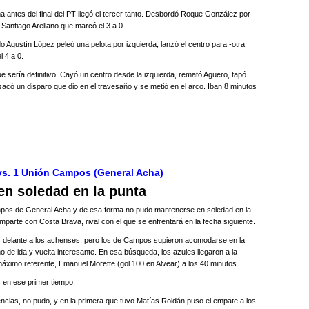
 antes del final del PT llegó el tercer tanto. Desbordó Roque González por
e Santiago Arellano que marcó el 3 a 0.
Agustín López peleó una pelota por izquierda, lanzó el centro para -otra
 4 a 0.
ue sería definitivo. Cayó un centro desde la izquierda, remató Agüero, tapó
sacó un disparo que dio en el travesaño y se metió en el arco. Iban 8 minutos
 vs. 1 Unión Campos (General Acha)
en soledad en la punta
mpos de General Acha y de esa forma no pudo mantenerse en soledad en la
omparte con Costa Brava, rival con el que se enfrentará en la fecha siguiente.
por delante a los achenses, pero los de Campos supieron acomodarse en la
o de ida y vuelta interesante. En esa búsqueda, los azules llegaron a la
máximo referente, Emanuel Morette (gol 100 en Alvear) a los 40 minutos.
 en ese primer tiempo.
encias, no pudo, y en la primera que tuvo Matías Roldán puso el empate a los