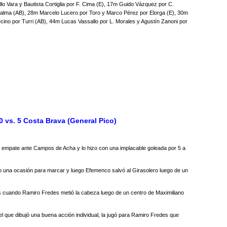
llo Vara y Bautista Cortiglia por F. Cima (E), 17m Guido Vázquez por C.
 Palma (AB), 28m Marcelo Lucero por Toro y Marco Pérez por Elorga (E), 30m
ecino por Turri (AB), 44m Lucas Vassallo por L. Morales y Agustín Zanoni por
0 vs. 5 Costa Brava (General Pico)
 empate ante Campos de Acha y lo hizo con una implacable goleada por 5 a
do una ocasión para marcar y luego Efemenco salvó al Girasolero luego de un
os cuando Ramiro Fredes metió la cabeza luego de un centro de Maximiliano
 el que dibujó una buena acción individual, la jugó para Ramiro Fredes que