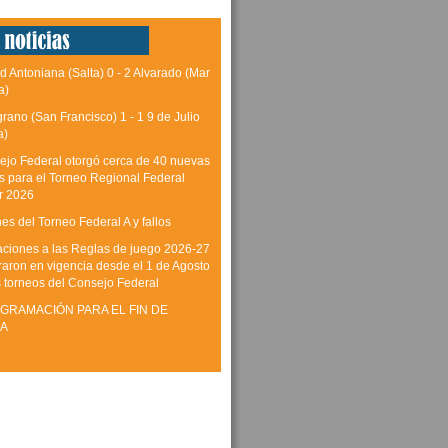
d Antoniana (Salta) 0 - 2 Alvarado (Mar
a)
grano (San Francisco) 1 - 1 9 de Julio
a)
ejo Federal otorgó cerca de 40 nuevas
as para el Torneo Regional Federal
r 2026
es del Torneo Federal A y fallos
aciones a las Reglas de juego 2026-27
raron en vigencia desde el 1 de Agosto
s torneos del Consejo Federal
GRAMACIÓN PARA EL FIN DE
A