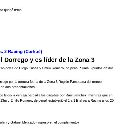
te quedó firme.
s. 2 Racing (Carhué)
 Dorrego y es líder de la Zona 3
sa con goles de Diego Casas y Emilio Romero, de penal. Suma 6 puntos en dos
rrego por la tercera fecha de la Zona 3 Región Pampeana del torneo
 en dos presentaciones.
 le dio la ventaja parcial a los dirigidos por Raúl Sánchez, mientras que en
3m y Emilio Romero, de penal, estableció el 2 a 1 final para Racing a los 20
.
itular) y Gabriel Mercado (ingresó en el complemento)