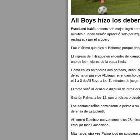
All Boys hizo los deber
Estudiantil había comenzado mejor, logró cort
minutos cuando Villalón apareció solo por izq
rechazada por el arquero.
Fue lo último que hizo el Bohemio porque desde
El ingreso de Ihitsague en el centro del campo
uno de los mejores de la etapa inicial.
Como en los anteriores dos partidos, Brian Ra
derecha un pase de Altolaguirre, enganchó pa
el 1 a 0 de All Boys a los 11 minutos de juego.
El tanto soltó al local que dispuso de otras oc
Gastón Palma, a los 12, con un disparo desde 
Los santarroseños controlaron la pelota a su 
defensa de Estudiantil.
Allí corrió Ramírez nuevamente a los 23 minut
empujar bien Guinchinao.
Más tarde, otra vez Palma jugó un autopase 