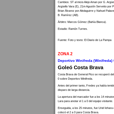
Cambios: ST al inicio Alejo Aman por G. Argüe
Argüello Vara (E), 21m Agustín Servetto por
Brian Álvarez por Altolaguirre y Nahuel Palav
B. Ramírez (AB).
Árbitro: Marcos Gómez (Bahía Blanca).
Estadio: Ramón Turnes.
Fuente: Foto y texto: El Diario de La Pampa
ZONA 2
Deportivo Winifreda (Winifreda) 
Goleó Costa Brava
Costa Brava de General Pico se recuperó del
0 sobre Deportivo Winifreda.
Antes del primer tanto, Fredes ya había teni
disparo de larga distancia.
La apertura del marcador fue a los 14 minut
Lara para anotar el 1 a 0 del equipo visitante.
Enseguida, a los 25 minutos, fue Uriel Iehara
colocó el 2 a 0 para Costa Brava.