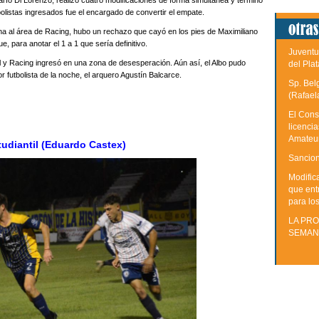
arío Di Lorenzo, realizó cuatro modificaciones de forma simultánea y terminó
olistas ingresados fue el encargado de convertir el empate.
ina al área de Racing, hubo un rechazo que cayó en los pies de Maximiliano
, para anotar el 1 a 1 que sería definitivo.
Juventu
 y Racing ingresó en una zona de desesperación. Aún así, el Albo pudo
del Plat
r futbolista de la noche, el arquero Agustín Balcarce.
Sp. Bel
(Rafael
El Cons
licenci
Amateu
tudiantil (Eduardo Castex)
Sancion
Modific
que ent
para lo
LA PRO
SEMAN