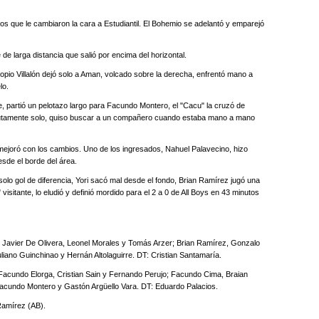
s que le cambiaron la cara a Estudiantil. El Bohemio se adelantó y emparejó
e de larga distancia que salió por encima del horizontal.
opio Villalón dejó solo a Aman, volcado sobre la derecha, enfrentó mano a
lo.
e, partió un pelotazo largo para Facundo Montero, el "Cacu" la cruzó de
olutamente solo, quiso buscar a un compañero cuando estaba mano a mano
e mejoró con los cambios. Uno de los ingresados, Nahuel Palavecino, hizo
esde el borde del área.
solo gol de diferencia, Yori sacó mal desde el fondo, Brian Ramírez jugó una
visitante, lo eludió y definió mordido para el 2 a 0 de All Boys en 43 minutos
lo, Javier De Olivera, Leonel Morales y Tomás Arzer; Brian Ramírez, Gonzalo
liano Guinchinao y Hernán Altolaguirre. DT: Cristian Santamaría.
 Facundo Elorga, Cristian Sain y Fernando Perujo; Facundo Cima, Braian
a; Facundo Montero y Gastón Argüello Vara. DT: Eduardo Palacios.
Ramírez (AB).