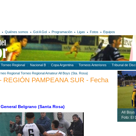
Quiénes somos
Gol A Gol
Programación
Ligas
Fotos
Equipos
Torneo Regional
Nacional B
Copa Argentina
Torneos Anteriores
Tribunal de Disci
rneo Regional
Torneo Regional Amateur
All Boys (Sta. Rosa)
 REGIÓN PAMPEANA SUR - Fecha
 General Belgrano (Santa Rosa)
All Boys 
Foto: El