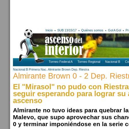
Inicio
SUB 13/15/17
Quiénes somos
Gol A Gol
Pr
Torneo Federal A
Torneo Regional
Nacional B
Co
Nacional B
Primera Nac.
Almirante Brown
Dep. Riestra
Almirante Brown 0 - 2 Dep. Riest
El "Mirasol" no pudo con Riestra
seguir esperando para lograr su
ascenso
Almirante no tuvo ideas para quebrar la
Malevo, que supo aprovechar sus chanc
0 y terminar imponiéndose en la serie c