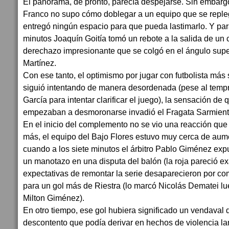
El panorama, de pronto, parecía despejarse. Sin embargo
Franco no supo cómo doblegar a un equipo que se reple
entregó ningún espacio para que pueda lastimarlo. Y par
minutos Joaquín Goitía tomó un rebote a la salida de un 
derechazo impresionante que se colgó en el ángulo sup
Martínez.
Con ese tanto, el optimismo por jugar con futbolista más 
siguió intentando de manera desordenada (pese al temp
García para intentar clarificar el juego), la sensación de
empezaban a desmoronarse invadió el Fragata Sarmient
En el inicio del complemento no se vio una reacción que i
más, el equipo del Bajo Flores estuvo muy cerca de aum
cuando a los siete minutos el árbitro Pablo Giménez ex
un manotazo en una disputa del balón (la roja pareció e
expectativas de remontar la serie desaparecieron por co
para un gol más de Riestra (lo marcó Nicolás Dematei l
Milton Giménez).
En otro tiempo, ese gol hubiera significado un vendaval d
descontento que podía derivar en hechos de violencia l