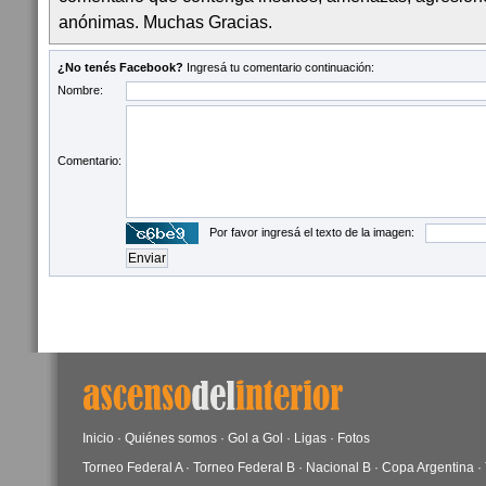
anónimas. Muchas Gracias.
¿No tenés Facebook?
Ingresá tu comentario continuación:
Nombre:
Comentario:
Por favor ingresá el texto de la imagen:
Inicio
·
Quiénes somos
·
Gol a Gol
·
Ligas
·
Fotos
Torneo Federal A
·
Torneo Federal B
·
Nacional B
·
Copa Argentina
·