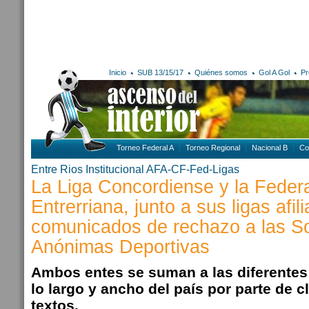
Inicio
SUB 13/15/17
Quiénes somos
Gol A Gol
Pr
Torneo Federal A
Torneo Regional
Nacional B
Co
Entre Rios
Institucional AFA-CF-Fed-Ligas
La Liga Concordiense y la Feder
Entrerriana, junto a sus ligas afil
comunicados de rechazo a las S
Anónimas Deportivas
Ambos entes se suman a las diferente
lo largo y ancho del país por parte de c
textos.