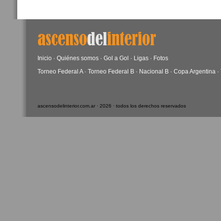
Inicio
·
Quiénes somos
·
Gol a Gol
·
Ligas
·
Fotos
Torneo Federal A
·
Torneo Federal B
·
Nacional B
·
Copa Argentina
·
ascensodelinterior.com.ar · 2026 · todos los derechos reservados