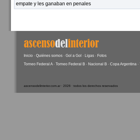
empate y les ganaban en penales
Inicio
·
Quiénes somos
·
Gol a Gol
·
Ligas
·
Fotos
Torneo Federal A
·
Torneo Federal B
·
Nacional B
·
Copa Argentina
·
ascensodelinterior.com.ar · 2026 · todos los derechos reservados