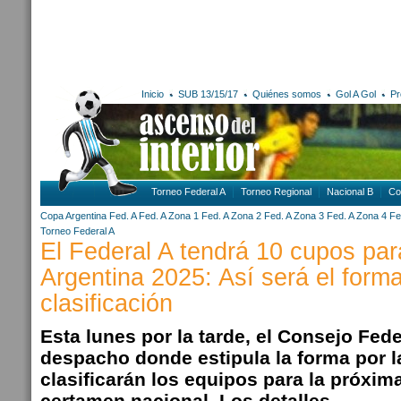
Inicio
SUB 13/15/17
Quiénes somos
Gol A Gol
Pr
Torneo Federal A
Torneo Regional
Nacional B
Co
Copa Argentina
Fed. A
Fed. A Zona 1
Fed. A Zona 2
Fed. A Zona 3
Fed. A Zona 4
Fe
Torneo Federal A
El Federal A tendrá 10 cupos par
Argentina 2025: Así será el form
clasificación
Esta lunes por la tarde, el Consejo Fede
despacho donde estipula la forma por l
clasificarán los equipos para la próxim
certamen nacional. Los detalles.