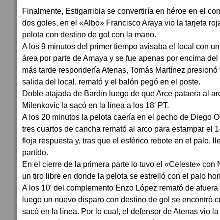
Finalmente, Estigarribia se convertiría en héroe en el co
dos goles, en el «Albo» Francisco Araya vio la tarjeta ro
pelota con destino de gol con la mano.
A los 9 minutos del primer tiempo avisaba el local con u
área por parte de Amaya y se fue apenas por encima del
más tarde respondería Atenas, Tomás Martínez presionó y 
salida del local, remató y el balón pegó en el poste.
Doble atajada de Bardín luego de que Arce pataera al ar
Milenkovic la sacó en la línea a los 18′ PT.
A los 20 minutos la pelota caería en el pecho de Diego Oy
tres cuartos de cancha remató al arco para estampar el 1
floja respuesta y, tras que el esférico rebote en el palo, ll
partido.
En el cierre de la primera parte lo tuvo el «Celeste» con
un tiro libre en donde la pelota se estrelló con el palo hor
A los 10′ del complemento Enzo López remató de afuera d
luego un nuevo disparo con destino de gol se encontró 
sacó en la línea. Por lo cual, el defensor de Atenas vio l