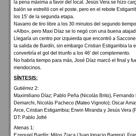
la pena máxima a favor del local. Jesús Vera se hizo car
balón se estrelló con el poste, pero en el rebote Estigarr
los 15′ de la segunda etapa.
Navarro de tiro libre a los 30 minutos del segundo tiempo l
«Albo», pero Maxi Díaz se lo negó con una buena atajad
Llegaría un centro por izquierda que encontró a Saccone
la salida de Bardín, sin embargo Cristian Estigarribia la e
convertiría el gol del triunfo a los 46′ del complemento.
No habría tiempo para más, José Díaz marcó el final y fue
mendocinos.
SÍNTESIS:
Gutiérrez 2:
Maximiliano Díaz; Pablo Peña (Nicolás Brito), Fernand
Demarchi, Nicolás Pacheco (Mateo Vignolo); Oscar Ama
Arce, Cristian Estigarribia; Erwin Miranda y Jesús Vera 
DT: Pablo Jofré
Atenas 1:
Ezequiel Bardín; Milos Zjaca (Juan Ignacio Barrera), Fra