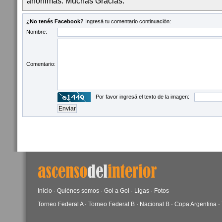
anónimas. Muchas Gracias.
¿No tenés Facebook?
Ingresá tu comentario continuación:
Nombre:
Comentario:
Por favor ingresá el texto de la imagen:
Inicio
·
Quiénes somos
·
Gol a Gol
·
Ligas
·
Fotos
Torneo Federal A
·
Torneo Federal B
·
Nacional B
·
Copa Argentina
·