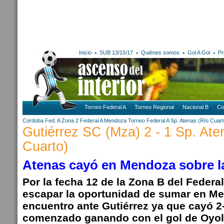
Inicio
SUB 13/15/17
Quiénes somos
Gol A Gol
Pr
Torneo Federal A
Torneo Regional
Nacional B
Co
Cordoba
Fed. A Zona 2
Federal A
Mendoza
Torneo Federal A
Sp. Atenas (Río Cuart
Gutiérrez SC (Mza) 2 - 1 Sp. Ate
Cuarto)
Atenas cayó en Mendoza sobre l
Por la fecha 12 de la Zona B del Federa
escapar la oportunidad de sumar en Me
encuentro ante Gutiérrez ya que cayó 2
comenzado ganando con el gol de Oyol