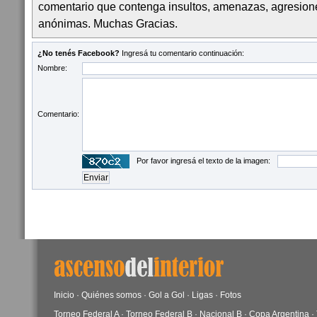
comentario que contenga insultos, amenazas, agresion
anónimas. Muchas Gracias.
¿No tenés Facebook?
Ingresá tu comentario continuación:
Nombre:
Comentario:
Por favor ingresá el texto de la imagen:
Inicio
·
Quiénes somos
·
Gol a Gol
·
Ligas
·
Fotos
Torneo Federal A
·
Torneo Federal B
·
Nacional B
·
Copa Argentina
·