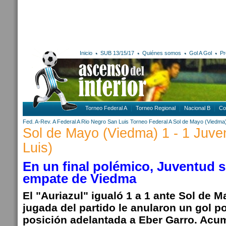
Inicio
SUB 13/15/17
Quiénes somos
Gol A Gol
Pr
Torneo Federal A
Torneo Regional
Nacional B
Co
Fed. A-Rev. A
Federal A
Rio Negro
San Luis
Torneo Federal A
Sol de Mayo (Viedma
Sol de Mayo (Viedma) 1 - 1 Juve
Luis)
En un final polémico, Juventud s
empate de Viedma
El "Auriazul" igualó 1 a 1 ante Sol de M
jugada del partido le anularon un gol p
posición adelantada a Eber Garro. Acu