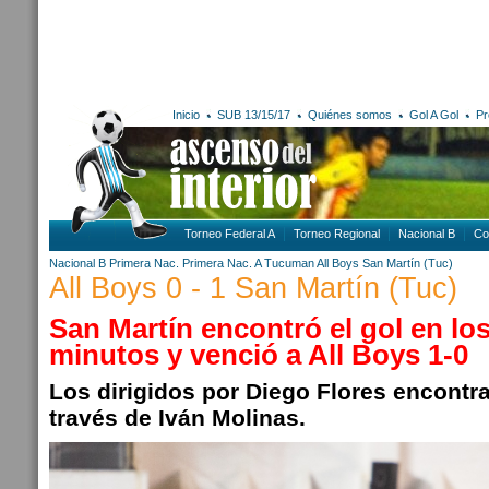
Inicio
SUB 13/15/17
Quiénes somos
Gol A Gol
Pr
Torneo Federal A
Torneo Regional
Nacional B
Co
Nacional B
Primera Nac.
Primera Nac. A
Tucuman
All Boys
San Martín (Tuc)
All Boys 0 - 1 San Martín (Tuc)
San Martín encontró el gol en lo
minutos y venció a All Boys 1-0
Los dirigidos por Diego Flores encontra
través de Iván Molinas.