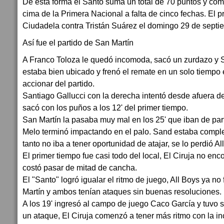
De esta forma el Santo suma un total de 70 puntos y com
cima de la Primera Nacional a falta de cinco fechas. El p
Ciudadela contra Tristán Suárez el domingo 29 de septie
Así fue el partido de San Martín
A Franco Toloza le quedó incomoda, sacó un zurdazo y S
estaba bien ubicado y frenó el remate en un solo tiempo e
accionar del partido.
Santiago Gallucci con la derecha intentó desde afuera de
sacó con los puños a los 12' del primer tiempo.
San Martín la pasaba muy mal en los 25' que iban de par
Melo terminó impactando en el palo. Sand estaba compl
tanto no iba a tener oportunidad de atajar, se lo perdió Al
El primer tiempo fue casi todo del local, El Ciruja no enc
costó pasar de mitad de cancha.
El "Santo" logró igualar el ritmo de juego, All Boys ya no
Martín y ambos tenían ataques sin buenas resoluciones.
A los 19' ingresó al campo de juego Caco García y tuvo s
un ataque, El Ciruja comenzó a tener más ritmo con la i