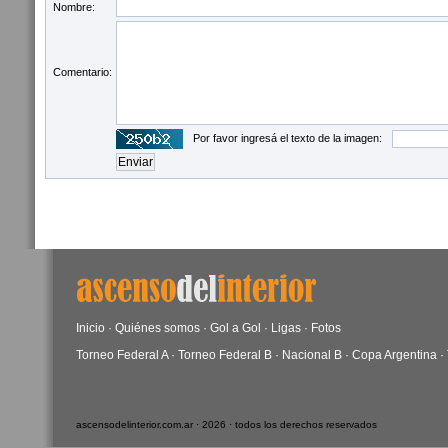
Nombre:
Comentario:
Por favor ingresá el texto de la imagen:
Inicio
·
Quiénes somos
·
Gol a Gol
·
Ligas
·
Fotos
Torneo Federal A
·
Torneo Federal B
·
Nacional B
·
Copa Argentina
·
ascensodelinterior.com.ar · 2026 · todos los derechos reservados