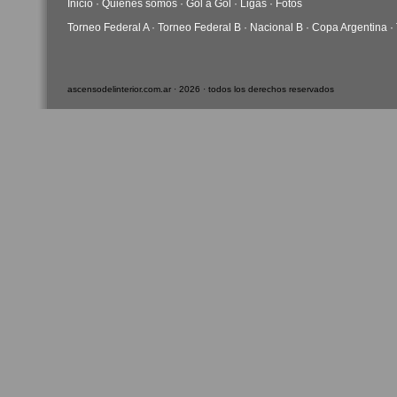
Inicio
·
Quiénes somos
·
Gol a Gol
·
Ligas
·
Fotos
Torneo Federal A
·
Torneo Federal B
·
Nacional B
·
Copa Argentina
·
ascensodelinterior.com.ar · 2026 · todos los derechos reservados