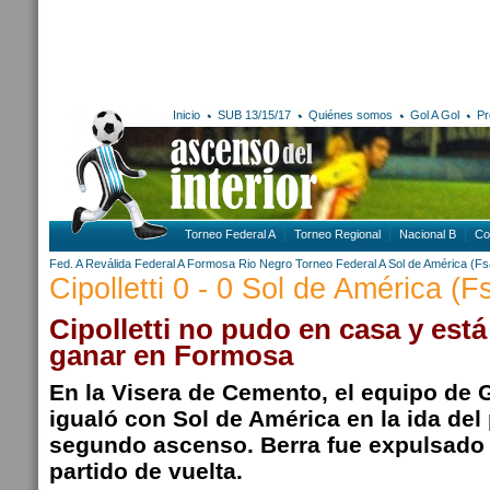
Inicio
SUB 13/15/17
Quiénes somos
Gol A Gol
Pr
Torneo Federal A
Torneo Regional
Nacional B
Co
Fed. A Reválida
Federal A
Formosa
Rio Negro
Torneo Federal A
Sol de América (Fs
Cipolletti 0 - 0 Sol de América (F
Cipolletti no pudo en casa y está
ganar en Formosa
En la Visera de Cemento, el equipo de 
igualó con Sol de América en la ida del 
segundo ascenso. Berra fue expulsado y
partido de vuelta.