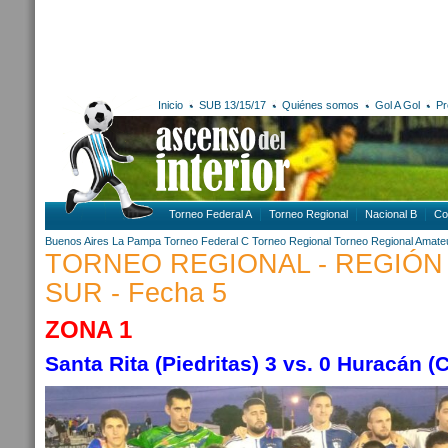
Inicio
SUB 13/15/17
Quiénes somos
Gol A Gol
Pr
Torneo Federal A
Torneo Regional
Nacional B
Co
Buenos Aires
La Pampa
Torneo Federal C
Torneo Regional
Torneo Regional Amate
TORNEO REGIONAL - REGIÓN
SUR - Fecha 5
ZONA 1
Santa Rita (Piedritas) 3 vs. 0 Huracán (