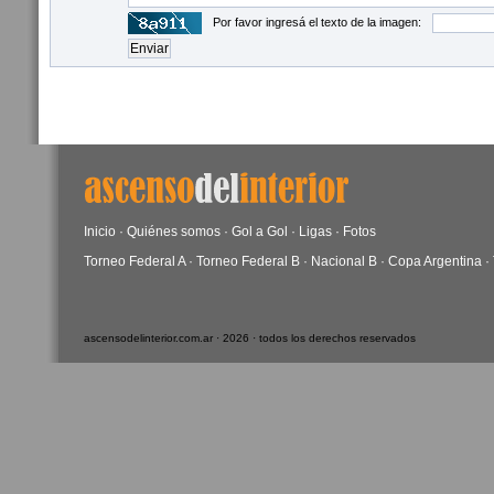
Por favor ingresá el texto de la imagen:
Inicio
·
Quiénes somos
·
Gol a Gol
·
Ligas
·
Fotos
Torneo Federal A
·
Torneo Federal B
·
Nacional B
·
Copa Argentina
·
ascensodelinterior.com.ar · 2026 · todos los derechos reservados