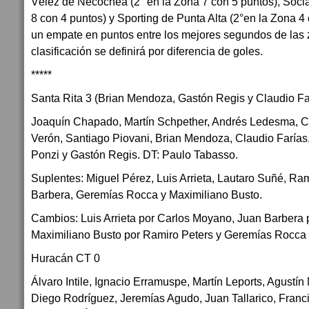
Vélez de Necochea (2° en la Zona 7 con 5 puntos), Socia
8 con 4 puntos) y Sporting de Punta Alta (2°en la Zona 4
un empate en puntos entre los mejores segundos de las z
clasificación se definirá por diferencia de goles.
*****
Santa Rita 3 (Brian Mendoza, Gastón Regis y Claudio Fa
Joaquín Chapado, Martín Schpether, Andrés Ledesma, C
Verón, Santiago Piovani, Brian Mendoza, Claudio Farías
Ponzi y Gastón Regis. DT: Paulo Tabasso.
Suplentes: Miguel Pérez, Luis Arrieta, Lautaro Suñé, Ra
Barbera, Geremías Rocca y Maximiliano Busto.
Cambios: Luis Arrieta por Carlos Moyano, Juan Barbera 
Maximiliano Busto por Ramiro Peters y Geremías Rocca 
Huracán CT 0
Álvaro Intile, Ignacio Erramuspe, Martín Leports, Agustín
Diego Rodríguez, Jeremías Agudo, Juan Tallarico, Franc