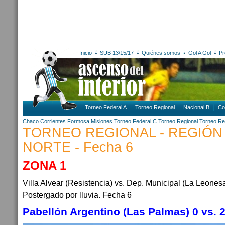
Inicio
SUB 13/15/17
Quiénes somos
Gol A Gol
Pr
Torneo Federal A
Torneo Regional
Nacional B
Co
Chaco
Corrientes
Formosa
Misiones
Torneo Federal C
Torneo Regional
Torneo Re
TORNEO REGIONAL - REGIÓN
NORTE - Fecha 6
ZONA 1
Villa Alvear (Resistencia) vs. Dep. Municipal (La Le
Postergado por lluvia. Fecha 6
Pabellón Argentino (Las Palmas) 0 vs. 