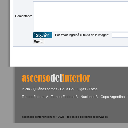
Comentario:
Por favor ingresá el texto de la imagen:
Inicio
·
Quiénes somos
·
Gol a Gol
·
Ligas
·
Fotos
Torneo Federal A
·
Torneo Federal B
·
Nacional B
·
Copa Argentina
·
ascensodelinterior.com.ar · 2026 · todos los derechos reservados