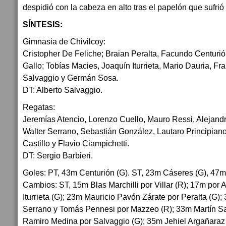
despidió con la cabeza en alto tras el papelón que sufrió 
SÍNTESIS:
Gimnasia de Chivilcoy:
Cristopher De Feliche; Braian Peralta, Facundo Centurión
Gallo; Tobías Macies, Joaquín Iturrieta, Mario Dauria, F
Salvaggio y Germán Sosa.
DT: Alberto Salvaggio.
Regatas:
Jeremías Atencio, Lorenzo Cuello, Mauro Ressi, Alejand
Walter Serrano, Sebastián González, Lautaro Principiano,
Castillo y Flavio Ciampichetti.
DT: Sergio Barbieri.
Goles: PT, 43m Centurión (G). ST, 23m Cáseres (G), 47m
Cambios: ST, 15m Blas Marchilli por Villar (R); 17m por 
Iturrieta (G); 23m Mauricio Pavón Zárate por Peralta (G)
Serrano y Tomás Pennesi por Mazzeo (R); 33m Martín Sa
Ramiro Medina por Salvaggio (G); 35m Jehiel Argañaraz 