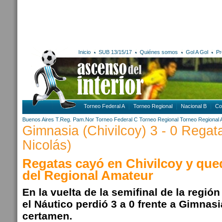
Inicio
SUB 13/15/17
Quiénes somos
Gol A Gol
Pr
Torneo Federal A
Torneo Regional
Nacional B
Co
Buenos Aires
T.Reg. Pam.Nor
Torneo Federal C
Torneo Regional
Torneo Regional 
Gimnasia (Chivilcoy) 3 - 0 Regat
Nicolás)
Regatas cayó en Chivilcoy y que
del Regional Amateur
En la vuelta de la semifinal de la regi
el Náutico perdió 3 a 0 frente a Gimnasi
certamen.