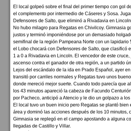
El local golpeó sobre el final del primer tiempo con gol de
el complemento por intermedio de Cáseres y Sosa. Jugará
Defensores de Salto, que eliminó a Rivadavia en Lincoln
No hubo milagro para Regatas en Chivilcoy. Gimnasia 
justos y terminó imponiéndose por un demasiado holgado 
semifinal de la región Pampeana Norte con un lapidario 5 
el Lobo chocará con Defensores de Salto, que clasificó en
1 a 0 a Rivadavia en Lincoln. El vencedor de este cruce, j
ascenso contra el ganador de otra región, a un partido ú
Lejos del escándalo de la ida en Prado Español, ayer en
transitó por carriles normales y Regatas tuvo unos buen
donde mereció mejor suerte. Cuando todo parecía que al 
los 43 minutos apareció la cabeza de Facundo Centurión
por Pacheco, anticipó a Atencio y le dio un golpazo a los 
El local tuvo un buen inicio pero Regatas se plantó bien 
área y dominó las acciones después de los 10 minutos, c
Gimnasia se replegó en el campo apostando a alguna con
llegadas de Castillo y Villar.