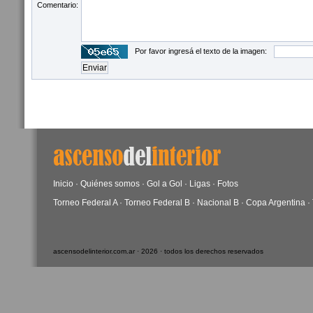
Comentario:
Por favor ingresá el texto de la imagen:
Inicio
·
Quiénes somos
·
Gol a Gol
·
Ligas
·
Fotos
Torneo Federal A
·
Torneo Federal B
·
Nacional B
·
Copa Argentina
·
ascensodelinterior.com.ar · 2026 · todos los derechos reservados