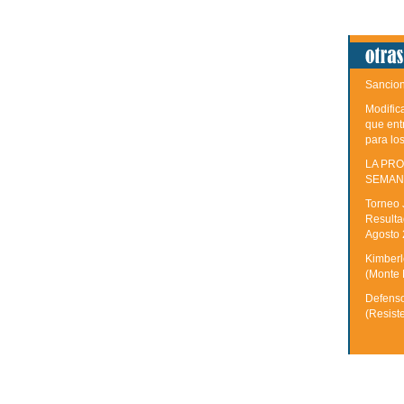
Sancion
Modific
que ent
para lo
LA PRO
SEMAN
Torneo 
Resulta
Agosto
Kimberle
(Monte 
Defenso
(Resist