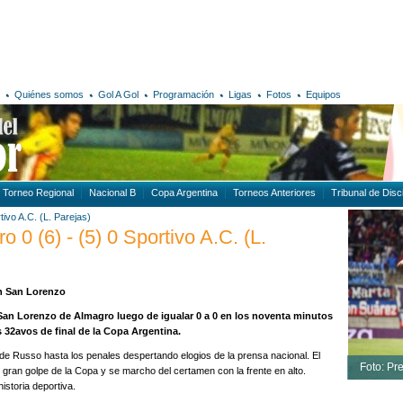
Quiénes somos
Gol A Gol
Programación
Ligas
Fotos
Equipos
Torneo Regional
Nacional B
Copa Argentina
Torneos Anteriores
Tribunal de Disci
tivo A.C. (L. Parejas)
0 (6) - (5) 0 Sportivo A.C. (L.
n San Lorenzo
 San Lorenzo de Almagro luego de igualar 0 a 0 en los noventa minutos
s 32avos de final de la Copa Argentina.
po de Russo hasta los penales despertando elogios de la prensa nacional. El
Foto: Pr
 gran golpe de la Copa y se marcho del certamen con la frente en alto.
historia deportiva.