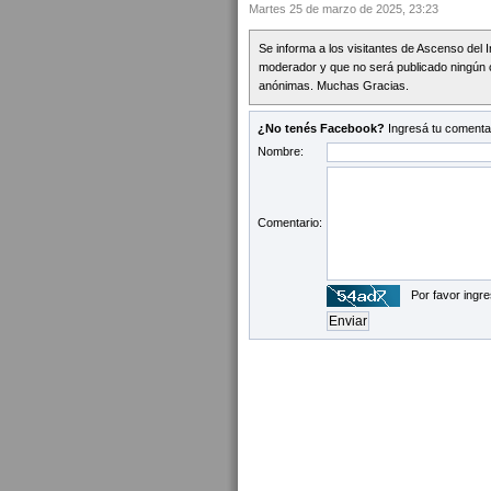
Martes 25 de marzo de 2025, 23:23
Se informa a los visitantes de Ascenso del 
moderador y que no será publicado ningún 
anónimas. Muchas Gracias.
¿No tenés Facebook?
Ingresá tu comentar
Nombre:
Comentario:
Por favor ingre