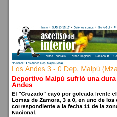
Inicio
SUB 13/15/17
Quiénes somos
Gol A Gol
Pr
Torneo Federal A
Torneo Regional
Nacional B
Co
Nacional B
Los Andes
Dep. Maipú (Mza)
Los Andes 3 - 0 Dep. Maipú (Mza
Deportivo Maipú sufrió una dura
Andes
El "Cruzado" cayó por goleada frente el
Lomas de Zamora, 3 a 0, en uno de los
correspondiente a la fecha 11 de la zon
Nacional.