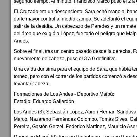
segundo tiempo. Al minuto, Francisco Marco puso el 2 a 0
El Cruzado era un desconcierto. Sara echó mano al ban
darle mayor control al medio campo. Se adelantó el equ
salir de la desidia. Un cabezazo de Paredes y un remat
del área que exigió a López, fue todo el peligro que Maip
Andes.
Sobre el final, tras un centro pasado desde la derecha, F
nuevamente de cabeza, puso el 3 a 0 definitivo.
Una caída durísima para el equipo de Sara, que había t
torneo, pero con el correr de los partidos comenzó a desd
levantar cabeza.
Formaciones de Los Andes - Deportivo Maipú:
Estadio: Eduardo Gallardón
Los Andes (3): Sebastián López, Aaron Hernan Sandoval
Marco, Nazareno Fernández Colombo, Tomás Sives, Gab
Pereira, Gastón Gerzel, Federico Martínez, Mauricio Ase
Deportivo Maipú (0): Ignacio Pietrobono, Luciano Parede