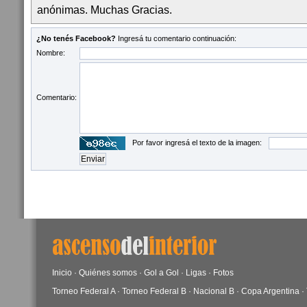
anónimas. Muchas Gracias.
¿No tenés Facebook?
Ingresá tu comentario continuación:
Nombre:
Comentario:
Por favor ingresá el texto de la imagen:
Inicio
·
Quiénes somos
·
Gol a Gol
·
Ligas
·
Fotos
Torneo Federal A
·
Torneo Federal B
·
Nacional B
·
Copa Argentina
·