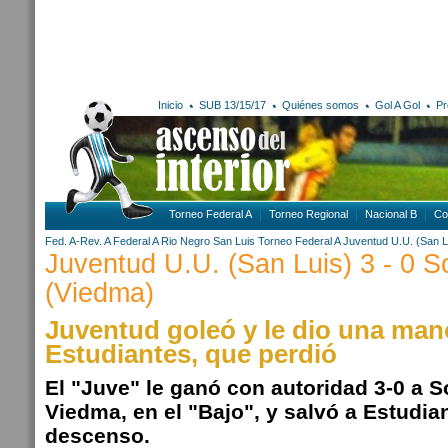
Inicio
SUB 13/15/17
Quiénes somos
Gol A Gol
Pr
Torneo Federal A
Torneo Regional
Nacional B
Co
Fed. A-Rev. A
Federal A
Rio Negro
San Luis
Torneo Federal A
Juventud U.U. (San L
Juventud U.U. (San Luis) 3 - 0 
(Viedma)
Juventud goleó y le dio una man
Estudiantes, que perdió
El "Juve" le ganó con autoridad 3-0 a 
Viedma, en el "Bajo", y salvó a Estudia
descenso.