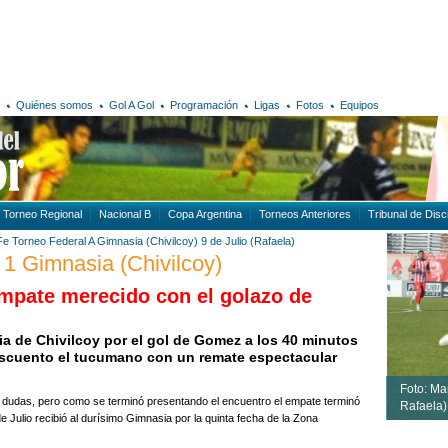
Quiénes somos
Gol A Gol
Programación
Ligas
Fotos
Equipos
Torneo Regional
Nacional B
Copa Argentina
Torneos Anteriores
Tribunal de Disci
Fe
Torneo Federal A
Gimnasia (Chivilcoy)
9 de Julio (Rafaela)
- 1 Gimnasia (Chivilcoy)
empate merecido con el golazo de
ia de Chivilcoy por el gol de Gomez a los 40 minutos
escuento el tucumano con un remate espectacular
Foto: Ma
n dudas, pero como se terminó presentando el encuentro el empate terminó
Rafaela)
e Julio recibió al durísimo Gimnasia por la quinta fecha de la Zona