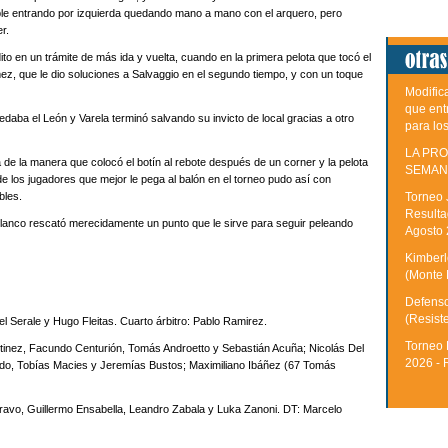
able entrando por izquierda quedando mano a mano con el arquero, pero
r.
édito en un trámite de más ida y vuelta, cuando en la primera pelota que tocó el
ómez, que le dio soluciones a Salvaggio en el segundo tiempo, y con un toque
Modific
que ent
edaba el León y Varela terminó salvando su invicto de local gracias a otro
para lo
LA PRO
 de la manera que colocó el botín al rebote después de un corner y la pelota
SEMAN
e los jugadores que mejor le pega al balón en el torneo pudo así con
bles.
Torneo 
Resulta
blanco rescató merecidamente un punto que le sirve para seguir peleando
Agosto
Kimberle
(Monte 
Defenso
(Resist
l Serale y Hugo Fleitas. Cuarto árbitro: Pablo Ramirez.
Torneo 
rtinez, Facundo Centurión, Tomás Androetto y Sebastián Acuña; Nicolás Del
2026 - 
o, Tobías Macies y Jeremías Bustos; Maximiliano Ibáñez (67 Tomás
avo, Guillermo Ensabella, Leandro Zabala y Luka Zanoni. DT: Marcelo