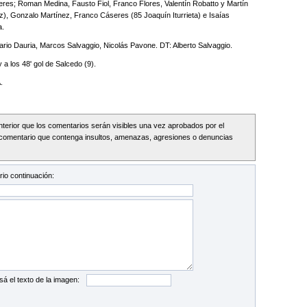
eres; Roman Medina, Fausto Fiol, Franco Flores, Valentín Robatto y Martín
ez), Gonzalo Martínez, Franco Cáseres (85 Joaquín Iturrieta) e Isaías
a.
Mario Dauria, Marcos Salvaggio, Nicolás Pavone. DT: Alberto Salvaggio.
a los 48' gol de Salcedo (9).
.
Interior que los comentarios serán visibles una vez aprobados por el
comentario que contenga insultos, amenazas, agresiones o denuncias
io continuación:
sá el texto de la imagen: