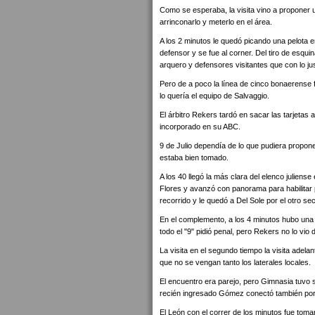
Como se esperaba, la visita vino a proponer u
arrinconarlo y meterlo en el área.
A los 2 minutos le quedó picando una pelota 
defensor y se fue al corner. Del tiro de esqu
arquero y defensores visitantes que con lo j
Pero de a poco la línea de cinco bonaerens
lo quería el equipo de Salvaggio.
El árbitro Rekers tardó en sacar las tarjetas 
incorporado en su ABC.
9 de Julio dependía de lo que pudiera propo
estaba bien tomado.
A los 40 llegó la más clara del elenco juliense
Flores y avanzó con panorama para habilitar p
recorrido y le quedó a Del Sole por el otro s
En el complemento, a los 4 minutos hubo un
todo el "9" pidió penal, pero Rekers no lo vio
La visita en el segundo tiempo la visita ade
que no se vengan tanto los laterales locales.
El encuentro era parejo, pero Gimnasia tuvo 
recién ingresado Gómez conectó también por ar
El León con el correr de los minutos fue to