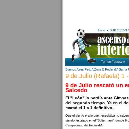
Inicio
SUB 13/15/17
Torneo Federal A
Buenos Aires
Fed. A Zona B
Federal A
Santa 
9 de Julio (Rafaela) 1 
9 de Julio rescató un 
Salcedo
El "León" lo perdía ante Gimnas
del segundo tiempo. Ya en el d
marcó el 1 a 1 definitivo.
Que el triunfo era lo que necesitaba no cabe
siendo festejado en el "Soltermam", donde 9 d
Campeonato del Federal A.