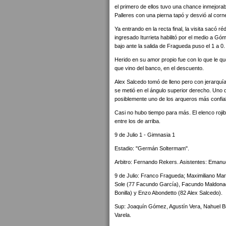
el primero de ellos tuvo una chance inmejor
Palleres con una pierna tapó y desvió al corne
Ya entrando en la recta final, la visita sacó r
ingresado Iturrieta habilitó por el medio a G
bajo ante la salida de Fragueda puso el 1 a 0.
Herido en su amor propio fue con lo que le qu
que vino del banco, en el descuento.
Alex Salcedo tomó de lleno pero con jerarquía
se metió en el ángulo superior derecho. Uno d
posiblemente uno de los arqueros más confia
Casi no hubo tiempo para más. El elenco roji
entre los de arriba.
9 de Julio 1 - Gimnasia 1
Estadio: "Germán Soltermam".
Arbitro: Fernando Rekers. Asistentes: Emanue
9 de Julio: Franco Fragueda; Maximiliano Ma
Sole (77 Facundo García), Facundo Maldonad
Bonilla) y Enzo Abondetto (82 Alex Salcedo).
Sup: Joaquín Gómez, Agustín Vera, Nahuel Br
Varela.