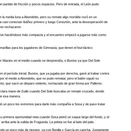
n partido de fricción y pocos espacios. Pero de entrada, el León pudo
en la media luna a Abondetto, pero su remate algo mordido rozó en un
ina casi conectan Ibáñez primero y luego Centurión, ante la desesperación de
usto rechazaron.
e fue haciéndose más compacta y el encuentro empezó a jugarse más como
amarillas para los jugadores de Gimnasia, que tienen el foul táctico
ner Macies en el medio cuando se desprendía, o Bustos ya que Del Sole
 en el período inicial. Bustos, que ya jugaba por derecha, ganó al trabar contra
or el medio a Abondetto, que no pudo rematar, pero el balón siguió su
ector, que sacó un disparo violento, rechazado de gran forma por Palleres.
a clara mano de Gallo cuando Del Sole buscaba un remate cruzado, donde
 de esa manera.
lantó un poco los extremos para darle más compañía a Sosa y de paso tratar
su primera oportunidad neta cuando Sosa peinó un saque largo del fondo, y el
riba ante la salida de Fragueda. La pelota se fue al lado del palo.
mando un poco más de riesgos, ya con Bonilla y García en cancha. Justamente