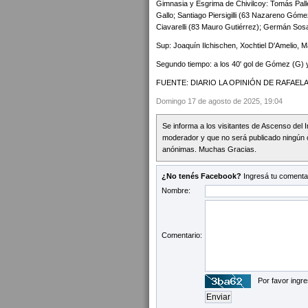
Gimnasia y Esgrima de Chivilcoy: Tomás Pall
Gallo; Santiago Piersigilli (63 Nazareno Góm
Ciavarelli (83 Mauro Gutiérrez); Germán Sos
Sup: Joaquín Ilchischen, Xochtiel D'Amelio, 
Segundo tiempo: a los 40' gol de Gómez (G) y 
FUENTE: DIARIO LA OPINIÓN DE RAFAELA
Domingo 17 de agosto de 2025, 19:04
Se informa a los visitantes de Ascenso del 
moderador y que no será publicado ningún 
anónimas. Muchas Gracias.
¿No tenés Facebook?
Ingresá tu comentar
Nombre:
Comentario:
Por favor ingre