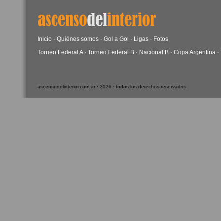
Inicio
·
Quiénes somos
·
Gol a Gol
·
Ligas
·
Fotos
Torneo Federal A
·
Torneo Federal B
·
Nacional B
·
Copa Argentina
·
ascensodelinterior.com.ar · 2026 · todos los derechos reservados