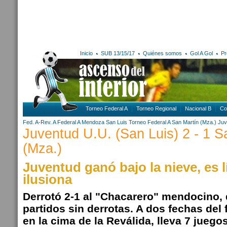
Inicio
SUB 13/15/17
Quiénes somos
Gol A Gol
Pr
Torneo Federal A
Torneo Regional
Nacional B
Co
Fed. A-Rev. A
Federal A
Mendoza
San Luis
Torneo Federal A
San Martín (Mza.)
Juv
Juventud U.U. (San Luis) 2 - 1 S
(Mza.)
Juventud ganó bajo la nieve, es l
ilusiona
Derrotó 2-1 al "Chacarero" mendocino, 
partidos sin derrotas. A dos fechas del
en la cima de la Reválida, lleva 7 juego