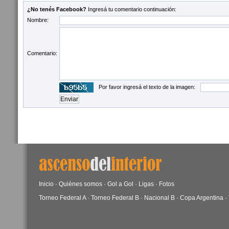
¿No tenés Facebook?
Ingresá tu comentario continuación:
Nombre:
Comentario:
Por favor ingresá el texto de la imagen:
Inicio
·
Quiénes somos
·
Gol a Gol
·
Ligas
·
Fotos
Torneo Federal A
·
Torneo Federal B
·
Nacional B
·
Copa Argentina
·