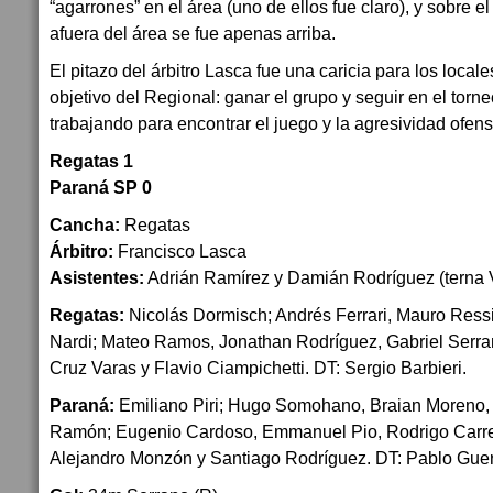
“agarrones” en el área (uno de ellos fue claro), y sobre e
afuera del área se fue apenas arriba.
El pitazo del árbitro Lasca fue una caricia para los local
objetivo del Regional: ganar el grupo y seguir en el tor
trabajando para encontrar el juego y la agresividad ofensi
Regatas 1
Paraná SP 0
Cancha:
Regatas
Árbitro:
Francisco Lasca
Asistentes:
Adrián Ramírez y Damián Rodríguez (terna V
Regatas:
Nicolás Dormisch; Andrés Ferrari, Mauro Ressi
Nardi; Mateo Ramos, Jonathan Rodríguez, Gabriel Serra
Cruz Varas y Flavio Ciampichetti. DT: Sergio Barbieri.
Paraná:
Emiliano Piri; Hugo Somohano, Braian Moreno,
Ramón; Eugenio Cardoso, Emmanuel Pio, Rodrigo Carr
Alejandro Monzón y Santiago Rodríguez. DT: Pablo Guer