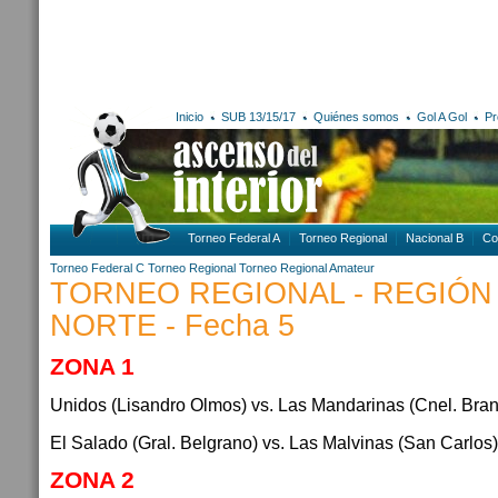
Inicio
SUB 13/15/17
Quiénes somos
Gol A Gol
Pr
Torneo Federal A
Torneo Regional
Nacional B
Co
Torneo Federal C
Torneo Regional
Torneo Regional Amateur
TORNEO REGIONAL - REGIÓN
NORTE - Fecha 5
ZONA 1
Unidos (Lisandro Olmos) vs. Las Mandarinas (Cnel. Bra
El Salado (Gral. Belgrano) vs. Las Malvinas (San Carlos)
ZONA 2