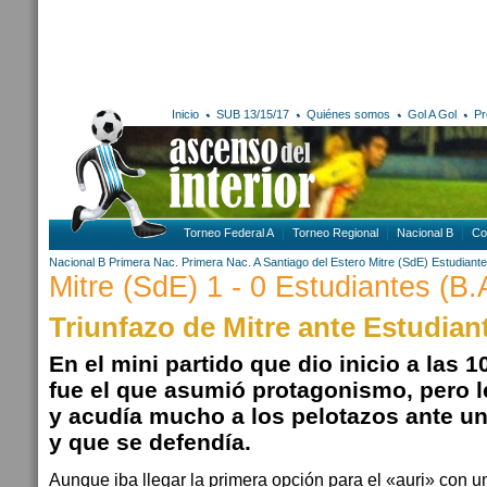
Inicio
SUB 13/15/17
Quiénes somos
Gol A Gol
Pr
Torneo Federal A
Torneo Regional
Nacional B
Co
Nacional B
Primera Nac.
Primera Nac. A
Santiago del Estero
Mitre (SdE)
Estudiante
Mitre (SdE) 1 - 0 Estudiantes (B.
Triunfazo de Mitre ante Estudiant
En el mini partido que dio inicio a las 1
fue el que asumió protagonismo, pero l
y acudía mucho a los pelotazos ante un
y que se defendía.
Aunque iba llegar la primera opción para el «auri» con 