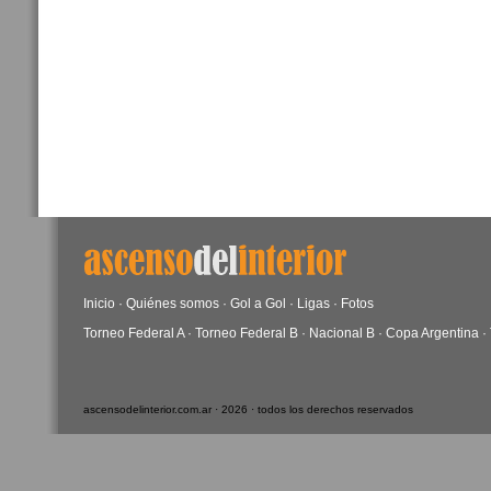
Inicio
·
Quiénes somos
·
Gol a Gol
·
Ligas
·
Fotos
Torneo Federal A
·
Torneo Federal B
·
Nacional B
·
Copa Argentina
·
ascensodelinterior.com.ar · 2026 · todos los derechos reservados