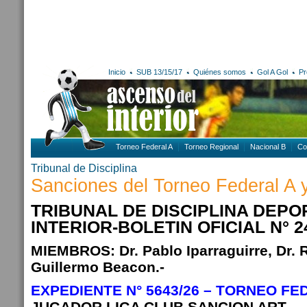
Inicio
SUB 13/15/17
Quiénes somos
Gol A Gol
Pr
Torneo Federal A
Torneo Regional
Nacional B
Co
Tribunal de Disciplina
Sanciones del Torneo Federal A y
TRIBUNAL DE DISCIPLINA DEPO
INTERIOR-BOLETIN OFICIAL N° 24
MIEMBROS: Dr. Pablo Iparraguirre, Dr. 
Guillermo Beacon.-
EXPEDIENTE N° 5643/26 – TORNEO FE
JUGADOR LIGA CLUB SANCION ART