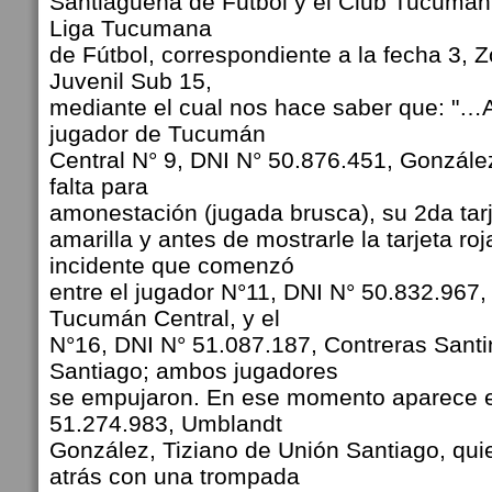
Santiagueña de Fútbol y el Club Tucumán C
Liga Tucumana
de Fútbol, correspondiente a la fecha 3, 
Juvenil Sub 15,
mediante el cual nos hace saber que: "…A 
jugador de Tucumán
Central N° 9, DNI N° 50.876.451, Gonzál
falta para
amonestación (jugada brusca), su 2da tar
amarilla y antes de mostrarle la tarjeta ro
incidente que comenzó
entre el jugador N°11, DNI N° 50.832.967
Tucumán Central, y el
N°16, DNI N° 51.087.187, Contreras Sant
Santiago; ambos jugadores
se empujaron. En ese momento aparece e
51.274.983, Umblandt
González, Tiziano de Unión Santiago, qu
atrás con una trompada