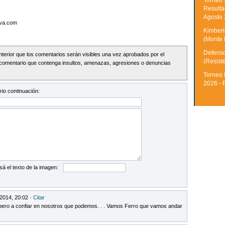
Torneo 
Resulta
Agosto
iva.com
Kimberle
(Monte 
Defenso
Interior que los comentarios serán visibles una vez aprobados por el
(Resist
comentario que contenga insultos, amenazas, agresiones o denuncias
Torneo 
2026 - 
io continuación:
sá el texto de la imagen:
2014, 20:02 ·
Citar
 pero a confiar en nosotros que podemos. . . Vamos Ferro que vamos andar