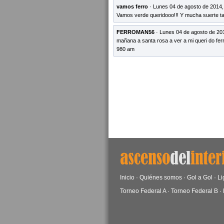
vamos ferro
· Lunes 04 de agosto de 2014,
Vamos verde queridooo!!! Y mucha suerte ta
FERROMAN56
· Lunes 04 de agosto de 20
mañana a santa rosa a ver a mi queri do ferr
980 am
Inicio
·
Quiénes somos
·
Gol a Gol
·
Li
Torneo Federal A
·
Torneo Federal B
·