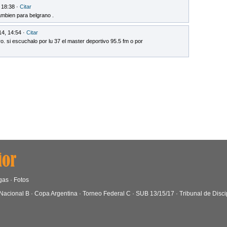
 18:38 ·
Citar
mbien para belgrano .
14, 14:54 ·
Citar
o. si escuchalo por lu 37 el master deportivo 95.5 fm o por
gas
·
Fotos
Nacional B
·
Copa Argentina
·
Torneo Federal C
·
SUB 13/15/17
·
Tribunal de Disci