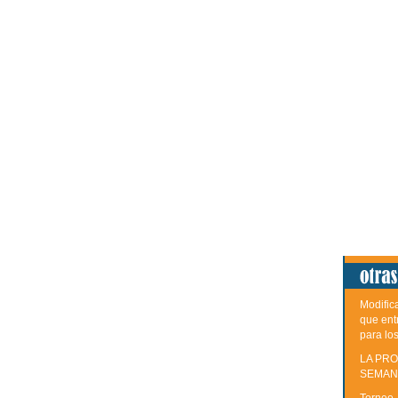
Modific
que ent
para lo
LA PRO
SEMAN