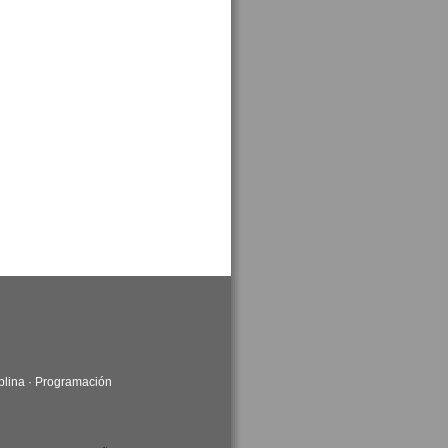
plina
·
Programación