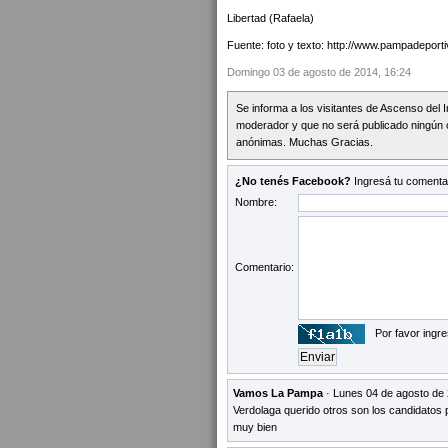
Libertad (Rafaela)
Fuente: foto y texto: http://www.pampadeport
Domingo 03 de agosto de 2014, 16:24
Se informa a los visitantes de Ascenso del 
moderador y que no será publicado ningún 
anónimas. Muchas Gracias.
¿No tenés Facebook?
Ingresá tu comentar
Nombre:
Comentario:
Por favor ingre
Vamos La Pampa
· Lunes 04 de agosto de 
Verdolaga querido otros son los candidatos
muy bien