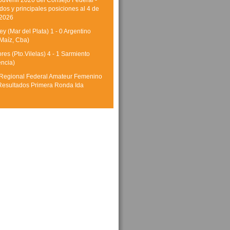
Juvenil 2026 del Consejo Federal -
dos y principales posiciones al 4 de
 2026
y (Mar del Plata) 1 - 0 Argentino
Maíz, Cba)
res (Pto.Vilelas) 4 - 1 Sarmiento
encia)
Regional Federal Amateur Femenino
Resultados Primera Ronda Ida