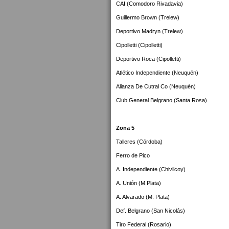
CAI (Comodoro Rivadavia)
Guillermo Brown (Trelew)
Deportivo Madryn (Trelew)
Cipolletti (Cipolletti)
Deportivo Roca (Cipolletti)
Atlético Independiente (Neuquén)
Alianza De Cutral Co (Neuquén)
Club General Belgrano (Santa Rosa)
Zona 5
Talleres (Córdoba)
Ferro de Pico
A. Independiente (Chivilcoy)
A. Unión (M.Plata)
A. Alvarado (M. Plata)
Def. Belgrano (San Nicolás)
Tiro Federal (Rosario)