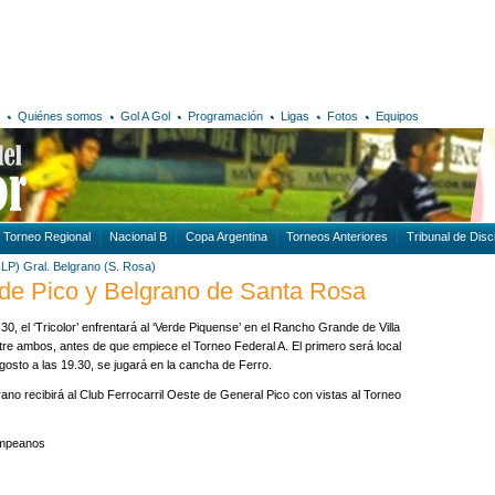
Quiénes somos
Gol A Gol
Programación
Ligas
Fotos
Equipos
Torneo Regional
Nacional B
Copa Argentina
Torneos Anteriores
Tribunal de Disci
,LP)
Gral. Belgrano (S. Rosa)
 de Pico y Belgrano de Santa Rosa
30, el ‘Tricolor’ enfrentará al ‘Verde Piquense’ en el Rancho Grande de Villa
ntre ambos, antes de que empiece el Torneo Federal A. El primero será local
gosto a las 19.30, se jugará en la cancha de Ferro.
rano recibirá al Club Ferrocarril Oeste de General Pico con vistas al Torneo
ampeanos