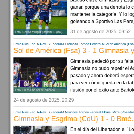
ganar, porque una derrota lo 
mantener la categoría. Y lo lo
goleando a Sportivo Las Pareja
31 de agosto de 2025, 09:52
Foto: Delfina Villagra (Deporte Digital).
Entre Rios
Fed. A-Rev. B
Federal A
Formosa
Torneo Federal A
Sol de América (Fsa
Sol de América (Fsa) 3 - 1 Gimnasia 
Gimnasia padeció por su falt
Gimnasia no pudo repetir el é
pasado y ahora deberá espera
para ver cómo queda en la ta
ilusión por el éxito ante Barto
Foto: Prensa de Sol de América.
24 de agosto de 2025, 20:29
Entre Rios
Fed. A-Rev. B
Federal A
Misiones
Torneo Federal A
Bmé. Mitre (Posada
Gimnasia y Esgrima (CdU) 1 - 0 Bmé.
En el día del Libertador, el "