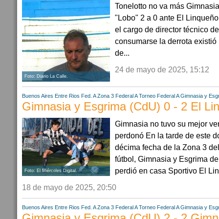
Tonelotto no va más Gimnasia.
"Lobo" 2 a 0 ante El Linqueño,
el cargo de director técnico d
consumarse la derrota existió
de...
24 de mayo de 2025, 15:12
Foto: Diario La Calle.
Buenos Aires
Entre Rios
Fed. A Zona 3
Federal A
Torneo Federal A
Gimnasia y Esg
Gimnasia y Esgrima (CdU) 0 - 2 El Lin
Gimnasia no tuvo su mejor ve
perdonó En la tarde de este 
décima fecha de la Zona 3 de
fútbol, Gimnasia y Esgrima d
perdió en casa Sportivo El Li
Foto: El Miércoles Digital.
18 de mayo de 2025, 20:50
Buenos Aires
Entre Rios
Fed. A Zona 3
Federal A
Torneo Federal A
Gimnasia y Esg
Gimnasia y Esgrima (CdU) 2 - 2 Gimna