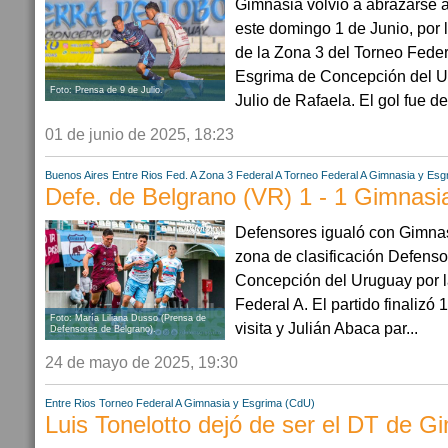
Gimnasia volvió a abrazarse a 
este domingo 1 de Junio, por
de la Zona 3 del Torneo Feder
Esgrima de Concepción del Ur
Foto: Prensa de 9 de Julio.
Julio de Rafaela. El gol fue de
01 de junio de 2025, 18:23
Buenos Aires
Entre Rios
Fed. A Zona 3
Federal A
Torneo Federal A
Gimnasia y Esg
Defe. de Belgrano (VR) 1 - 1 Gimnasi
Defensores igualó con Gimna
zona de clasificación Defenso
Concepción del Uruguay por l
Federal A. El partido finalizó 
Foto: María Liliana Dusso (Prensa de
visita y Julián Abaca par...
Defensores de Belgrano).
24 de mayo de 2025, 19:30
Entre Rios
Torneo Federal A
Gimnasia y Esgrima (CdU)
Luis Tonelotto dejó de ser el DT de G