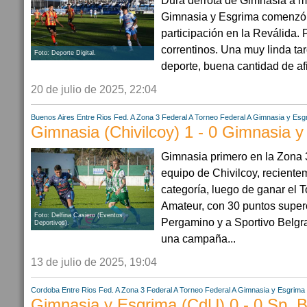
Dura derrota de Gimnasia a 
Gimnasia y Esgrima comenzó
participación en la Reválida. 
correntinos. Una muy linda tar
Foto: Deporte Digital.
deporte, buena cantidad de afi
20 de julio de 2025, 22:04
Buenos Aires
Entre Rios
Fed. A Zona 3
Federal A
Torneo Federal A
Gimnasia y Esg
Gimnasia (Chivilcoy) 1 - 0 Gimnasia 
Gimnasia primero en la Zona 
equipo de Chivilcoy, reciente
categoría, luego de ganar el 
Amateur, con 30 puntos super
Foto: Delfina Casiero (Eventos
Pergamino y a Sportivo Belgr
Deportivos).
una campaña...
13 de julio de 2025, 19:04
Cordoba
Entre Rios
Fed. A Zona 3
Federal A
Torneo Federal A
Gimnasia y Esgrima
Gimnasia y Esgrima (CdU) 0 - 0 Sp. 