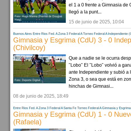
el 1 a 0 frente a Gimnasia d
llegó a la punt...
Foto: Hugo Marina (Prensa de Douglas
Haig).
15 de junio de 2025, 10:04
Buenos Aires
Entre Rios
Fed. A Zona 3
Federal A
Torneo Federal A
Independiente (C
Gimnasia y Esgrima (CdU) 3 - 0 Inde
(Chivilcoy)
Que a nadie se le ocurra despe
"Lobo" El "Lobo" volvió a gana
ante Independiente y subió a l
Zona 3, o sea que está en zon
Foto: Deporte Digital.
hinchas de Gimnasi...
08 de junio de 2025, 18:49
Entre Rios
Fed. A Zona 3
Federal A
Santa Fe
Torneo Federal A
Gimnasia y Esgrima
Gimnasia y Esgrima (CdU) 1 - 0 Nueve
(Rafaela)