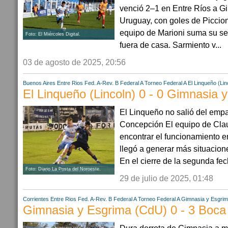
venció 2–1 en Entre Ríos a G
Uruguay, con goles de Piccion
equipo de Marioni suma su se
Foto: El Miércoles Digital.
fuera de casa. Sarmiento v...
03 de agosto de 2025, 20:56
Buenos Aires
Entre Rios
Fed. A-Rev. B
Federal A
Torneo Federal A
El Linqueño (Lin
El Linqueño (Lincoln) 0 - 0 Gimnasia 
El Linqueño no salió del emp
Concepción El equipo de Cla
encontrar el funcionamiento 
llegó a generar más situacione
En el cierre de la segunda fec
Foto: Diario La Posta del Noroeste.
29 de julio de 2025, 01:48
Corrientes
Entre Rios
Fed. A-Rev. B
Federal A
Torneo Federal A
Gimnasia y Esgri
Gimnasia y Esgrima (CdU) 0 - 3 Boca