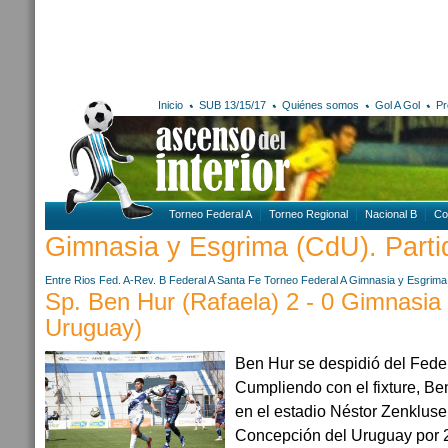
Inicio
SUB 13/15/17
Quiénes somos
Gol A Gol
Pr
Torneo Federal A
Torneo Regional
Nacional B
Co
Gimnasia y Esgrima (CdU). Partid
Entre Rios
Fed. A-Rev. B
Federal A
Santa Fe
Torneo Federal A
Gimnasia y Esgrima
Sp. Ben Hur (Rafaela) 2 - 0 Gimnasia 
Uruguay)
Ben Hur se despidió del Feder
Cumpliendo con el fixture, Be
en el estadio Néstor Zenklus
Concepción del Uruguay por 2