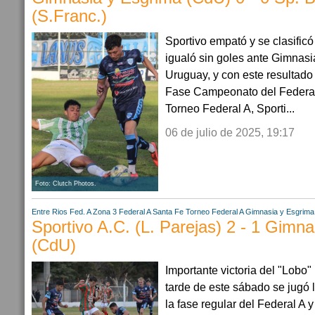
(S.Franc.)
Sportivo empató y se clasific
igualó sin goles ante Gimnas
Uruguay, y con este resultado 
Fase Campeonato del Federal 
Torneo Federal A, Sporti...
06 de julio de 2025, 19:17
Foto: Clutch Photos.
Entre Rios
Fed. A Zona 3
Federal A
Santa Fe
Torneo Federal A
Gimnasia y Esgrima
Sportivo A.C. (L. Parejas) 2 - 1 Gimn
(CdU)
Importante victoria del "Lobo"
tarde de este sábado se jugó 
la fase regular del Federal A y 