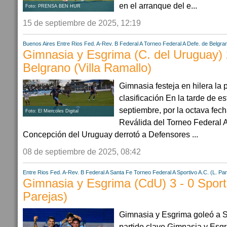
en el arranque del e...
Foto: PRENSA BEN HUR
15 de septiembre de 2025, 12:19
Buenos Aires
Entre Rios
Fed. A-Rev. B
Federal A
Torneo Federal A
Defe. de Belgra
Gimnasia y Esgrima (C. del Uruguay) 2
Belgrano (Villa Ramallo)
Gimnasia festeja en hilera la
clasificación En la tarde de e
septiembre, por la octava fech
Foto: El Miercoles Digital
Reválida del Torneo Federal A
Concepción del Uruguay derrotó a Defensores ...
08 de septiembre de 2025, 08:42
Entre Rios
Fed. A-Rev. B
Federal A
Santa Fe
Torneo Federal A
Sportivo A.C. (L. Pa
Gimnasia y Esgrima (CdU) 3 - 0 Sporti
Parejas)
Gimnasia y Esgrima goleó a S
partido clave Gimnasia y Esg