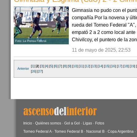
Gimnasia no pudo con el punte
compañía Por la novena y últi
rueda del Torneo Federal "A"
empató 2 a 2 como local ante
Chivilcoy, el puntero de la zona
Foto: La Prensa Federal.
11 de mayo de 2025, 22:53
[
1
] [
2
] [
3
] [
4
] [
5
] [
6
] [
7
] [
8
] [
9
] [
10
] [
11
] [
12
] [
13
] [
14
] [
15
] [
16
] [
17
] [
18
] [
19
] [
Anterior
[
26
] [
27
]
Inicio
·
Quiénes somos
·
Gol a Gol
·
Ligas
·
Fotos
Torneo Federal A
·
Torneo Federal B
·
Nacional B
·
Copa Argentina
·