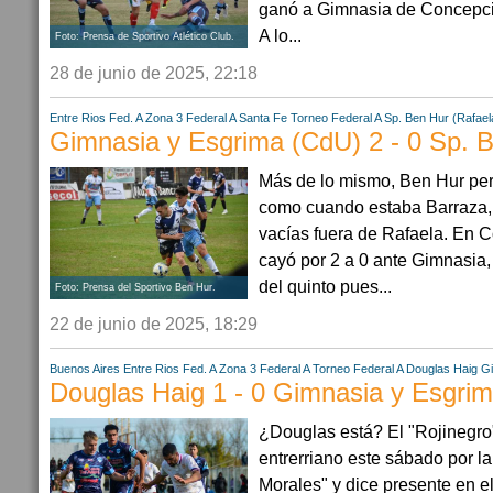
ganó a Gimnasia de Concepció
A lo...
Foto: Prensa de Sportivo Atlético Club.
28 de junio de 2025, 22:18
Entre Rios
Fed. A Zona 3
Federal A
Santa Fe
Torneo Federal A
Sp. Ben Hur (Rafael
Gimnasia y Esgrima (CdU) 2 - 0 Sp. B
Más de lo mismo, Ben Hur perd
como cuando estaba Barraza, 
vacías fuera de Rafaela. En 
cayó por 2 a 0 ante Gimnasia,
del quinto pues...
Foto: Prensa del Sportivo Ben Hur.
22 de junio de 2025, 18:29
Buenos Aires
Entre Rios
Fed. A Zona 3
Federal A
Torneo Federal A
Douglas Haig
Gi
Douglas Haig 1 - 0 Gimnasia y Esgri
¿Douglas está? El "Rojinegro
entrerriano este sábado por la
Morales" y dice presente en 