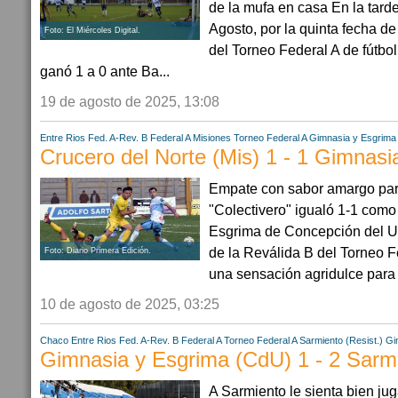
de la mufa en casa En la tard
Agosto, por la quinta fecha d
Foto: El Miércoles Digital.
del Torneo Federal A de fútbol
ganó 1 a 0 ante Ba...
19 de agosto de 2025, 13:08
Entre Rios
Fed. A-Rev. B
Federal A
Misiones
Torneo Federal A
Gimnasia y Esgrima
Crucero del Norte (Mis) 1 - 1 Gimnas
Empate con sabor amargo para
"Colectivero" igualó 1-1 como
Esgrima de Concepción del Ur
de la Reválida B del Torneo F
Foto: Diario Primera Edición.
una sensación agridulce para e
10 de agosto de 2025, 03:25
Chaco
Entre Rios
Fed. A-Rev. B
Federal A
Torneo Federal A
Sarmiento (Resist.)
Gi
Gimnasia y Esgrima (CdU) 1 - 2 Sarmi
A Sarmiento le sienta bien jug