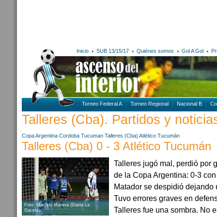
Inicio
SUB 13/15/17
Quiénes somos
Gol A Gol
Pr
Torneo Federal A
Torneo Regional
Nacional B
Co
Talleres (Cba). Partidos y noticia
Copa Argentina
Cordoba
Tucuman
Talleres (Cba)
Atlético Tucumán
Talleres (Cba) 0 - 3 Atlético Tucumán
Talleres jugó mal, perdió por
de la Copa Argentina: 0-3 con
Matador se despidió dejando
Tuvo errores graves en defens
Foto: Marcelo Manera (Diario La
Talleres fue una sombra. No es
Gaceta).