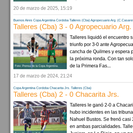
20 de marzo de 2025, 15:19
Buenos Aires
Copa Argentina
Cordoba
Talleres (Cba)
Agropecuario Arg. (C.Casare
Talleres (Cba) 3 - 0 Agropecuario Arg
Talleres liquidó el encuentro so
triunfo por 3-0 ante Agropecu
cancha de Quilmes y espera 
la próxima ronda. Con tan sol
de la Primera Fas...
Foto: Prensa de la Copa Argentina.
17 de marzo de 2024, 21:24
Copa Argentina
Cordoba
Chacarita Jrs.
Talleres (Cba)
Talleres (Cba) 2 - 0 Chacarita Jrs.
Talleres le ganó 2-0 a Chacari
hubo incidentes en las tribu
Nahuel Bustos. Se frenó casi
en ambas parcialidades. Talle