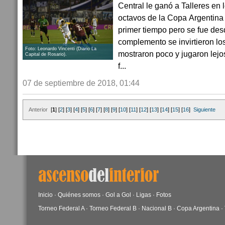
Central le ganó a Talleres en
octavos de la Copa Argentina 
primer tiempo pero se fue des
complemento se invirtieron lo
Foto: Leonardo Vincenti (Diario La
mostraron poco y jugaron lejos
Capital de Rosario).
f...
07 de septiembre de 2018, 01:44
Anterior
[
1
] [
2
] [
3
] [
4
] [
5
] [
6
] [
7
] [
8
] [
9
] [
10
] [
11
] [
12
] [
13
] [
14
] [
15
] [
16
]
Siguiente
Inicio
·
Quiénes somos
·
Gol a Gol
·
Ligas
·
Fotos
Torneo Federal A
·
Torneo Federal B
·
Nacional B
·
Copa Argentina
·