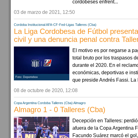
cordobeses enfrent...
03 de marzo de 2021, 12:50
Cordoba
Institucional AFA-CF-Fed-Ligas
Talleres (Cba)
La Liga Cordobesa de Fútbol presen
civil y una denuncia penal contra Talle
El motivo es por negarse a pag
total bruto por los traspasos d
durante el 2020. En el reclam
económicas, deportivas e insti
Foto: Deportebox
que preside Andrés Fassi. La L
08 de octubre de 2020, 12:08
Copa Argentina
Cordoba
Talleres (Cba)
Almagro
Almagro 1 - 0 Talleres (Cba)
Decepción en Talleres: perdi
afuera de la Copa Argentina F
Facundo Suárez marcó el gol, 