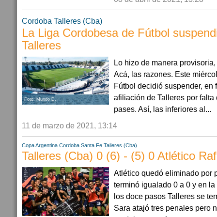
Cordoba
Talleres (Cba)
La Liga Cordobesa de Fútbol suspendió
Talleres
Lo hizo de manera provisoria,
Acá, las razones. Este miérco
Fútbol decidió suspender, en f
afiliación de Talleres por fal
Foto: Mundo D.
pases. Así, las inferiores al...
11 de marzo de 2021, 13:14
Copa Argentina
Cordoba
Santa Fe
Talleres (Cba)
Talleres (Cba) 0 (6) - (5) 0 Atlético Ra
Atlético quedó eliminado por 
terminó igualado 0 a 0 y en l
los doce pasos Talleres se te
Sara atajó tres penales pero n