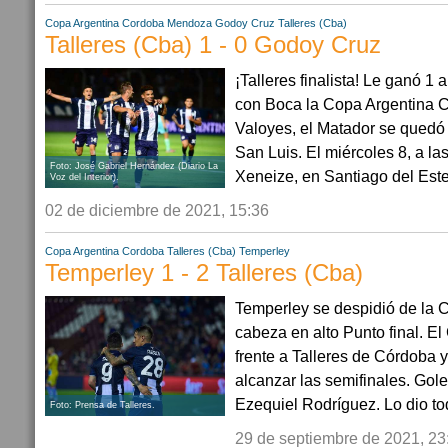
Copa Argentina
Cordoba
Mendoza
Godoy Cruz
Talleres (Cba)
Talleres (Cba) 1 - 0 Godoy Cruz
¡Talleres finalista! Le ganó 1 
con Boca la Copa Argentina 
Valoyes, el Matador se quedó 
San Luis. El miércoles 8, a las
Foto: José Gabriel Hernández (Diario La
Xeneize, en Santiago del Ester
Voz del Interior).
02 de diciembre de 2021, 15:36
Copa Argentina
Cordoba
Talleres (Cba)
Temperley
Temperley 1 - 2 Talleres (Cba)
Temperley se despidió de la 
cabeza en alto Punto final. El
frente a Talleres de Córdoba y
alcanzar las semifinales. Gol
Ezequiel Rodríguez. Lo dio tod
Foto: Prensa de Talleres.
29 de septiembre de 2021, 23