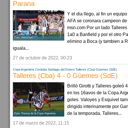
Parana
Y el dia llego, al fin un equip
AFA se coronara campeon de l
msn.com Por un lado Talleres
1a0 a Banfield y por el otro 
Foto: msn.com
elimino a Boca (y tambien a R
iguala...
27 de octubre de 2022, 00:23
Copa Argentina
Cordoba
Santiago del Estero
Talleres (Cba)
Güemes (SdE)
Talleres (Cba) 4 - 0 Güemes (SdE)
Brilló Girotti y Talleres gole
en los 16avos de la Copa Arge
goles. Valoyes y Esquivel tam
dirigido interinamente por Gand
de la temporada. Talleres...
Foto: Prensa de la Copa Argentina.
17 de marzo de 2022, 11:15