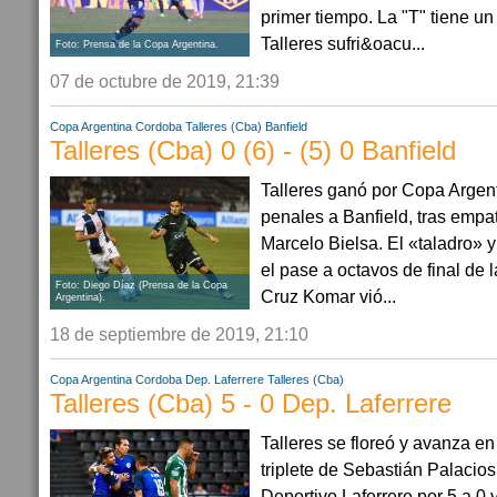
primer tiempo. La "T" tiene u
Talleres sufri&oacu...
Foto: Prensa de la Copa Argentina.
07 de octubre de 2019, 21:39
Copa Argentina
Cordoba
Talleres (Cba)
Banfield
Talleres (Cba) 0 (6) - (5) 0 Banfield
Talleres ganó por Copa Argen
penales a Banfield, tras empat
Marcelo Bielsa. El «taladro» y
el pase a octavos de final de 
Foto: Diego Díaz (Prensa de la Copa
Cruz Komar vió...
Argentina).
18 de septiembre de 2019, 21:10
Copa Argentina
Cordoba
Dep. Laferrere
Talleres (Cba)
Talleres (Cba) 5 - 0 Dep. Laferrere
Talleres se floreó y avanza e
triplete de Sebastián Palacios
Deportivo Laferrere por 5 a 0 