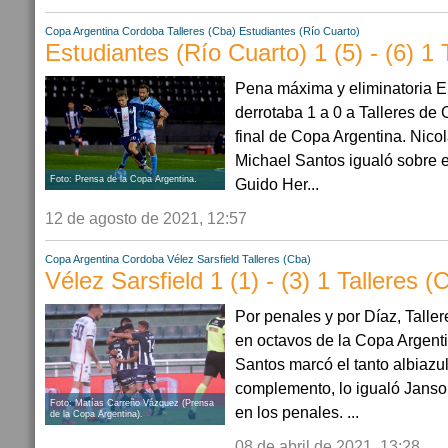
Copa Argentina
Cordoba
Talleres (Cba)
Estudiantes (Río Cuarto)
Estudiantes (Río Cuarto) 1 (5) - (6) 1 
Pena máxima y eliminatoria El
derrotaba 1 a 0 a Talleres de
final de Copa Argentina. Nico
Michael Santos igualó sobre el
Foto: Prensa de la Copa Argentina.
Guido Her...
12 de agosto de 2021, 12:57
Copa Argentina
Cordoba
Vélez Sarsfield
Talleres (Cba)
Vélez Sarsfield 1 (1) - (3) 1 Talleres (
Por penales y por Díaz, Taller
en octavos de la Copa Argent
Santos marcó el tanto albiazul
complemento, lo igualó Janson
Foto: Matías Carreño Vázquez (Prensa
en los penales. ...
de la Copa Argentina).
08 de abril de 2021, 13:28