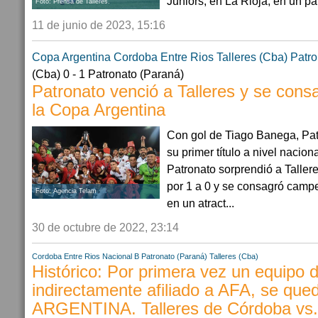
Juniors, en La Rioja, en un part
Foto: Prensa de Talleres.
11 de junio de 2023, 15:16
Copa Argentina
Cordoba
Entre Rios
Talleres (Cba)
Patro
(Cba) 0 - 1 Patronato (Paraná)
Patronato venció a Talleres y se con
la Copa Argentina
Con gol de Tiago Banega, Pat
su primer título a nivel nacio
Patronato sorprendió a Taller
por 1 a 0 y se consagró camp
Foto: Agencia Telam
en un atract...
30 de octubre de 2022, 23:14
Cordoba
Entre Rios
Nacional B
Patronato (Paraná)
Talleres (Cba)
Histórico: Por primera vez un equipo de
indirectamente afiliado a AFA, se qu
ARGENTINA. Talleres de Córdoba vs.