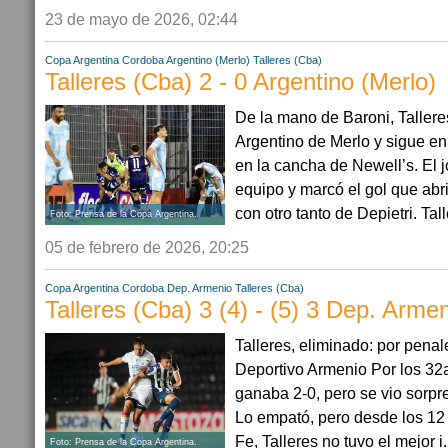
23 de mayo de 2026, 02:44
Copa Argentina
Cordoba
Argentino (Merlo)
Talleres (Cba)
Talleres (Cba) 2 - 0 Argentino (Merlo)
De la mano de Baroni, Tallere
Argentino de Merlo y sigue e
en la cancha de Newell’s. El j
equipo y marcó el gol que abri
con otro tanto de Depietri. Tall
Foto: Prensa de la Copa Argentina.
05 de febrero de 2026, 20:25
Copa Argentina
Cordoba
Dep. Armenio
Talleres (Cba)
Talleres (Cba) 3 (4) - (5) 3 Dep. Arme
Talleres, eliminado: por pena
Deportivo Armenio Por los 32av
ganaba 2-0, pero se vio sorpr
Lo empató, pero desde los 12
Fe, Talleres no tuvo el mejor i.
Foto: Prensa de la Copa Argentina.