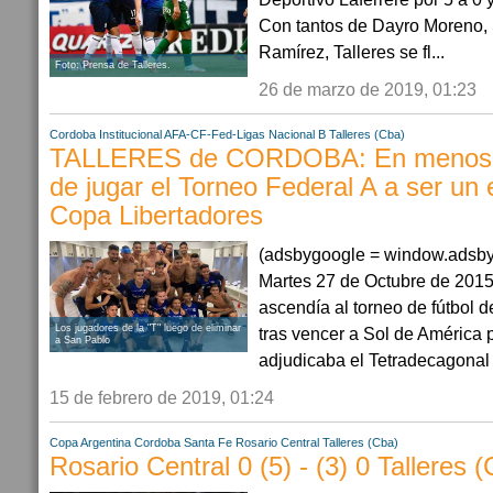
Con tantos de Dayro Moreno, 
Ramírez, Talleres se fl...
Foto: Prensa de Talleres.
26 de marzo de 2019, 01:23
Cordoba
Institucional AFA-CF-Fed-Ligas
Nacional B
Talleres (Cba)
TALLERES de CORDOBA: En menos d
de jugar el Torneo Federal A a ser un 
Copa Libertadores
(adsbygoogle = window.adsbygo
Martes 27 de Octubre de 2015
ascendía al torneo de fútbol 
Los jugadores de la "T" luego de eliminar
tras vencer a Sol de América 
a San Pablo
adjudicaba el Tetradecagonal 
15 de febrero de 2019, 01:24
Copa Argentina
Cordoba
Santa Fe
Rosario Central
Talleres (Cba)
Rosario Central 0 (5) - (3) 0 Talleres 