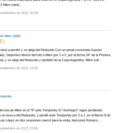
 Mitre volvió...
septiembre de 2022, 00:09
rón
Mitre (SdE)
dE)
volvió a perder y se aleja del Reducido Con un penal convertido Gastón
ez, Deportivo Morón derrotó a Mitre por 1 a 0, por la fecha 34° de la Primera
al, y se aleja del Reducido y también de la Copa Argentina. Mitre sufr...
septiembre de 2022, 23:55
emperley
errota de Mitre en el "8" ante Temperley El "Aurinegro" sigue perdiendo
o en busca del Reducido, y perdió ante Temperley por 2 a 1, en el Barrio 8 de
 Luis López en dos ocasiones marcó para la visita, descontó Romero. ...
septiembre de 2022, 23:59