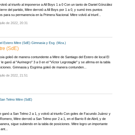
volvió al triunfo al imponerse a All Boys 1 a 0 Con un tanto de Daniel Gónzález
cierre del partido, Mitre derrotó a All Boys por 1 a 0, y sumó tres puntos
os para su permanencia en la Primera Nacional. Mitre volvió al triunf...
julio de 2022, 20:31
el Estero
Mitre (SdE)
Gimnasia y Esg. (Mza.)
tre (SdE)
ia goleó de manera contundente a Mitre de Santiago del Estero de local El
 le ganó al "Aurinegro" 3 a 0 en el "Víctor Legrotaglie" y se afirma en la tabla
iciones. Gimnasia y Esgrima goleó de manera contunden...
julio de 2022, 21:51
San Telmo
Mitre (SdE)
le ganó a San Telmo 2 a 1, y volvió al triunfo Con goles de Facundo Juárez y
Romero, Mitre derrotó a San Telmo por 2 a 1, en el Barrio 8 de Abril, y de
anera, sigue subiendo en la tabla de posiciones. Mitre logro un importante
 ant...