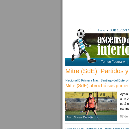
Inicio
SUB 13/15/17
Torneo Federal A
Mitre (SdE). Partidos y
Nacional B
Primera Nac.
Santiago del Estero
Mitre (SdE) abrochó sus primer
Ayala 
a un 2
está r
campa
07 de 
Foto: Somos Deporte.