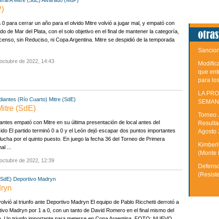
ral A
Mitre (SdE)
Alvarado (MdP)
P)
 0 para cerrar un año para el olvido Mitre volvió a jugar mal, y empató con
do de Mar del Plata, con el solo objetivo en el final de mantener la categoría,
censo, sin Reduciso, ni Copa Argentina. Mitre se despidió de la temporada
Sancion
octubre de 2022, 14:43
Modific
que ent
para lo
LA PRO
diantes (Río Cuarto)
Mitre (SdE)
SEMAN
Mitre (SdE)
Torneo 
antes empató con Mitre en su última presentación de local antes del
Resulta
do El partido terminó 0 a 0 y el León dejó escapar dos puntos importantes
Agosto
lucha por el quinto puesto. En juego la fecha 36 del Torneo de Primera
Kimberle
al ...
(Monte 
octubre de 2022, 12:39
Defenso
(Resist
(SdE)
Deportivo Madryn
dryn
volvió al triunfo ante Deportivo Madryn El equipo de Pablo Ricchetti derrotó a
ivo Madryn por 1 a 0, con un tanto de David Romero en el final mismo del
do. Un triunfo importante para meterse en Copa Argentina. FOTO: NUEVO