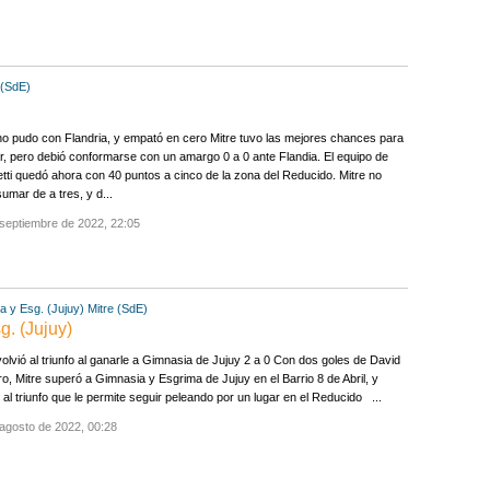
 (SdE)
no pudo con Flandria, y empató en cero Mitre tuvo las mejores chances para
, pero debió conformarse con un amargo 0 a 0 ante Flandia. El equipo de
tti quedó ahora con 40 puntos a cinco de la zona del Reducido. Mitre no
umar de a tres, y d...
septiembre de 2022, 22:05
a y Esg. (Jujuy)
Mitre (SdE)
g. (Jujuy)
volvió al triunfo al ganarle a Gimnasia de Jujuy 2 a 0 Con dos goles de David
, Mitre superó a Gimnasia y Esgrima de Jujuy en el Barrio 8 de Abril, y
ó al triunfo que le permite seguir peleando por un lugar en el Reducido ...
agosto de 2022, 00:28