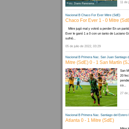
11 de 
Foto: Diario Panorama.
Nacional B
Chaco For Ever
Mitre (SdE)
Chaco For Ever 1 - 0 Mitre (Sd
Mitre jugó mal y volvió a perder En un parti
Ever le ganó 1 a 0 con un tanto de Luciano Gi
sufrió...
05 de julio de 2022, 03:29
Nacional B
Primera Nac.
San Juan
Santiago d
Mitre (SdE) 0 - 1 San Martín (S
San Ma
20 fec
pendie
co...
27 de 
Nacional B
Primera Nac.
Santiago del Estero
Atlanta 0 - 1 Mitre (SdE)
Mitre 