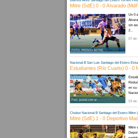
Buenos Aires
Santiago del Estero
Torneo Fede
Mitre (SdE) 0 - 0 Alvarado (Md
Un 0 a
Alvara
sin as
2...
07 de 
FOTO: PRENSA MITRE
Nacional B
San Luis
Santiago del Estero
Estu
Estudiantes (Río Cuarto) 0 - 0 
Estudi
Reduci
en su 
Nacion
Foto: puntal.com.ar
03 de 
Chubut
Nacional B
Santiago del Estero
Mitre 
Mitre (SdE) 1 - 0 Deportivo Ma
Mitre 
Deport
parti