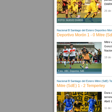
DIARIO
26 de 
FOTO: NUEVO DIARIO
Nacional B
Santiago del Estero
Deportivo Mo
Deportivo Morón 1 - 0 Mitre (S
Mitre 
Gonzál
Nacion
18 de 
Foto: ABC Deportes SdE
Nacional B
Santiago del Estero
Mitre (SdE)
T
Mitre (SdE) 1 - 2 Temperley
Dura d
terren
Abril:
11 de 