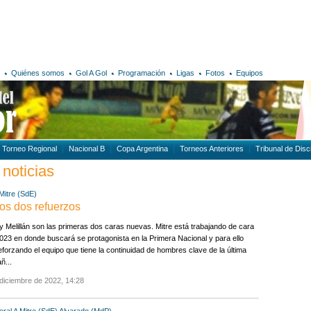
Quiénes somos
Gol A Gol
Programación
Ligas
Fotos
Equipos
Torneo Regional
Nacional B
Copa Argentina
Torneos Anteriores
Tribunal de Disci
 noticias
Mitre (SdE)
os dos refuerzos
y Melillán son las primeras dos caras nuevas. Mitre está trabajando de cara
023 en donde buscará se protagonista en la Primera Nacional y para ello
eforzando el equipo que tiene la continuidad de hombres clave de la última
ñ...
diciembre de 2022, 14:28