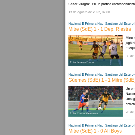
César Villagra". En un partido correspondient
13 de agosto de 2022, 07:00
Nacional B
Primera Nac.
Santiago del Estero
Mitre (SdE) 1 - 1 Dep. Riestra
Mitre 
jugó b
El equ
06 de 
Foto: Nuevo Diario.
Nacional B
Primera Nac.
Santiago del Estero
Güemes (SdE) 1 - 1 Mitre (SdE
Un emp
Nacion
Una ig
entret
28 de 
Foto: Diario Panorama.
Nacional B
Primera Nac.
Santiago del Estero
Mitre (SdE) 1 - 0 All Boys