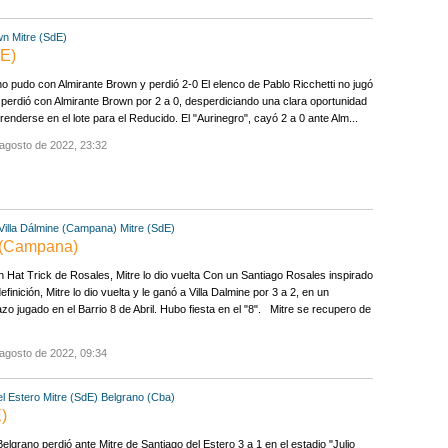
wn
Mitre (SdE)
dE)
no pudo con Almirante Brown y perdió 2-0 El elenco de Pablo Ricchetti no jugó
 perdió con Almirante Brown por 2 a 0, desperdiciando una clara oportunidad
renderse en el lote para el Reducido. El "Aurinegro", cayó 2 a 0 ante Alm...
agosto de 2022, 23:32
Villa Dálmine (Campana)
Mitre (SdE)
e (Campana)
 Hat Trick de Rosales, Mitre lo dio vuelta Con un Santiago Rosales inspirado
definición, Mitre lo dio vuelta y le ganó a Villa Dalmine por 3 a 2, en un
azo jugado en el Barrio 8 de Abril. Hubo fiesta en el "8". Mitre se recupero de
agosto de 2022, 09:34
el Estero
Mitre (SdE)
Belgrano (Cba)
)
Belgrano perdió ante Mitre de Santiago del Estero 3 a 1 en el estadio "Julio