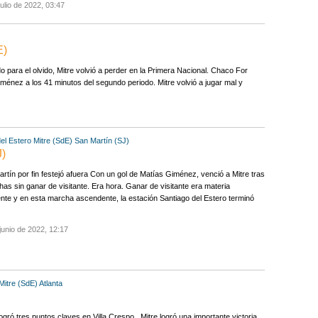
julio de 2022, 03:47
E)
do para el olvido, Mitre volvió a perder en la Primera Nacional. Chaco For
ménez a los 41 minutos del segundo periodo. Mitre volvió a jugar mal y
el Estero
Mitre (SdE)
San Martín (SJ)
J)
rtín por fin festejó afuera Con un gol de Matías Giménez, venció a Mitre tras
has sin ganar de visitante. Era hora. Ganar de visitante era materia
nte y en esta marcha ascendente, la estación Santiago del Estero terminó
junio de 2022, 12:17
Mitre (SdE)
Atlanta
logró tres puntos claves en Villa Crespo Mitre logró una importante victoria