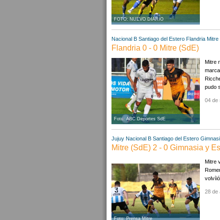
FOTO: NUEVO DIARIO
Nacional B
Santiago del Estero
Flandria
Mitre
Flandria 0 - 0 Mitre (SdE)
Mitre 
marcar
Ricche
pudo s
04 de 
Foto: ABC Deportes SdE
Jujuy
Nacional B
Santiago del Estero
Gimnasi
Mitre (SdE) 2 - 0 Gimnasia y Es
Mitre 
Romero
volvíi
28 de 
Foto: Prensa Mitre