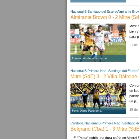
Nacional B
Santiago del Estero
Almirante Bro
Almirante Brown 0 - 2 Mitre (S
Mitre 
bien y
para p
21 de 
Fuente: abcdeporte.com.ar
Nacional B
Primera Nac.
Santiago del Estero
Mitre (SdE) 3 - 2 Villa Dálmin
Con un
en la 
partid
un p...
15 de 
Foto: Diario Panorama.
Cordoba
Nacional B
Primera Nac.
Santiago d
Belgrano (Cba) 1 - 3 Mitre (SdE
El "Pirata" sufrió una dura caída en Alberdi 