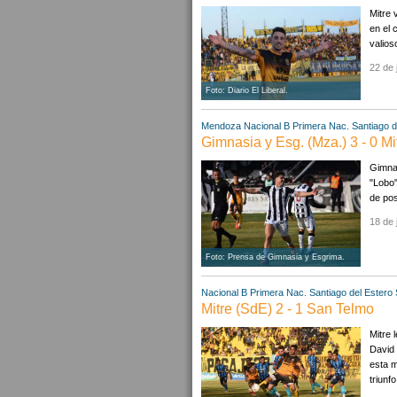
Mitre 
en el 
valios
22 de 
Foto: Diario El Liberal.
Mendoza
Nacional B
Primera Nac.
Santiago d
Gimnasia y Esg. (Mza.) 3 - 0 Mi
Gimnas
"Lobo"
de pos
18 de 
Foto: Prensa de Gimnasia y Esgrima.
Nacional B
Primera Nac.
Santiago del Estero
Mitre (SdE) 2 - 1 San Telmo
Mitre 
David 
esta m
triunfo