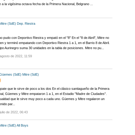
e a la vigésima octava fecha de la Primera Nacional, Belgrano ...
Mitre (SdE)
Dep. Riestra
no pudo con Deportivo Riestra y empató en el "8" En el "8 de Abril", Mitre no
ien y terminó empatando con Deportivo Riestra 1 a 1, en el Barrio 8 de Abril.
ipo Aurinegro suma 30 unidades en la tabla de posiciones. Mitre no pu...
agosto de 2022, 11:59
Güemes (SdE)
Mitre (SdE)
)
ate que le sirve de poco a los dos En el clásico santiagueño de la Primera
al, Gúemes y Mitre empataron 1 a 1, en el Estadio "Madre de Ciudades".
ualdad que le sirve muy poco a cada uno. Güemes y Mitre regalaron un
enido par...
julio de 2022, 06:43
Mitre (SdE)
All Boys