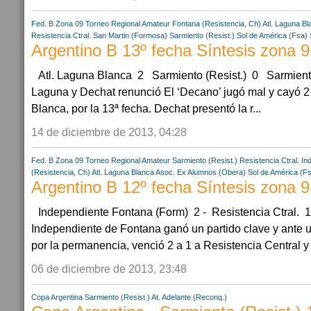
Fed. B Zona 09
Torneo Regional Amateur
Fontana (Resistencia, Ch)
Atl. Laguna Bl
Resistencia Ctral.
San Martin (Formosa)
Sarmiento (Resist.)
Sol de América (Fsa)
Argentino B 13º fecha Síntesis zona 9
Atl. Laguna Blanca 2 Sarmiento (Resist.) 0 Sarmiento
Laguna y Dechat renunció El ‘Decano’ jugó mal y cayó 2 
Blanca, por la 13ª fecha. Dechat presentó la r...
14 de diciembre de 2013, 04:28
Fed. B Zona 09
Torneo Regional Amateur
Sarmiento (Resist.)
Resistencia Ctral.
In
(Resistencia, Ch)
Atl. Laguna Blanca
Asoc. Ex Alumnos (Obera)
Sol de América (F
Argentino B 12º fecha Síntesis zona 9
Independiente Fontana (Form) 2 - Resistencia Ctral. 
Independiente de Fontana ganó un partido clave y ante un
por la permanencia, venció 2 a 1 a Resistencia Central y s
06 de diciembre de 2013, 23:48
Copa Argentina
Sarmiento (Resist.)
At. Adelante (Reconq.)