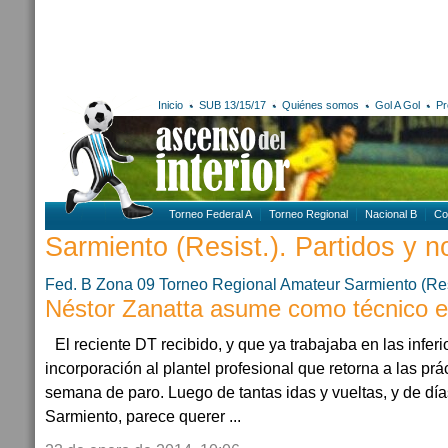
Inicio
SUB 13/15/17
Quiénes somos
Gol A Gol
Pr
Torneo Federal A
Torneo Regional
Nacional B
Co
Sarmiento (Resist.). Partidos y no
Fed. B Zona 09
Torneo Regional Amateur
Sarmiento (Res
Néstor Zanatta asume como técnico 
El reciente DT recibido, y que ya trabajaba en las inferi
incorporación al plantel profesional que retorna a las pr
semana de paro. Luego de tantas idas y vueltas, y de d
Sarmiento, parece querer ...