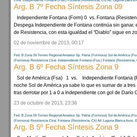
Ctral.
Independiente Fontana (Fsa.)
Fontana (Resistencia, Ch)
Atl. Laguna Blanca
Arg. B 7º Fecha Síntesis Zona 09
Independiente Fontana (Form) 0 vs. Fontana (Resistenc
Despega Independiente de Fontana continúa sin ganar, 
de Resistencia, con esta igualdad el “Diablo” sigue en zo
02 de noviembre de 2013, 00:17
Fed. B Zona 09
Torneo Regional Amateur
Sp. Patria (Formosa)
Sol de América (Fs
(Formosa)
Resistencia Ctral.
Independiente Fontana (Fsa.)
Fontana (Resistencia,
Arg. B 6º Fecha Síntesis Zona 9
Sol de América (Fsa) 1 vs. Independiente Fontana (F
noche Sol de América ya sabe lo que es sumar de a tres 
tras derrotar por 1 a 0 a Independiente con gol de Darío G
23 de octubre de 2013, 23:36
Fed. B Zona 09
Torneo Regional Amateur
Sp. Patria (Formosa)
Sol de América (Fs
(Formosa)
Resistencia Ctral.
Fontana (Resistencia, Ch)
Atl. Laguna Blanca
Asoc. 
Arg. B 5º Fecha Síntesis Zona 9