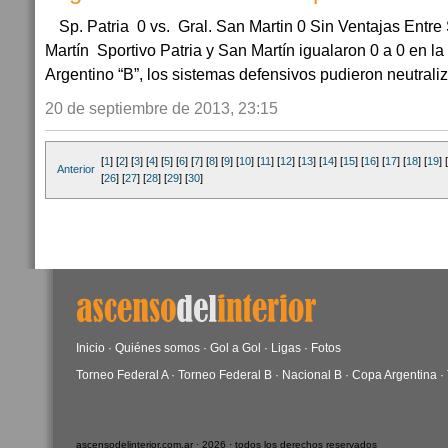
Sp. Patria 0 vs. Gral. San Martin 0 Sin Ventajas Entre
Martín Sportivo Patria y San Martín igualaron 0 a 0 en la
Argentino “B”, los sistemas defensivos pudieron neutraliza
20 de septiembre de 2013, 23:15
[
1
] [
2
] [
3
] [
4
] [
5
] [
6
] [
7
] [
8
] [
9
] [
10
] [
11
] [
12
] [
13
] [
14
] [
15
] [
16
] [
17
] [
18
] [
19
] [
Anterior
[
26
] [
27
] [
28
] [
29
] [
30
]
Inicio
·
Quiénes somos
·
Gol a Gol
·
Ligas
·
Fotos
Torneo Federal A
·
Torneo Federal B
·
Nacional B
·
Copa Argentina
·
ascensodelinterior.com.ar · 2026 · todos los derechos reservados