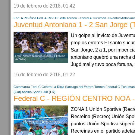
19 de febrero de 2018, 01:42
Fed. A Reválida
Fed. A-Rev. D
Salta
Torneo Federal A
Tucuman
Juventud Antonian
Juventud Antoniana 1 - 2 San Jorge (
Un golpe al invicto de Juvent
propios errores El santo sucu
San Jorge, 2 a 1, por impericia
antoniano quebró una racha de
Foto: Andrés Mansilla (Diario El Tribuno
de Salta).
Jugó mal y tuvo poca fortuna, 
16 de febrero de 2018, 01:22
Catamarca
Fed. C Centro
La Rioja
Santiago del Estero
Torneo Federal C
Tucuman
(Cat)
Andino Sport Club (LR)
Federal C - REGIÓN CENTRO NOA -
ZONA 1 Unión Sportiva (Recre
Recreína (Recreo) Unión Spor
puntos Unión Sportiva superó
Recreínas en el partido adela