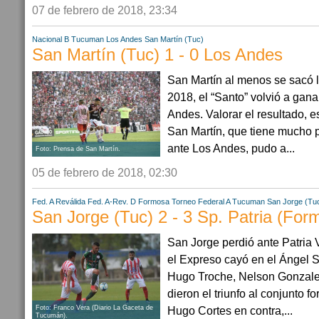
07 de febrero de 2018, 23:34
Nacional B
Tucuman
Los Andes
San Martín (Tuc)
San Martín (Tuc) 1 - 0 Los Andes
San Martín al menos se sacó 
2018, el “Santo” volvió a gana
Andes. Valorar el resultado, 
San Martín, que tiene mucho p
ante Los Andes, pudo a...
Foto: Prensa de San Martín.
05 de febrero de 2018, 02:30
Fed. A Reválida
Fed. A-Rev. D
Formosa
Torneo Federal A
Tucuman
San Jorge (Tu
San Jorge (Tuc) 2 - 3 Sp. Patria (For
San Jorge perdió ante Patria V
el Expreso cayó en el Ángel S
Hugo Troche, Nelson Gonzale
dieron el triunfo al conjunto 
Hugo Cortes en contra,...
Foto: Franco Vera (Diario La Gaceta de
Tucumán).