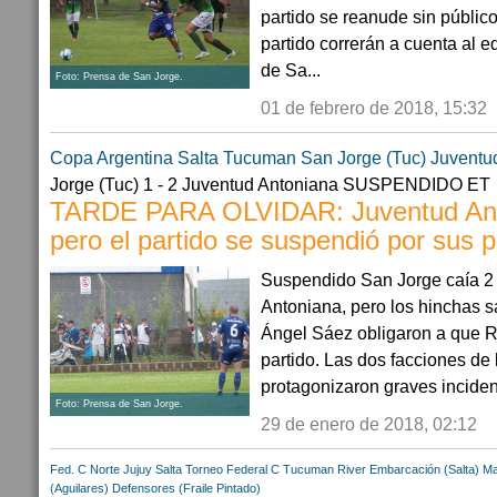
partido se reanude sin públic
partido correrán a cuenta al e
de Sa...
Foto: Prensa de San Jorge.
01 de febrero de 2018, 15:32
Copa Argentina
Salta
Tucuman
San Jorge (Tuc)
Juventu
Jorge (Tuc) 1 - 2 Juventud Antoniana SUSPENDIDO ET
TARDE PARA OLVIDAR: Juventud Ant
pero el partido se suspendió por sus 
Suspendido San Jorge caía 2 
Antoniana, pero los hinchas s
Ángel Sáez obligaron a que R
partido. Las dos facciones de 
protagonizaron graves inciden
Foto: Prensa de San Jorge.
29 de enero de 2018, 02:12
Fed. C Norte
Jujuy
Salta
Torneo Federal C
Tucuman
River Embarcación (Salta)
Ma
(Aguilares)
Defensores (Fraile Pintado)