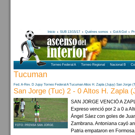
Inicio
SUB 13/15/17
Quiénes somos
Gol A Gol
Pr
Torneo Federal A
Torneo Regional
Nacional B
Co
Tucuman
Fed. A-Rev. D
Jujuy
Torneo Federal A
Tucuman
Altos H. Zapla (Jujuy)
San Jorge (
San Jorge (Tuc) 2 - 0 Altos H. Zapla (
SAN JORGE VENCIÓ A ZAP
Expreso venció por 2 a 0 a Al
Ángel Sáez con goles de Juan
Zambrana. Antoniana cayó an
FOTO: PRENSA SAN JORGE.
Patria empataron en Formosa, p