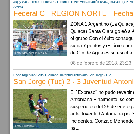
Jujuy
Salta
Torneo Federal C
Tucuman
River Embarcación (Salta)
Marapa (J.B. Al
Arrieta
Federal C - REGIÓN NORTE - Fecha
ZONA 1 Argentino (La Quiaca) 
Quiaca) Santa Clara goleó a Ar
el grupo Con el éxito conseg
suma 7 puntos y es único punt
de Ojo de Agua es su escolta. 
Foto: Marcador Punto Gol.
08 de febrero de 2018, 23:23
Copa Argentina
Salta
Tucuman
Juventud Antoniana
San Jorge (Tuc)
San Jorge (Tuc) 2 - 3 Juventud Anton
El "Expreso" no pudo revertir 
Antoniana Finalmente, se comp
suspendido del 28 de enero 
ante Juventud Antoniana por 3 
incidentes, Gonzalo Menénde
Foto: Fulbolero.
pa...