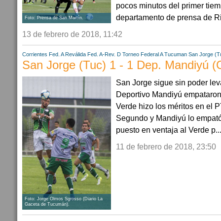
pocos minutos del primer tie
departamento de prensa de Ri
Foto: Prensa de San Martín.
13 de febrero de 2018, 11:42
Corrientes
Fed. A Reválida
Fed. A-Rev. D
Torneo Federal A
Tucuman
San Jorge (T
San Jorge (Tuc) 1 - 1 Dep. Mandiyú (
San Jorge sigue sin poder le
Deportivo Mandiyú empataron 
Verde hizo los méritos en el PT
Segundo y Mandiyú lo empató
puesto en ventaja al Verde p..
11 de febrero de 2018, 23:50
Foto: Jorge Olmos Sgrosso (Diario La
Gaceta de Tucumán).