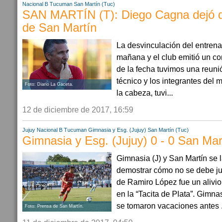
Nacional B
Tucuman
San Martín (Tuc)
SAN MARTÍN (T): Diego Cagna dejó de
de San Martín
La desvinculación del entrena
mañana y el club emitió un com
de la fecha tuvimos una reuni
técnico y los integrantes del
Foto: Diario La Gaceta.
la cabeza, tuvi...
12 de diciembre de 2017, 16:59
Jujuy
Nacional B
Tucuman
Gimnasia y Esg. (Jujuy)
San Martín (Tuc)
Gimnasia y Esg. (Jujuy) 0 - 0 San Mar
Gimnasia (J) y San Martín se 
demostrar cómo no se debe juga
de Ramiro López fue un alivio
en la “Tacita de Plata”. Gimna
se tomaron vacaciones antes .
Foto: Prensa de San Martín.