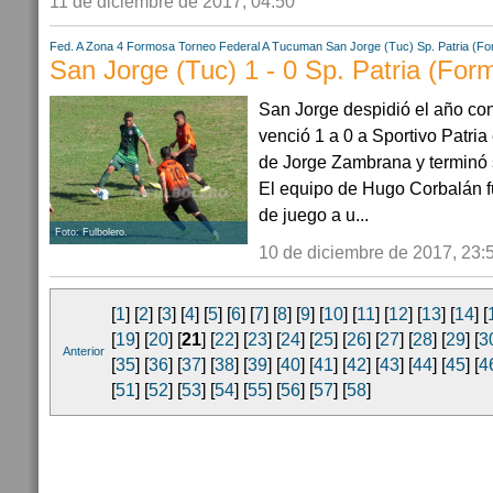
11 de diciembre de 2017, 04:50
Fed. A Zona 4
Formosa
Torneo Federal A
Tucuman
San Jorge (Tuc)
Sp. Patria (F
San Jorge (Tuc) 1 - 0 Sp. Patria (For
San Jorge despidió el año con
venció 1 a 0 a Sportivo Patria
de Jorge Zambrana y terminó 
El equipo de Hugo Corbalán fu
de juego a u...
Foto: Fulbolero.
10 de diciembre de 2017, 23:
[
1
] [
2
] [
3
] [
4
] [
5
] [
6
] [
7
] [
8
] [
9
] [
10
] [
11
] [
12
] [
13
] [
14
] [
[
19
] [
20
] [
21
] [
22
] [
23
] [
24
] [
25
] [
26
] [
27
] [
28
] [
29
] [
3
Anterior
[
35
] [
36
] [
37
] [
38
] [
39
] [
40
] [
41
] [
42
] [
43
] [
44
] [
45
] [
4
[
51
] [
52
] [
53
] [
54
] [
55
] [
56
] [
57
] [
58
]