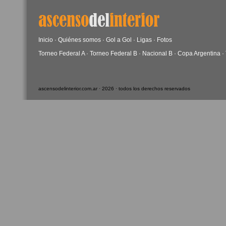
Inicio
·
Quiénes somos
·
Gol a Gol
·
Ligas
·
Fotos
Torneo Federal A
·
Torneo Federal B
·
Nacional B
·
Copa Argentina
·
ascensodelinterior.com.ar · 2026 · todos los derechos reservados