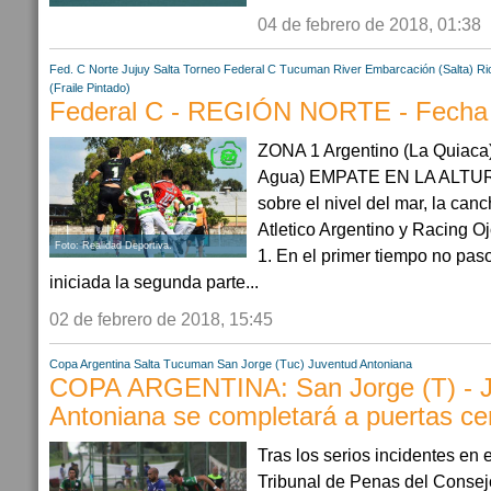
04 de febrero de 2018, 01:38
Fed. C Norte
Jujuy
Salta
Torneo Federal C
Tucuman
River Embarcación (Salta)
Ri
(Fraile Pintado)
Federal C - REGIÓN NORTE - Fecha
ZONA 1 Argentino (La Quiaca)
Agua) EMPATE EN LA ALTURA
sobre el nivel del mar, la can
Atletico Argentino y Racing 
Foto: Realidad Deportiva.
1. En el primer tiempo no pas
iniciada la segunda parte...
02 de febrero de 2018, 15:45
Copa Argentina
Salta
Tucuman
San Jorge (Tuc)
Juventud Antoniana
COPA ARGENTINA: San Jorge (T) - 
Antoniana se completará a puertas ce
Tras los serios incidentes en 
Tribunal de Penas del Consej