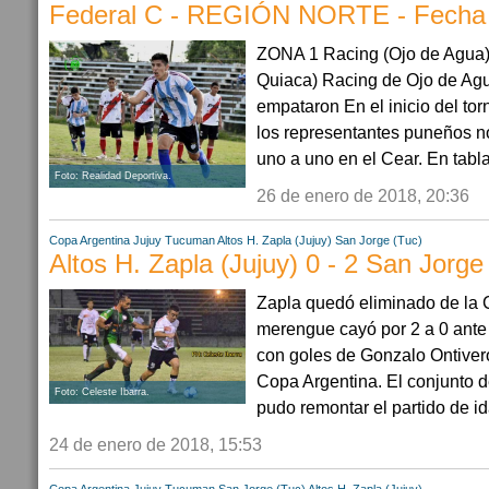
Federal C - REGIÓN NORTE - Fecha
ZONA 1 Racing (Ojo de Agua) 
Quiaca) Racing de Ojo de Agu
empataron En el inicio del tor
los representantes puneños n
uno a uno en el Cear. En tabl
Foto: Realidad Deportiva.
26 de enero de 2018, 20:36
Copa Argentina
Jujuy
Tucuman
Altos H. Zapla (Jujuy)
San Jorge (Tuc)
Altos H. Zapla (Jujuy) 0 - 2 San Jorge
Zapla quedó eliminado de la 
merengue cayó por 2 a 0 ant
con goles de Gonzalo Ontivero
Copa Argentina. El conjunto d
Foto: Celeste Ibarra.
pudo remontar el partido de ida
24 de enero de 2018, 15:53