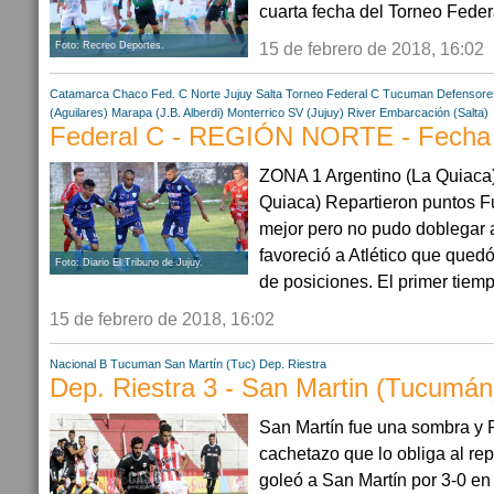
cuarta fecha del Torneo Federa
15 de febrero de 2018, 16:02
Foto: Recreo Deportes.
Catamarca
Chaco
Fed. C Norte
Jujuy
Salta
Torneo Federal C
Tucuman
Defensores
(Aguilares)
Marapa (J.B. Alberdi)
Monterrico SV (Jujuy)
River Embarcación (Salta)
Federal C - REGIÓN NORTE - Fecha
ZONA 1 Argentino (La Quiaca) 
Quiaca) Repartieron puntos Fu
mejor pero no pudo doblegar a 
favoreció a Atlético que quedó
Foto: Diario El Tribuno de Jujuy.
de posiciones. El primer tiempo
15 de febrero de 2018, 16:02
Nacional B
Tucuman
San Martín (Tuc)
Dep. Riestra
Dep. Riestra 3 - San Martin (Tucumán
San Martín fue una sombra y R
cachetazo que lo obliga al re
goleó a San Martín por 3-0 e