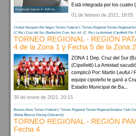
Está integrada por los cuatro (
Actualizado Jueves 4 - 9:00 Hs.
01 de febrero de 2021, 18:05
Chubut
Neuquen
Rio Negro
Torneo Federal C
Torneo Regional
Torneo Regional Am
(C.Riv.)
Cruz del Sur (Bariloche)
Com. Act. Inf. (C. Riv.)
La Amistad (Cipolletti)
Pto. 
TORNEO REGIONAL - REGIÓN PATA
4 de la Zona 1 y Fecha 5 de la Zona 2
ZONA 1 Dep. Cruz del Sur (Bar
(Cipolletti) La Amistad sacudi
complicó Por: Martín Leuful /
equipo cipoleño le ganó a Cruz
Estadio Municipal de Ba...
30 de enero de 2021, 20:15
Buenos Aires
Torneo Federal C
Torneo Regional
Torneo Regional Amateur
Club Ciu
(Bahia Blanca)
Racing (Olavarría)
TORNEO REGIONAL - REGIÓN PAM
Fecha 4