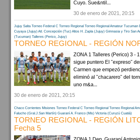
Cuyo. Sue&ntil...
30 de enero de 2021, 20:15
Jujuy
Salta
Torneo Federal C
Torneo Regional
Torneo Regional Amateur
Tucuman
Cuyaya (Jujuy)
Atl. Concepción (Tuc)
Altos H. Zapla (Jujuy)
Gimnasia y Tiro
San An
(Tucuman)
Talleres (Perico, Jujuy)
TORNEO REGIONAL - REGIÓN NORT
ZONA 1 Talleres (Perico) 3 - 1
sigue puntero El "expreso" derr
Carmen que empezó perdiendo
eliminó al "chacarero" del tor
uno m&a...
30 de enero de 2021, 20:15
Chaco
Corrientes
Misiones
Torneo Federal C
Torneo Regional
Torneo Regional Am
Falucho (Gral.J.San Martín)
Guaraní A. Franco (Mis)
Victoria (Curuzú Cuatiá)
TORNEO REGIONAL - REGIÓN LIT
Fecha 5
ZONA 1 Dep. Guaraní Antonio 