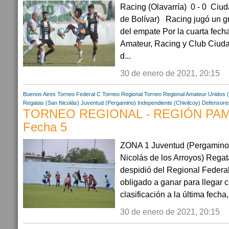
Racing (Olavarría) 0 - 0 Ciud
de Bolívar) Racing jugó un gr
del empate Por la cuarta fech
Amateur, Racing y Club Ciuda
d...
30 de enero de 2021, 20:15
Buenos Aires
Torneo Federal C
Torneo Regional
Torneo Regional Amateur
Unidos 
Regatas (San Nicolás)
Juventud (Pergamino)
Independiente (Chivilcoy)
Defensore
TORNEO REGIONAL - REGIÓN PA
Fecha 5
ZONA 1 Juventud (Pergamino)
Nicolás de los Arroyos) Rega
despidió del Regional Federal
obligado a ganar para llegar
clasificación a la última fecha,
30 de enero de 2021, 20:15