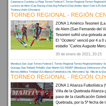
Catamarca
Cordoba
La Rioja
Torneo Federal C
Torneo Regional
Torneo Regional 
Lorenzo de Alem (Cat)
Racing (Cba)
Arg.Peñarol (Cba)
Andino Sport Club (LR)
Amér
Tirolesa
Unión (Oncativo)
TORNEO REGIONAL - REGIÓN CENT
ZONA 1 Américo Tesorieri (La
de Alem (San Fernando del V
Tesorieri sufrió una goleada 
El "Ocotero" venció por 4 a 0 
estadio "Carlos Augusto Merca
30 de enero de 2021, 20:15
Mendoza
San Juan
Torneo Federal C
Torneo Regional
Torneo Regional Amateur
So
Quiroga (San Rafael)
Peñaflor (San Martin-SJ)
FADEP (Mendoza)
Defensores (Pot
Berros)
Atlético Trinidad (SJ)
Alianza Futbolística (Va. Mercedes)
Sp. Villa de la Q
TORNEO REGIONAL - REGIÓN CUYO
ZONA 1 Alianza Futbolística (V
Villa de la Quebrada Alianza g
paso de la clasificación Goleó 
Quebrada, por la 5ª fecha de 