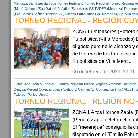
Mendoza
San Juan
San Luis
Torneo Federal C
Torneo Regional
Torneo Regional A
(Mza.)
Quiroga (San Rafael)
Peñaflor (San Martin-SJ)
FADEP (Mendoza)
Defensor
(Los Berros)
Atlético Trinidad (SJ)
Alianza Futbolística (Va. Mercedes)
Sp. Villa de
TORNEO REGIONAL - REGIÓN CUYO
ZONA 1 Defensores (Potrero d
Futbolística (Villa Mercedes)
el gasto pero no le alcanzó y
de Potrero de los Funes venci
Futbolística de Villa Merc...
06 de febrero de 2021, 21:11
Jujuy
Salta
Torneo Federal C
Torneo Regional
Torneo Regional Amateur
Tucuman
Dep. La Merced
Cuyaya (Jujuy)
Atlético El Carmen
Atl. Concepción (Tuc)
Altos H. 
Talleres (Perico, Jujuy)
TORNEO REGIONAL - REGIÓN NORT
ZONA 1 Altos Hornos Zapla (Pa
(Perico) Zapla celebró el triun
El "merengue" consiguió la cla
disputado en el "Emilio Fabriz