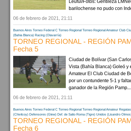
Leuful/Fotos: Gentileza LMN
barilochense no pudo con Ind
06 de febrero de 2021, 21:11
Buenos Aires
Torneo Federal C
Torneo Regional
Torneo Regional Amateur
Club Ciu
(Bahia Blanca)
Racing (Olavarría)
TORNEO REGIONAL - REGIÓN PAM
Fecha 5
Ciudad de Bolívar (San Carlos 
Vista (Bahía Blanca) Goleó y e
Amateur El Club Ciudad de Bol
por un contundente 5-1 y falta
ganador de la Región Pamp...
06 de febrero de 2021, 21:11
Buenos Aires
Torneo Federal C
Torneo Regional
Torneo Regional Amateur
Regatas
(Chivilcoy)
Defensores (Glew)
Def. de Salto
Roma (Tigre)
Unidos (Lisandro Olmos
TORNEO REGIONAL - REGIÓN PA
Fecha 6