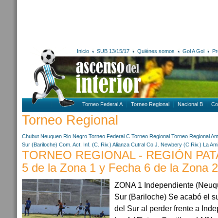
Inicio
SUB 13/15/17
Quiénes somos
Gol A Gol
Pr
Torneo Federal A
Torneo Regional
Nacional B
Co
Torneo Regional
Chubut
Neuquen
Rio Negro
Torneo Federal C
Torneo Regional
Torneo Regional Am
Sur (Bariloche)
Com. Act. Inf. (C. Riv.)
Alianza Cutral Co
J. Newbery (C.Riv.)
La Ami
TORNEO REGIONAL - REGIÓN PATA
5 de la Zona 1 y Fecha 6 de la Zona 2
ZONA 1 Independiente (Neuqué
Sur (Bariloche) Se acabó el 
del Sur al perder frente a Ind