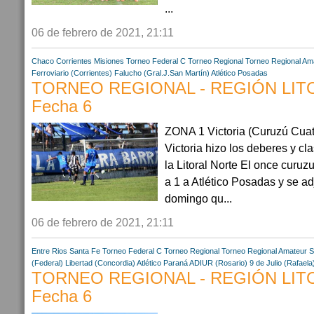
...
06 de febrero de 2021, 21:11
Chaco
Corrientes
Misiones
Torneo Federal C
Torneo Regional
Torneo Regional Am
Ferroviario (Corrientes)
Falucho (Gral.J.San Martín)
Atlético Posadas
TORNEO REGIONAL - REGIÓN LIT
Fecha 6
ZONA 1 Victoria (Curuzú Cuati
Victoria hizo los deberes y clas
la Litoral Norte El once curuz
a 1 a Atlético Posadas y se ad
domingo qu...
06 de febrero de 2021, 21:11
Entre Rios
Santa Fe
Torneo Federal C
Torneo Regional
Torneo Regional Amateur
S
(Federal)
Libertad (Concordia)
Atlético Paraná
ADIUR (Rosario)
9 de Julio (Rafaela
TORNEO REGIONAL - REGIÓN LITO
Fecha 6