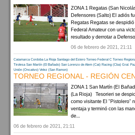
ZONA 1 Regatas (San Nicolás 
Defensores (Salto) El adiós f
Regatas Regatas se despidió
Federal Amateur con una victor
resultado y derrotar a Defensor
06 de febrero de 2021, 21:11
Catamarca
Cordoba
La Rioja
Santiago del Estero
Torneo Federal C
Torneo Regiona
Tirolesa
San Martín (El Bañado)
San Lorenzo de Alem (Cat)
Racing (Cba)
Gral. Pa
Unión (Oncativo)
Velez (San Ramon)
TORNEO REGIONAL - REGIÓN CENT
ZONA 1 San Martín (El Bañado)
(La Rioja) Tesorieri se despid
como visitante El "Pistolero"
ventaja y terminó con las man
de...
06 de febrero de 2021, 21:11