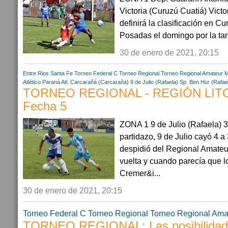
Victoria (Curuzú Cuatiá) Vict
definirá la clasificación en Cu
Posadas el domingo por la tar
30 de enero de 2021, 20:15
Entre Rios
Santa Fe
Torneo Federal C
Torneo Regional
Torneo Regional Amateur
M
Atlético Paraná
Atl. Carcarañá (Carcaraña)
9 de Julio (Rafaela)
Sp. Ben Hur (Rafae
TORNEO REGIONAL - REGIÓN LITO
Fecha 5
ZONA 1 9 de Julio (Rafaela) 3
partidazo, 9 de Julio cayó 4 a
despidió del Regional Amateur
vuelta y cuando parecía que l
Cremer&i...
30 de enero de 2021, 20:15
Torneo Federal C
Torneo Regional
Torneo Regional Ama
TORNEO REGIONAL: Las posibilidad