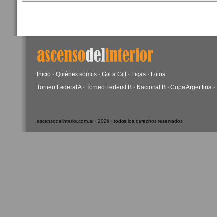
Inicio
·
Quiénes somos
·
Gol a Gol
·
Ligas
·
Fotos
Torneo Federal A
·
Torneo Federal B
·
Nacional B
·
Copa Argentina
·
ascensodelinterior.com.ar · 2026 · todos los derechos reservados