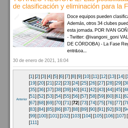
de clasificación y eliminación para la 
Doce equipos pueden clasific
Además, otros 34 clubes pue
esta jornada. POR IVAN G
- Twitter: @ivangoni_goni
DE CÓRDOBA) - La Fase Regu
entr&oa...
30 de enero de 2021, 16:04
[
1
] [
2
] [
3
] [
4
] [
5
] [
6
] [
7
] [
8
] [
9
] [
10
] [
11
] [
12
] [
13
] [
14
] [
[
19
] [
20
] [
21
] [
22
] [
23
] [
24
] [
25
] [
26
] [
27
] [
28
] [
29
] [
3
[
35
] [
36
] [
37
] [
38
] [
39
] [
40
] [
41
] [
42
] [
43
] [
44
] [
45
] [
4
[
51
] [
52
] [
53
] [
54
] [
55
] [
56
] [
57
] [
58
] [
59
] [
60
] [
61
] [
6
Anterior
[
67
] [
68
] [
69
] [
70
] [
71
] [
72
] [
73
] [
74
] [
75
] [
76
] [
77
] [
7
[
83
] [
84
] [
85
] [
86
] [
87
] [
88
] [
89
] [
90
] [
91
] [
92
] [
93
] [
9
[
99
] [
100
] [
101
] [
102
] [
103
] [
104
] [
105
] [
106
] [
107
] [
[
111
]