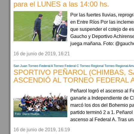
para el LUNES a las 14:00 hs.
Por las fuertes lluvias, repro
en Entre Ríos Por las incleme
que suspender el cotejo de es
Gaucho y Deportivo Achirense 
juega mañana. Foto: @gaucho
16 de junio de 2019, 16:21
San Juan
Torneo Federal A
Torneo Federal C
Torneo Regional
Torneo Regional Am
SPORTIVO PEÑAROL (CHIMBAS, S
ASCENDIÓ AL TORNEO FEDERAL 
Peñarol logró el ascenso al 
ganarle a Independiente de C
marcó los dos del Bohemio par
partido terminó 2 a 1. Peñarol
Foto: Diario Huarpe.
ascenso al Federal A. Tras una 
16 de junio de 2019, 16:19