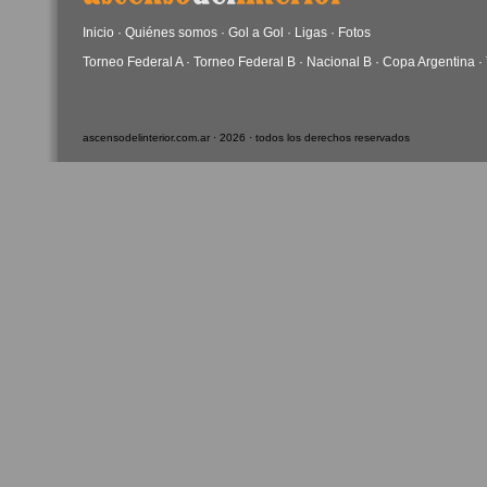
Inicio
·
Quiénes somos
·
Gol a Gol
·
Ligas
·
Fotos
Torneo Federal A
·
Torneo Federal B
·
Nacional B
·
Copa Argentina
·
ascensodelinterior.com.ar · 2026 · todos los derechos reservados