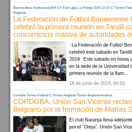
Buenos Aires
Institucional AFA-CF-Fed-Ligas
La Pampa
SUB 13-15-17
Torneo Fede
Regional
La Federación de Fútbol Bonaerens
celebró la primera reunión en Tandil c
concurrencia masiva de autoridades d
La Federación de Futbol B
celebró este sabado en Tandil
2019 Este sabado en horas de
en la sede de la Universidad d
primera reunión de la flam...
16 de junio de 2019, 00:50
Cordoba
Torneo Federal C
Torneo Regional
Torneo Regional Amateur
CÓRDOBA: Unión San Vicente reclam
Belgrano por la formación de Matías 
El club Naranja lleva adelant
por el "Oreja". Unión San Vice