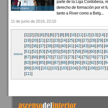
parte de la Liga Cordobesa, r
derecho de formación por el f
Foto: Fotobaires.
tanto a River como a Belg...
11 de junio de 2019, 22:10
[
1
] [
2
] [
3
] [
4
] [
5
] [
6
] [
7
] [
8
] [
9
] [
10
] [
11
] [
12
] [
13
] [
14
] [
[
19
] [
20
] [
21
] [
22
] [
23
] [
24
] [
25
] [
26
] [
27
] [
28
] [
29
] [
3
[
35
] [
36
] [
37
] [
38
] [
39
] [
40
] [
41
] [
42
] [
43
] [
44
] [
45
] [
4
[
51
] [
52
] [
53
] [
54
] [
55
] [
56
] [
57
] [
58
] [
59
] [
60
] [
61
] [
6
Anterior
[
67
] [
68
] [
69
] [
70
] [
71
] [
72
] [
73
] [
74
] [
75
] [
76
] [
77
] [
7
[
83
] [
84
] [
85
] [
86
] [
87
] [
88
] [
89
] [
90
] [
91
] [
92
] [
93
] [
9
[
99
] [
100
] [
101
] [
102
] [
103
] [
104
] [
105
] [
106
] [
107
] [
[
111
]