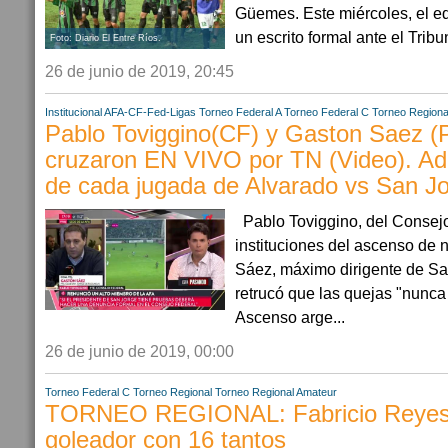
Güemes. Este miércoles, el eq
un escrito formal ante el Tribun
Foto: Diario El Entre Ríos.
26 de junio de 2019, 20:45
Institucional AFA-CF-Fed-Ligas
Torneo Federal A
Torneo Federal C
Torneo Regiona
Pablo Toviggino(CF) y Gaston Saez (
cruzaron EN VIVO por TN (Video). Ade
de cada jugada de Alvarado vs San Jo
Pablo Toviggino, del Consejo
instituciones del ascenso de no
Sáez, máximo dirigente de S
retrucó que las quejas "nunca 
Ascenso arge...
26 de junio de 2019, 00:00
Torneo Federal C
Torneo Regional
Torneo Regional Amateur
TORNEO REGIONAL: Fabricio Reyes 
goleador con 16 tantos