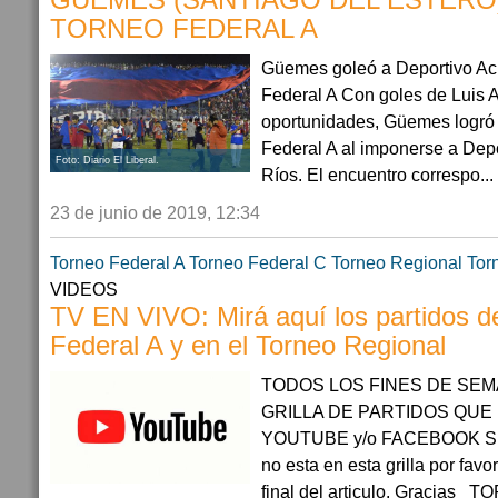
GÜEMES (SANTIAGO DEL ESTERO)
TORNEO FEDERAL A
Güemes goleó a Deportivo Ach
Federal A Con goles de Luis 
oportunidades, Güemes logró 
Federal A al imponerse a Depo
Foto: Diario El Liberal.
Ríos. El encuentro correspo...
23 de junio de 2019, 12:34
Torneo Federal A
Torneo Federal C
Torneo Regional
Tor
VIDEOS
TV EN VIVO: Mirá aquí los partidos d
Federal A y en el Torneo Regional
TODOS LOS FINES DE SE
GRILLA DE PARTIDOS QUE
YOUTUBE y/o FACEBOOK Si s
no esta en esta grilla por fav
final del articulo. Gracia