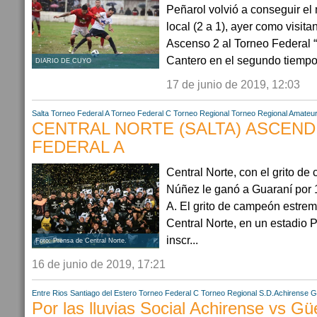
Peñarol volvió a conseguir el
local (2 a 1), ayer como visitan
Ascenso 2 al Torneo Federal “
Cantero en el segundo tiempo 
DIARIO DE CUYO
17 de junio de 2019, 12:03
Salta
Torneo Federal A
Torneo Federal C
Torneo Regional
Torneo Regional Amateu
CENTRAL NORTE (SALTA) ASCEND
FEDERAL A
Central Norte, con el grito d
Núñez le ganó a Guaraní por 1
A. El grito de campeón estreme
Central Norte, en un estadio
inscr...
Foto: Prensa de Central Norte.
16 de junio de 2019, 17:21
Entre Rios
Santiago del Estero
Torneo Federal C
Torneo Regional
S.D.Achirense
G
Por las lluvias Social Achirense vs G