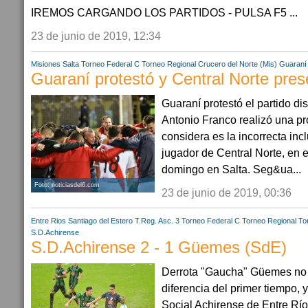
IREMOS CARGANDO LOS PARTIDOS - PULSA F5 ...
23 de junio de 2019, 12:34
Misiones
Salta
Torneo Federal C
Torneo Regional
Crucero del Norte (Mis)
Guaraní 
Guaraní protestó y Central Norte pres
Guaraní protestó el partido d
Antonio Franco realizó una pro
considera es la incorrecta inc
jugador de Central Norte, en e
domingo en Salta. Seg&ua...
Foto: noticiasdel6.com
23 de junio de 2019, 00:36
Entre Rios
Santiago del Estero
T.Reg. Asc. 3
Torneo Federal C
Torneo Regional
To
S.D.Achirense
S.D.Achirense 2 - 1 Güemes (SdE)
Derrota "Gaucha" Güemes no 
diferencia del primer tiempo, 
Social Achirense de Entre Ríos