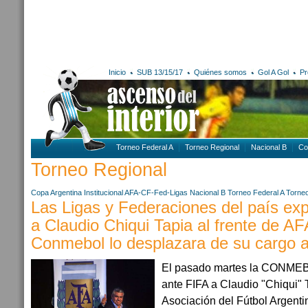
Inicio
SUB 13/15/17
Quiénes somos
Gol A Gol
Pr
Torneo Federal A
Torneo Regional
Nacional B
Co
Torneo Regional
Copa Argentina
Institucional AFA-CF-Fed-Ligas
Nacional B
Torneo Federal A
Torneo
Las Ligas y Federaciones del país ex
a Claudio Chiqui Tapia al frente de A
Conmebol lo desplazara de su cargo 
El pasado martes la CONMEB
ante FIFA a Claudio "Chiqui" 
Asociación del Fútbol Argentin