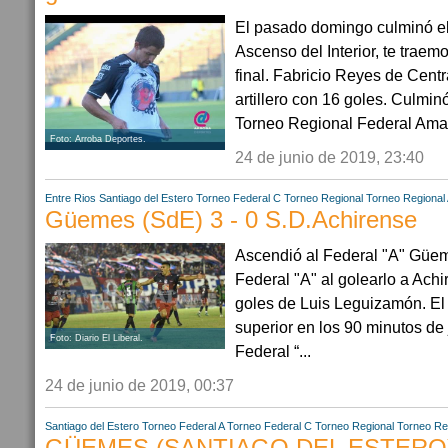
El pasado domingo culminó e
Ascenso del Interior, te traem
final. Fabricio Reyes de Cent
artillero con 16 goles. Culmin
Torneo Regional Federal Amat
Foto: Arroba Deportes.
24 de junio de 2019, 23:40
Entre Rios
Santiago del Estero
Torneo Federal C
Torneo Regional
Torneo Regional
Güemes (SdE) 3 - 0 S.D.Achirense
Ascendió al Federal "A" Güe
Federal "A" al golearlo a Achi
goles de Luis Leguizamón. E
superior en los 90 minutos de
Foto: Diario El Liberal.
Federal “...
24 de junio de 2019, 00:37
Santiago del Estero
Torneo Federal A
Torneo Federal C
Torneo Regional
Torneo Re