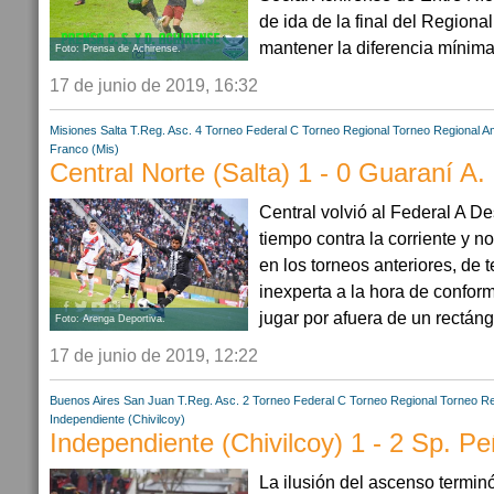
de ida de la final del Region
mantener la diferencia mínima 
Foto: Prensa de Achirense.
17 de junio de 2019, 16:32
Misiones
Salta
T.Reg. Asc. 4
Torneo Federal C
Torneo Regional
Torneo Regional A
Franco (Mis)
Central Norte (Salta) 1 - 0 Guaraní A.
Central volvió al Federal A D
tiempo contra la corriente y n
en los torneos anteriores, de 
inexperta a la hora de conform
jugar por afuera de un rectángu
Foto: Arenga Deportiva.
17 de junio de 2019, 12:22
Buenos Aires
San Juan
T.Reg. Asc. 2
Torneo Federal C
Torneo Regional
Torneo Re
Independiente (Chivilcoy)
Independiente (Chivilcoy) 1 - 2 Sp. Pe
La ilusión del ascenso termin