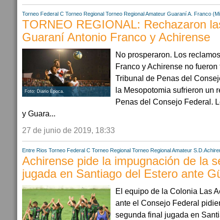
Torneo Federal C
Torneo Regional
Torneo Regional Amateur
Guaraní A. Franco (Mi
TORNEO REGIONAL: Rechazaron las 
Guaraní Antonio Franco y Achirense
No prosperaron. Los reclamos
Franco y Achirense no fueron
Tribunal de Penas del Conse
la Mesopotomia sufrieron un r
Foto: Diario Época.
Penas del Consejo Federal. L
y Guara...
27 de junio de 2019, 18:33
Entre Rios
Torneo Federal C
Torneo Regional
Torneo Regional Amateur
S.D.Achire
Achirense pide la impugnación de la s
jugada en Santiago del Estero ante 
El equipo de la Colonia Las A
ante el Consejo Federal pidie
segunda final jugada en Santi