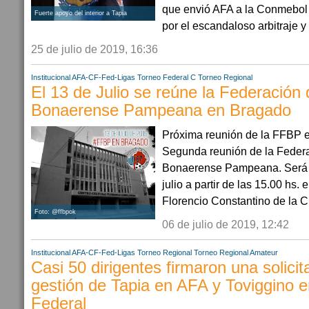
que envió AFA a la Conmebol 
Fuerte apoyo del interior a Tapia
por el escandaloso arbitraje y l
25 de julio de 2019, 16:36
Institucional AFA-CF-Fed-Ligas
Torneo Federal C
Torneo Regional
El 13 de Julio se reúne la Federación 
Bonaerense Pampeana en Bragado
Próxima reunión de la FFBP 
Segunda reunión de la Federa
Bonaerense Pampeana. Será 
julio a partir de las 15.00 hs. 
Florencio Constantino de la C
Foto: @ffbpok
06 de julio de 2019, 12:42
Institucional AFA-CF-Fed-Ligas
Torneo Regional
Torneo Regional Amateur
Casi 50 dirigentes firmaron una solici
gestión de Tapia en AFA y Toviggino e
Federal