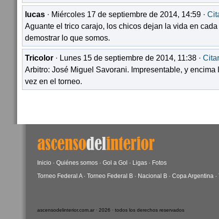
lucas
· Miércoles 17 de septiembre de 2014, 14:59 ·
Cit
Aguante el trico carajo, los chicos dejan la vida en ca
demostrar lo que somos.
Tricolor
· Lunes 15 de septiembre de 2014, 11:38 ·
Cita
Arbitro: José Miguel Savorani. Impresentable, y encima
vez en el torneo.
Inicio
·
Quiénes somos
·
Gol a Gol
·
Ligas
·
Fotos
Torneo Federal A
·
Torneo Federal B
·
Nacional B
·
Copa Argentina
·
ascensodelinterior.com.ar · 2026 · todos los derechos reservados