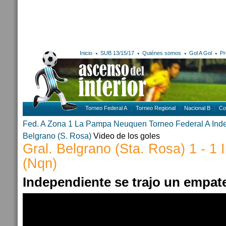
Inicio
SUB 13/15/17
Quiénes somos
Gol A Gol
Pr
Torneo Federal A
Torneo Regional
Nacional B
Co
Fed. A Zona 1
La Pampa
Neuquen
Torneo Federal A
Ind
Belgrano (S. Rosa)
Video de los goles
Gral. Belgrano (Sta. Rosa) 1 - 1
(Nqn)
Independiente se trajo un empa